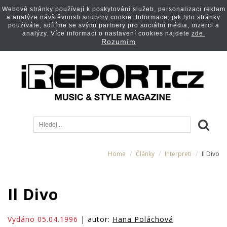
Webové stránky používají k poskytování služeb, personalizaci reklam
a analýze návštěvnosti soubory cookie. Informace, jak tyto stránky
používáte, sdílíme se svými partnery pro sociální média, inzerci a
analýzy. Více informací o nastavení cookies najdete
zde.
Rozumím
Home
Články
Interpreti
Il Divo
Il Divo
Vydáno 05.04.1996
| autor:
Hana Poláchová