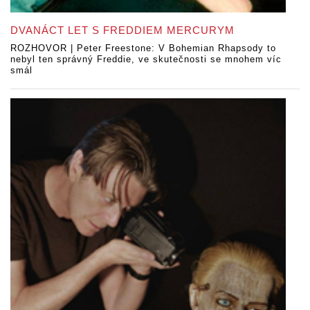
DVANÁCT LET S FREDDIEM MERCURYM
ROZHOVOR | Peter Freestone: V Bohemian Rhapsody to
nebyl ten správný Freddie, ve skutečnosti se mnohem víc
smál