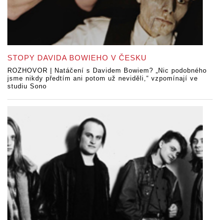
STOPY DAVIDA BOWIEHO V ČESKU
ROZHOVOR | Natáčení s Davidem Bowiem? „Nic podobného
jsme nikdy předtím ani potom už neviděli,“ vzpomínají ve
studiu Sono