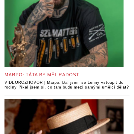
MARPO: TÁTA BY MĚL RADOST
VIDEOROZHOVOR | Marpo: Bál jsem se Lenny vstoupit do
rodiny, říkal jsem si, co tam budu mezi samými umělci dělat?