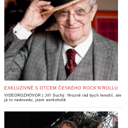
EXKLUZIVNĚ S OTCEM ČESKÉHO ROCK’N’ROLLU
VIDEOROZHOVOR | Jiří Suchý: Hrozně rád bych lenošil, ale
já to nedovedu, jsem workoholik