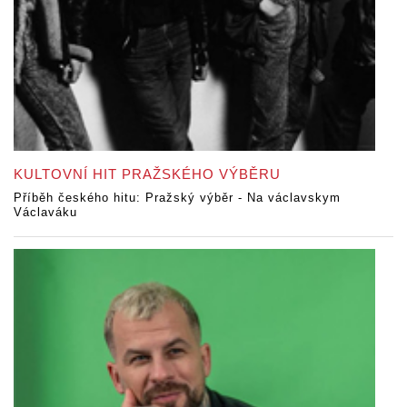
KULTOVNÍ HIT PRAŽSKÉHO VÝBĚRU
Příběh českého hitu: Pražský výběr - Na václavskym
Václaváku