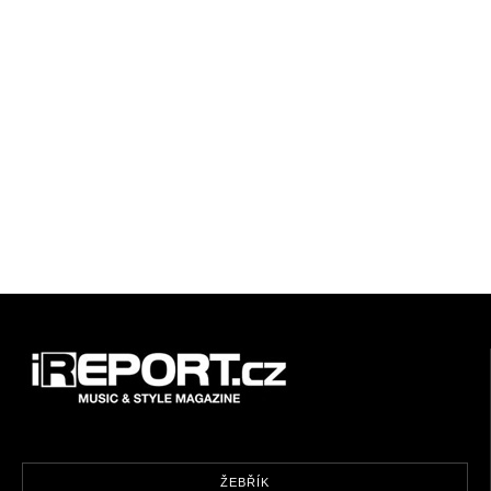
ŽEBŘÍK