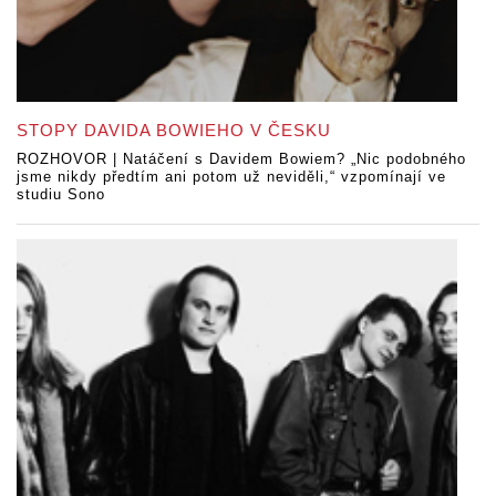
STOPY DAVIDA BOWIEHO V ČESKU
ROZHOVOR | Natáčení s Davidem Bowiem? „Nic podobného
jsme nikdy předtím ani potom už neviděli,“ vzpomínají ve
studiu Sono