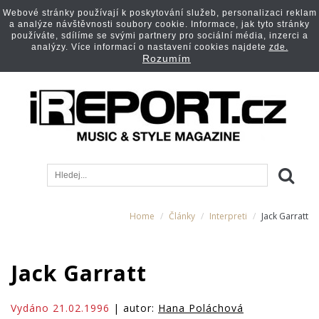
Webové stránky používají k poskytování služeb, personalizaci reklam
a analýze návštěvnosti soubory cookie. Informace, jak tyto stránky
používáte, sdílíme se svými partnery pro sociální média, inzerci a
analýzy. Více informací o nastavení cookies najdete
zde.
Rozumím
Home
Články
Interpreti
Jack Garratt
Jack Garratt
Vydáno 21.02.1996
| autor:
Hana Poláchová