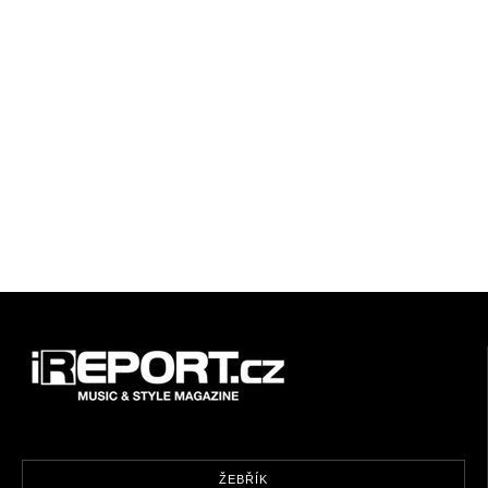
ŽEBŘÍK