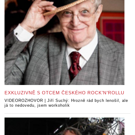
EXKLUZIVNĚ S OTCEM ČESKÉHO ROCK’N’ROLLU
VIDEOROZHOVOR | Jiří Suchý: Hrozně rád bych lenošil, ale
já to nedovedu, jsem workoholik