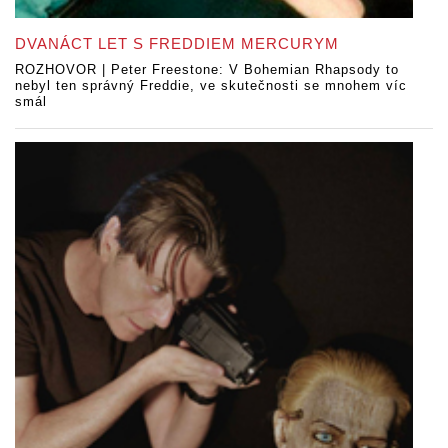
DVANÁCT LET S FREDDIEM MERCURYM
ROZHOVOR | Peter Freestone: V Bohemian Rhapsody to
nebyl ten správný Freddie, ve skutečnosti se mnohem víc
smál