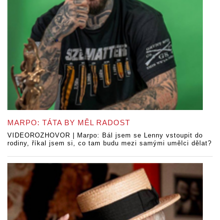
MARPO: TÁTA BY MĚL RADOST
VIDEOROZHOVOR | Marpo: Bál jsem se Lenny vstoupit do
rodiny, říkal jsem si, co tam budu mezi samými umělci dělat?