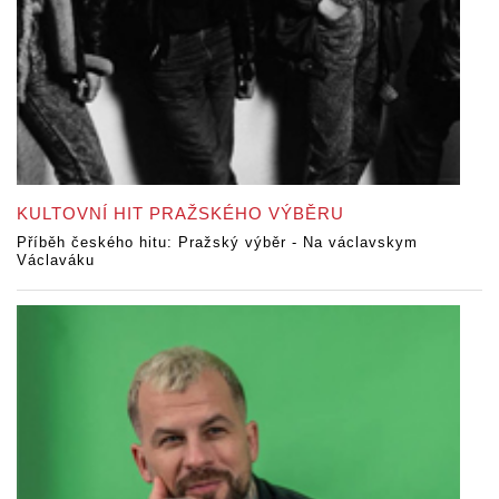
KULTOVNÍ HIT PRAŽSKÉHO VÝBĚRU
Příběh českého hitu: Pražský výběr - Na václavskym
Václaváku