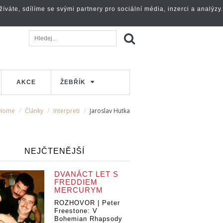
váte, sdílíme se svými partnery pro sociální média, inzerci a analýzy.
AKCE
ŽEBŘÍK
Home
Články
Interpreti
Jaroslav Hutka
NEJČTENĚJŠÍ
DVANÁCT LET S
FREDDIEM
MERCURYM
ROZHOVOR | Peter
Freestone: V
Bohemian Rhapsody