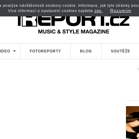
analýze návštěvnosti soubory cookie. Informace, jak tyto stránky použí
Rozumím
Více informací o nastavení cookies najdete
zde.
IDEO
FOTOREPORTY
BLOG
SOUTĚŽE