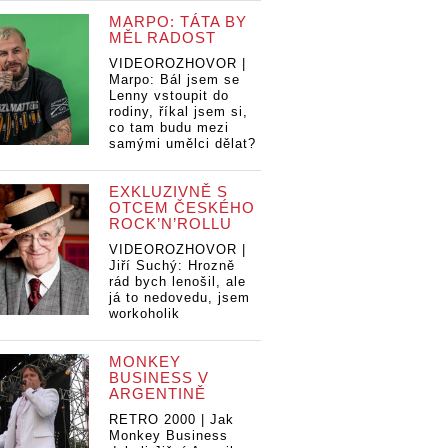
MARPO: TÁTA BY
MĚL RADOST
VIDEOROZHOVOR |
Marpo: Bál jsem se
Lenny vstoupit do
rodiny, říkal jsem si,
co tam budu mezi
samými umělci dělat?
EXKLUZIVNĚ S
OTCEM ČESKÉHO
ROCK’N’ROLLU
VIDEOROZHOVOR |
Jiří Suchý: Hrozně
rád bych lenošil, ale
já to nedovedu, jsem
workoholik
MONKEY
BUSINESS V
ARGENTINĚ
RETRO 2000 | Jak
Monkey Business