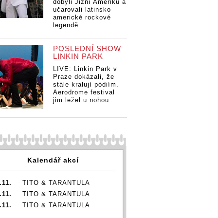
dobyli Jižní Ameriku a
učarovali latinsko-
americké rockové
legendě
POSLEDNÍ SHOW
LINKIN PARK
LIVE: Linkin Park v
Praze dokázali, že
stále kralují pódiím.
Aerodrome festival
jim ležel u nohou
Kalendář akcí
.11.
TITO & TARANTULA
.11.
TITO & TARANTULA
.11.
TITO & TARANTULA