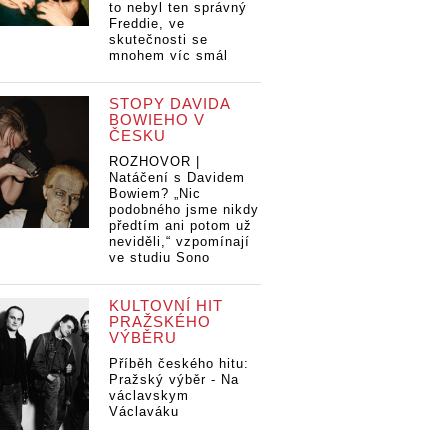
to nebyl ten správný
Freddie, ve
skutečnosti se
mnohem víc smál
STOPY DAVIDA
BOWIEHO V
ČESKU
ROZHOVOR |
Natáčení s Davidem
Bowiem? „Nic
podobného jsme nikdy
předtím ani potom už
neviděli,“ vzpomínají
ve studiu Sono
KULTOVNÍ HIT
PRAŽSKÉHO
VÝBĚRU
Příběh českého hitu:
Pražský výběr - Na
václavskym
Václaváku