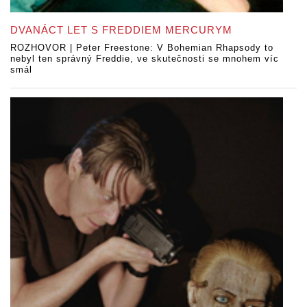
DVANÁCT LET S FREDDIEM MERCURYM
ROZHOVOR | Peter Freestone: V Bohemian Rhapsody to
nebyl ten správný Freddie, ve skutečnosti se mnohem víc
smál