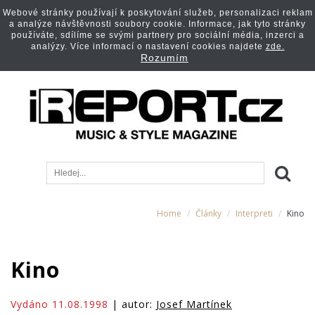
Webové stránky používají k poskytování služeb, personalizaci reklam
a analýze návštěvnosti soubory cookie. Informace, jak tyto stránky
používáte, sdílíme se svými partnery pro sociální média, inzerci a
analýzy. Více informací o nastavení cookies najdete
zde.
Rozumím
Home
Články
Interpreti
Kino
Kino
Vydáno 11.08.1998
| autor:
Josef Martínek