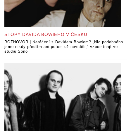
STOPY DAVIDA BOWIEHO V ČESKU
ROZHOVOR | Natáčení s Davidem Bowiem? „Nic podobného
jsme nikdy předtím ani potom už neviděli,“ vzpomínají ve
studiu Sono