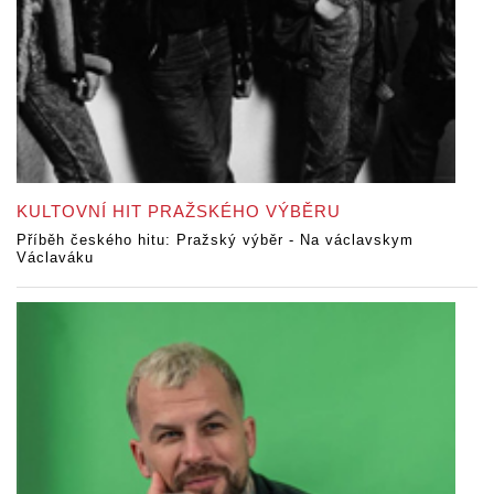
KULTOVNÍ HIT PRAŽSKÉHO VÝBĚRU
Příběh českého hitu: Pražský výběr - Na václavskym
Václaváku