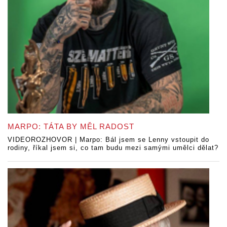
MARPO: TÁTA BY MĚL RADOST
VIDEOROZHOVOR | Marpo: Bál jsem se Lenny vstoupit do
rodiny, říkal jsem si, co tam budu mezi samými umělci dělat?