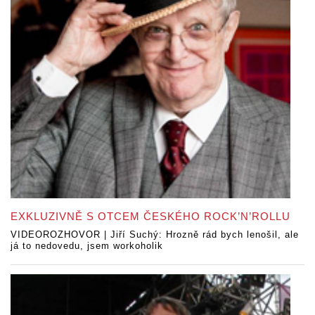
EXKLUZIVNĚ S OTCEM ČESKÉHO ROCK’N’ROLLU
VIDEOROZHOVOR | Jiří Suchý: Hrozně rád bych lenošil, ale
já to nedovedu, jsem workoholik