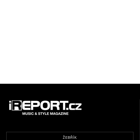
ŽEBŘÍK