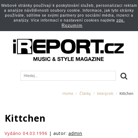
Webové stránky používají k poskytování služeb, personalizaci reklam
a analýze návštěvnosti soubory cookie. Informace, jak tyto stránky
používáte, sdílíme se svými partnery pro sociální média, inzerci a
analýzy. Více informací o nastavení cookies najdete
zde.
Rozumím
Home
Články
Interpreti
Kittchen
Kittchen
Vydáno 04.03.1996
| autor:
admin