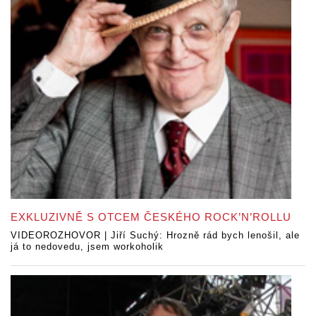
EXKLUZIVNĚ S OTCEM ČESKÉHO ROCK’N’ROLLU
VIDEOROZHOVOR | Jiří Suchý: Hrozně rád bych lenošil, ale
já to nedovedu, jsem workoholik