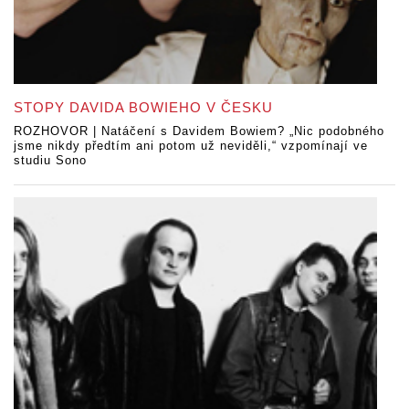
STOPY DAVIDA BOWIEHO V ČESKU
ROZHOVOR | Natáčení s Davidem Bowiem? „Nic podobného
jsme nikdy předtím ani potom už neviděli,“ vzpomínají ve
studiu Sono