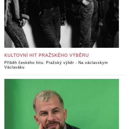
KULTOVNÍ HIT PRAŽSKÉHO VÝBĚRU
Příběh českého hitu: Pražský výběr - Na václavskym
Václaváku