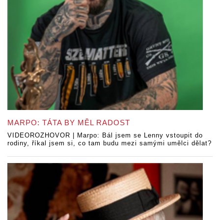
MARPO: TÁTA BY MĚL RADOST
VIDEOROZHOVOR | Marpo: Bál jsem se Lenny vstoupit do
rodiny, říkal jsem si, co tam budu mezi samými umělci dělat?