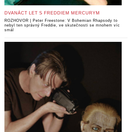
DVANÁCT LET S FREDDIEM MERCURYM
ROZHOVOR | Peter Freestone: V Bohemian Rhapsody to
nebyl ten správný Freddie, ve skutečnosti se mnohem víc
smál