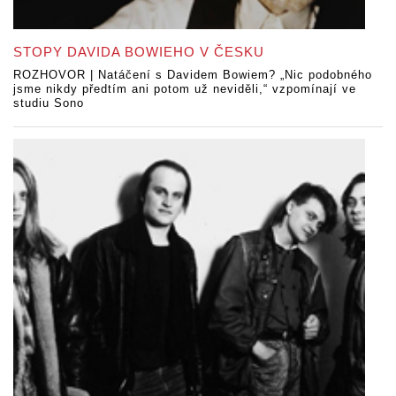
STOPY DAVIDA BOWIEHO V ČESKU
ROZHOVOR | Natáčení s Davidem Bowiem? „Nic podobného
jsme nikdy předtím ani potom už neviděli,“ vzpomínají ve
studiu Sono