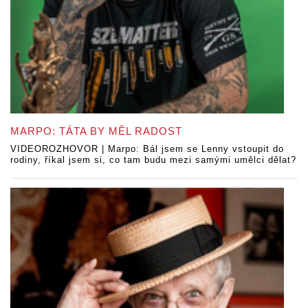
MARPO: TÁTA BY MĚL RADOST
VIDEOROZHOVOR | Marpo: Bál jsem se Lenny vstoupit do
rodiny, říkal jsem si, co tam budu mezi samými umělci dělat?