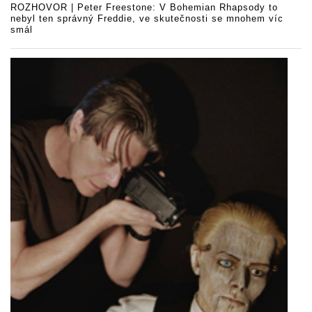
ROZHOVOR | Peter Freestone: V Bohemian Rhapsody to
nebyl ten správný Freddie, ve skutečnosti se mnohem víc
smál