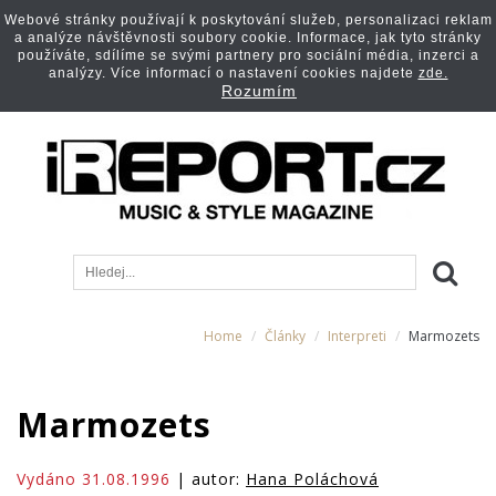
Webové stránky používají k poskytování služeb, personalizaci reklam
a analýze návštěvnosti soubory cookie. Informace, jak tyto stránky
používáte, sdílíme se svými partnery pro sociální média, inzerci a
analýzy. Více informací o nastavení cookies najdete
zde.
Rozumím
Home
Články
Interpreti
Marmozets
Marmozets
Vydáno 31.08.1996
| autor:
Hana Poláchová