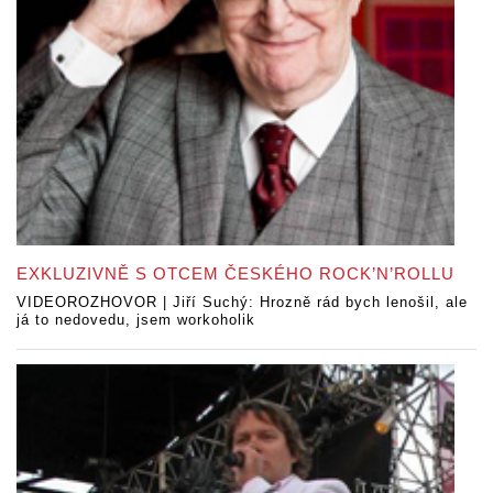
EXKLUZIVNĚ S OTCEM ČESKÉHO ROCK’N’ROLLU
VIDEOROZHOVOR | Jiří Suchý: Hrozně rád bych lenošil, ale
já to nedovedu, jsem workoholik