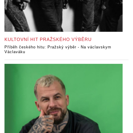
KULTOVNÍ HIT PRAŽSKÉHO VÝBĚRU
Příběh českého hitu: Pražský výběr - Na václavskym
Václaváku