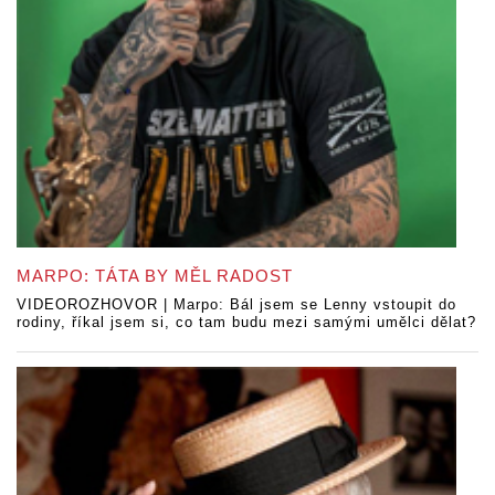
MARPO: TÁTA BY MĚL RADOST
VIDEOROZHOVOR | Marpo: Bál jsem se Lenny vstoupit do
rodiny, říkal jsem si, co tam budu mezi samými umělci dělat?