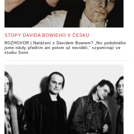
STOPY DAVIDA BOWIEHO V ČESKU
ROZHOVOR | Natáčení s Davidem Bowiem? „Nic podobného
jsme nikdy předtím ani potom už neviděli,“ vzpomínají ve
studiu Sono