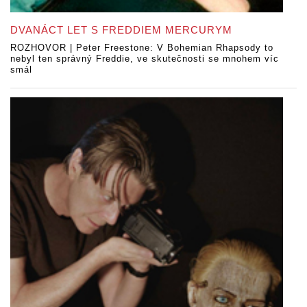
DVANÁCT LET S FREDDIEM MERCURYM
ROZHOVOR | Peter Freestone: V Bohemian Rhapsody to
nebyl ten správný Freddie, ve skutečnosti se mnohem víc
smál