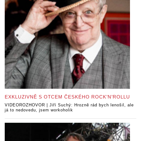
EXKLUZIVNĚ S OTCEM ČESKÉHO ROCK’N’ROLLU
VIDEOROZHOVOR | Jiří Suchý: Hrozně rád bych lenošil, ale
já to nedovedu, jsem workoholik