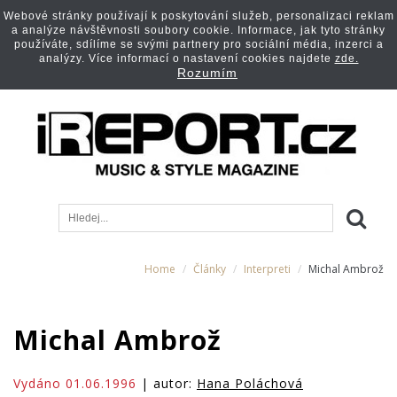
Webové stránky používají k poskytování služeb, personalizaci reklam
a analýze návštěvnosti soubory cookie. Informace, jak tyto stránky
používáte, sdílíme se svými partnery pro sociální média, inzerci a
analýzy. Více informací o nastavení cookies najdete
zde.
Rozumím
Home
Články
Interpreti
Michal Ambrož
Michal Ambrož
Vydáno 01.06.1996
| autor:
Hana Poláchová