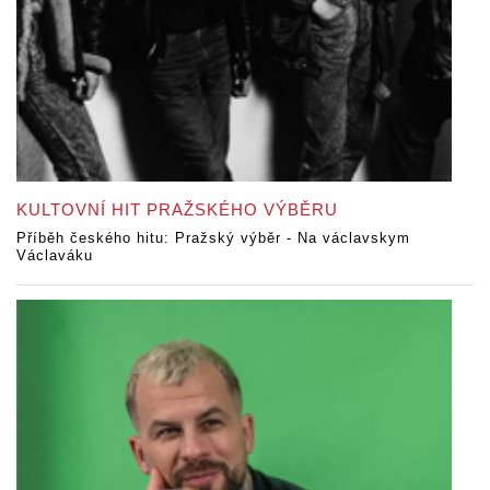
KULTOVNÍ HIT PRAŽSKÉHO VÝBĚRU
Příběh českého hitu: Pražský výběr - Na václavskym
Václaváku