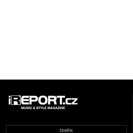
ŽEBŘÍK