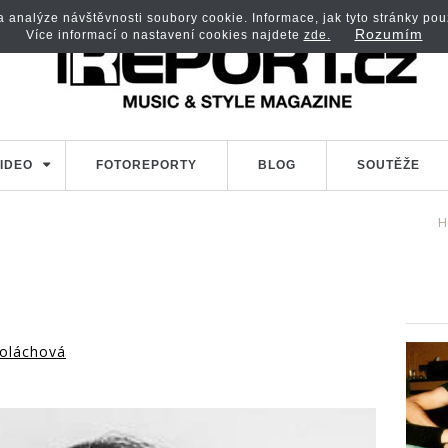
analýze návštěvnosti soubory cookie. Informace, jak tyto stránky použí
Rozumím
Více informací o nastavení cookies najdete
zde.
IDEO
FOTOREPORTY
BLOG
SOUTĚŽE
H
oláchová