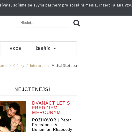
váte, sdílíme se svými partnery pro sociální média, inzerci a analýzy.
AKCE
ŽEBŘÍK
ome
Články
Interpreti
Michal Skořepa
NEJČTENĚJŠÍ
DVANÁCT LET S
FREDDIEM
MERCURYM
ROZHOVOR | Peter
Freestone: V
Bohemian Rhapsody