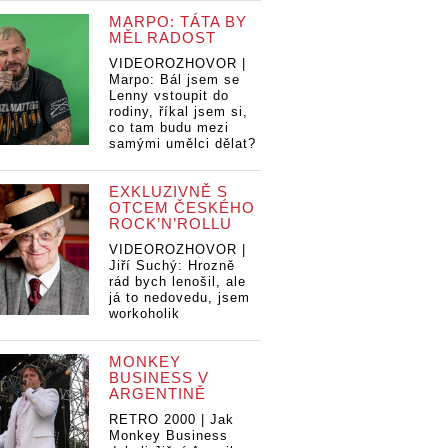
MARPO: TÁTA BY
MĚL RADOST
VIDEOROZHOVOR |
Marpo: Bál jsem se
Lenny vstoupit do
rodiny, říkal jsem si,
co tam budu mezi
samými umělci dělat?
EXKLUZIVNĚ S
OTCEM ČESKÉHO
ROCK’N’ROLLU
VIDEOROZHOVOR |
Jiří Suchý: Hrozně
rád bych lenošil, ale
já to nedovedu, jsem
workoholik
MONKEY
BUSINESS V
ARGENTINĚ
RETRO 2000 | Jak
Monkey Business