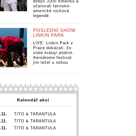
dobyli Jižní Ameriku a
učarovali latinsko-
americké rockové
legendě
POSLEDNÍ SHOW
LINKIN PARK
LIVE: Linkin Park v
Praze dokázali, že
stále kralují pódiím.
Aerodrome festival
jim ležel u nohou
Kalendář akcí
.11.
TITO & TARANTULA
.11.
TITO & TARANTULA
.11.
TITO & TARANTULA