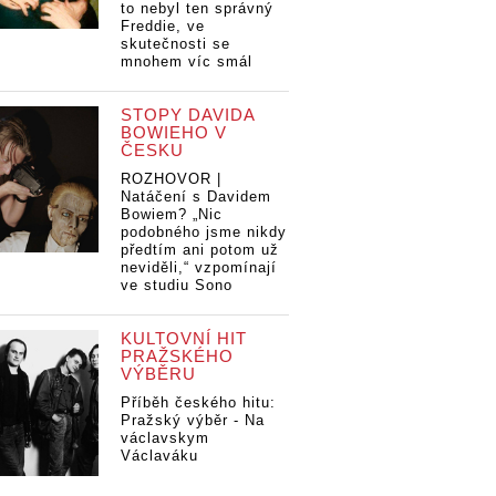
to nebyl ten správný
Freddie, ve
skutečnosti se
mnohem víc smál
STOPY DAVIDA
BOWIEHO V
ČESKU
ROZHOVOR |
Natáčení s Davidem
Bowiem? „Nic
podobného jsme nikdy
předtím ani potom už
neviděli,“ vzpomínají
ve studiu Sono
KULTOVNÍ HIT
PRAŽSKÉHO
VÝBĚRU
Příběh českého hitu:
Pražský výběr - Na
václavskym
Václaváku