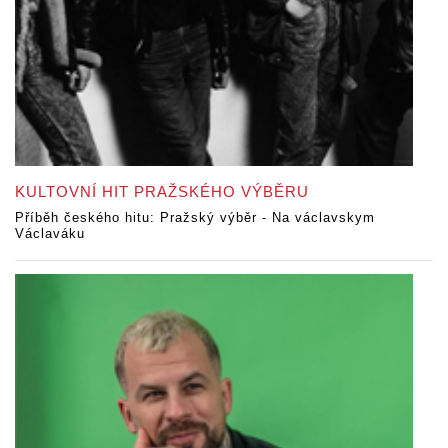
KULTOVNÍ HIT PRAŽSKÉHO VÝBĚRU
Příběh českého hitu: Pražský výběr - Na václavskym
Václaváku