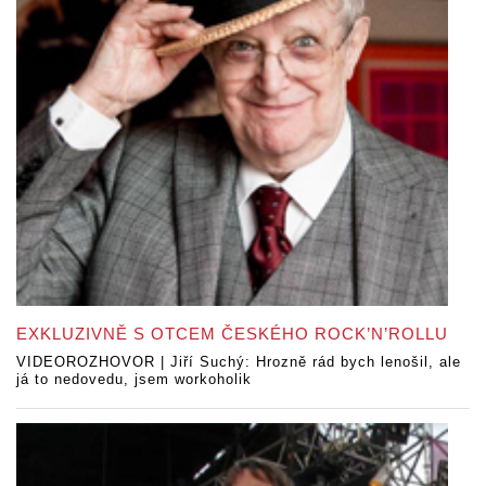
EXKLUZIVNĚ S OTCEM ČESKÉHO ROCK’N’ROLLU
VIDEOROZHOVOR | Jiří Suchý: Hrozně rád bych lenošil, ale
já to nedovedu, jsem workoholik