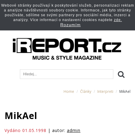
Webové stránky používají k poskytování služeb, personalizaci reklam
a analýze návštěvnosti soubory cookie. Informace, jak tyto stránky
používáte, sdílíme se svými partnery pro sociální média, inzerci a
analýzy. Více informací o nastavení cookies najdete
zde.
Rozumím
Home
Články
Interpreti
MikAel
MikAel
Vydáno 01.05.1998
| autor:
admin