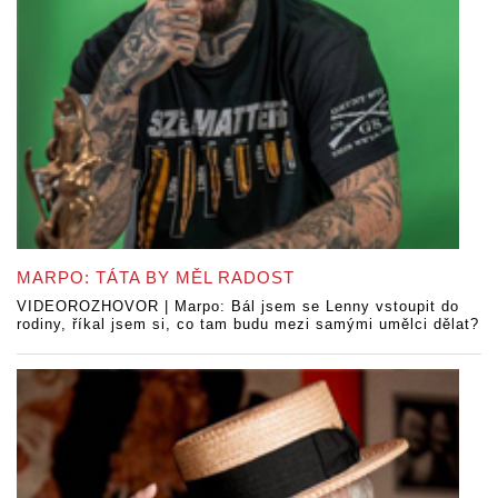
MARPO: TÁTA BY MĚL RADOST
VIDEOROZHOVOR | Marpo: Bál jsem se Lenny vstoupit do
rodiny, říkal jsem si, co tam budu mezi samými umělci dělat?