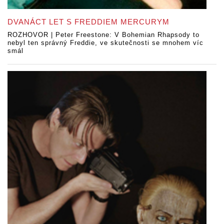
DVANÁCT LET S FREDDIEM MERCURYM
ROZHOVOR | Peter Freestone: V Bohemian Rhapsody to
nebyl ten správný Freddie, ve skutečnosti se mnohem víc
smál