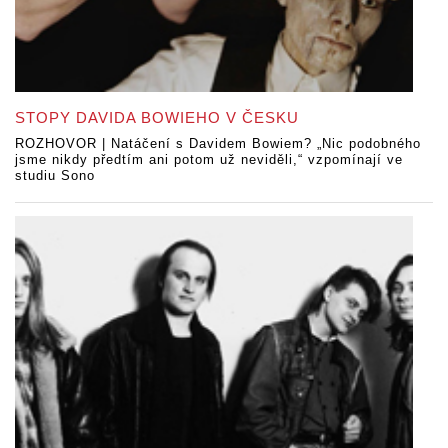
STOPY DAVIDA BOWIEHO V ČESKU
ROZHOVOR | Natáčení s Davidem Bowiem? „Nic podobného
jsme nikdy předtím ani potom už neviděli,“ vzpomínají ve
studiu Sono