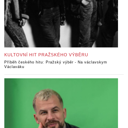
KULTOVNÍ HIT PRAŽSKÉHO VÝBĚRU
Příběh českého hitu: Pražský výběr - Na václavskym
Václaváku