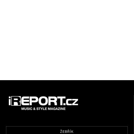
ŽEBŘÍK