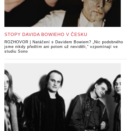
STOPY DAVIDA BOWIEHO V ČESKU
ROZHOVOR | Natáčení s Davidem Bowiem? „Nic podobného
jsme nikdy předtím ani potom už neviděli,“ vzpomínají ve
studiu Sono