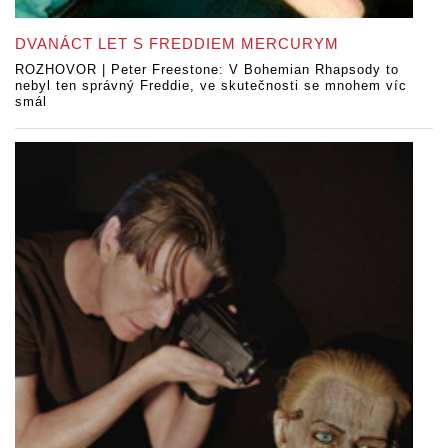
DVANÁCT LET S FREDDIEM MERCURYM
ROZHOVOR | Peter Freestone: V Bohemian Rhapsody to
nebyl ten správný Freddie, ve skutečnosti se mnohem víc
smál