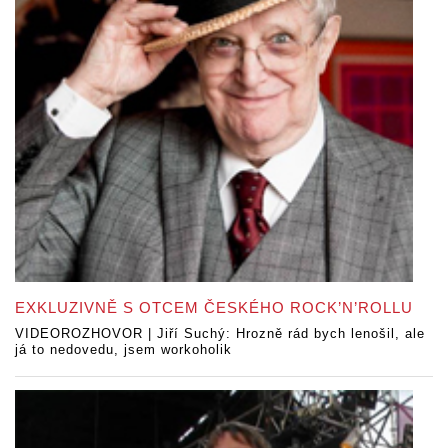
EXKLUZIVNĚ S OTCEM ČESKÉHO ROCK’N’ROLLU
VIDEOROZHOVOR | Jiří Suchý: Hrozně rád bych lenošil, ale
já to nedovedu, jsem workoholik