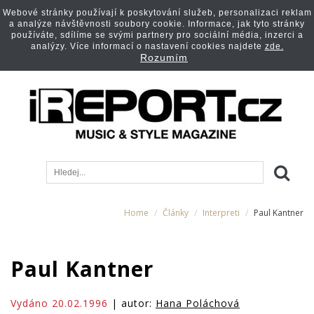
Webové stránky používají k poskytování služeb, personalizaci reklam
a analýze návštěvnosti soubory cookie. Informace, jak tyto stránky
používáte, sdílíme se svými partnery pro sociální média, inzerci a
analýzy. Více informací o nastavení cookies najdete
zde.
Rozumím
Home
Články
Interpreti
Paul Kantner
Paul Kantner
Vydáno 20.02.1996
| autor:
Hana Poláchová