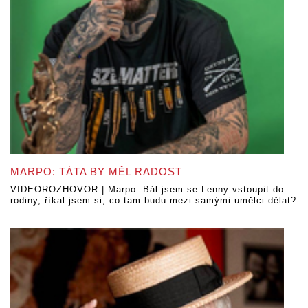
MARPO: TÁTA BY MĚL RADOST
VIDEOROZHOVOR | Marpo: Bál jsem se Lenny vstoupit do
rodiny, říkal jsem si, co tam budu mezi samými umělci dělat?