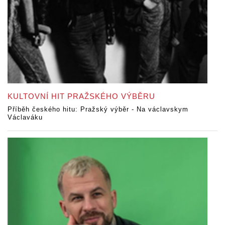
KULTOVNÍ HIT PRAŽSKÉHO VÝBĚRU
Příběh českého hitu: Pražský výběr - Na václavskym
Václaváku