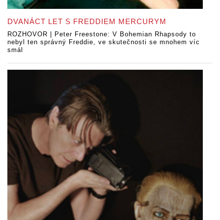
DVANÁCT LET S FREDDIEM MERCURYM
ROZHOVOR | Peter Freestone: V Bohemian Rhapsody to
nebyl ten správný Freddie, ve skutečnosti se mnohem víc
smál