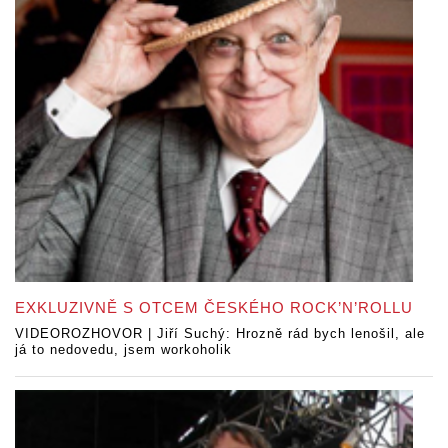
EXKLUZIVNĚ S OTCEM ČESKÉHO ROCK’N’ROLLU
VIDEOROZHOVOR | Jiří Suchý: Hrozně rád bych lenošil, ale
já to nedovedu, jsem workoholik