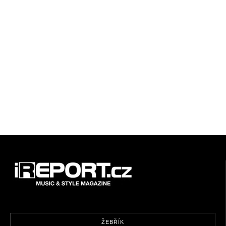
ŽEBŘÍK