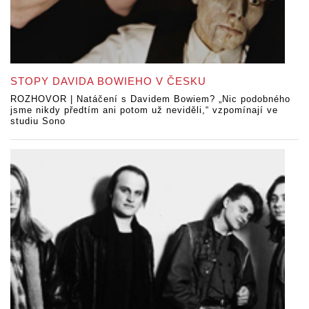
STOPY DAVIDA BOWIEHO V ČESKU
ROZHOVOR | Natáčení s Davidem Bowiem? „Nic podobného
jsme nikdy předtím ani potom už neviděli,“ vzpomínají ve
studiu Sono