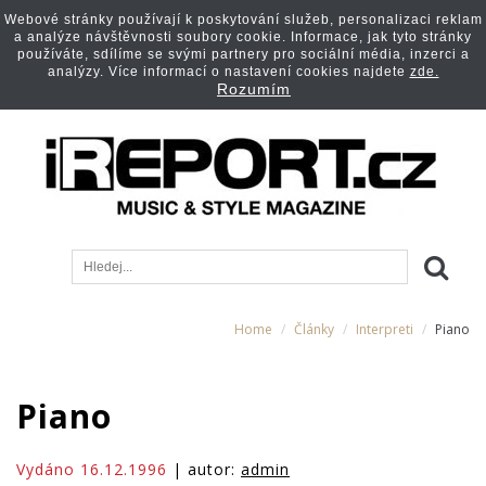
Webové stránky používají k poskytování služeb, personalizaci reklam
a analýze návštěvnosti soubory cookie. Informace, jak tyto stránky
používáte, sdílíme se svými partnery pro sociální média, inzerci a
analýzy. Více informací o nastavení cookies najdete
zde.
Rozumím
Home
Články
Interpreti
Piano
Piano
Vydáno 16.12.1996
| autor:
admin