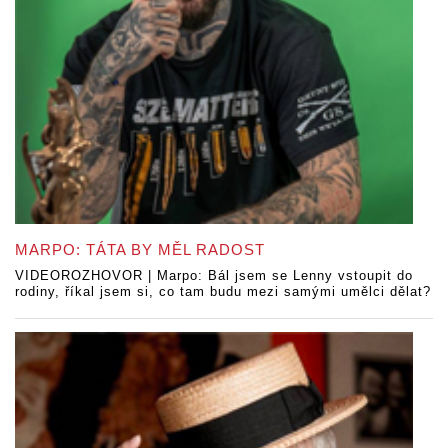
MARPO: TÁTA BY MĚL RADOST
VIDEOROZHOVOR | Marpo: Bál jsem se Lenny vstoupit do
rodiny, říkal jsem si, co tam budu mezi samými umělci dělat?