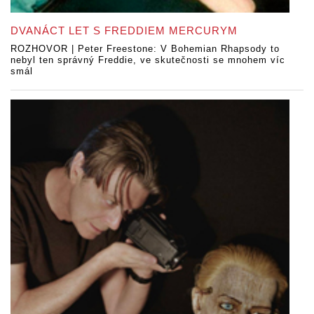
DVANÁCT LET S FREDDIEM MERCURYM
ROZHOVOR | Peter Freestone: V Bohemian Rhapsody to
nebyl ten správný Freddie, ve skutečnosti se mnohem víc
smál