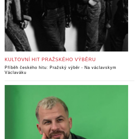
KULTOVNÍ HIT PRAŽSKÉHO VÝBĚRU
Příběh českého hitu: Pražský výběr - Na václavskym
Václaváku