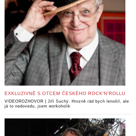
EXKLUZIVNĚ S OTCEM ČESKÉHO ROCK’N’ROLLU
VIDEOROZHOVOR | Jiří Suchý: Hrozně rád bych lenošil, ale
já to nedovedu, jsem workoholik