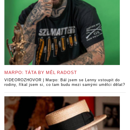
MARPO: TÁTA BY MĚL RADOST
VIDEOROZHOVOR | Marpo: Bál jsem se Lenny vstoupit do
rodiny, říkal jsem si, co tam budu mezi samými umělci dělat?