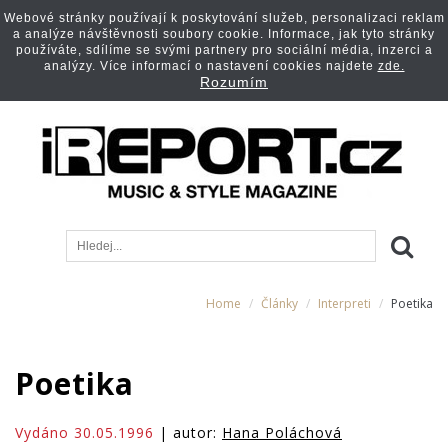
Webové stránky používají k poskytování služeb, personalizaci reklam
a analýze návštěvnosti soubory cookie. Informace, jak tyto stránky
používáte, sdílíme se svými partnery pro sociální média, inzerci a
analýzy. Více informací o nastavení cookies najdete
zde.
Rozumím
Home
Články
Interpreti
Poetika
Poetika
Vydáno 30.05.1996
| autor:
Hana Poláchová