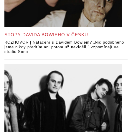
STOPY DAVIDA BOWIEHO V ČESKU
ROZHOVOR | Natáčení s Davidem Bowiem? „Nic podobného
jsme nikdy předtím ani potom už neviděli,“ vzpomínají ve
studiu Sono