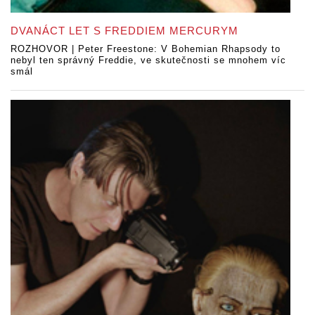
DVANÁCT LET S FREDDIEM MERCURYM
ROZHOVOR | Peter Freestone: V Bohemian Rhapsody to
nebyl ten správný Freddie, ve skutečnosti se mnohem víc
smál