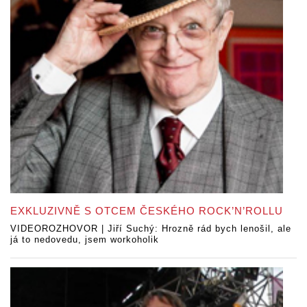
EXKLUZIVNĚ S OTCEM ČESKÉHO ROCK’N’ROLLU
VIDEOROZHOVOR | Jiří Suchý: Hrozně rád bych lenošil, ale
já to nedovedu, jsem workoholik