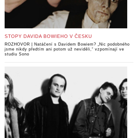
STOPY DAVIDA BOWIEHO V ČESKU
ROZHOVOR | Natáčení s Davidem Bowiem? „Nic podobného
jsme nikdy předtím ani potom už neviděli,“ vzpomínají ve
studiu Sono