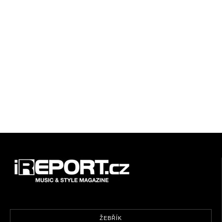
ŽEBŘÍK