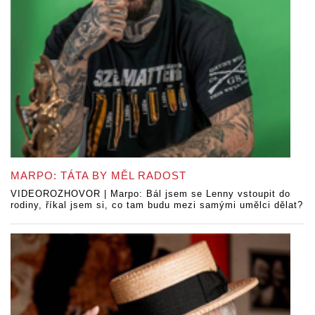
MARPO: TÁTA BY MĚL RADOST
VIDEOROZHOVOR | Marpo: Bál jsem se Lenny vstoupit do
rodiny, říkal jsem si, co tam budu mezi samými umělci dělat?