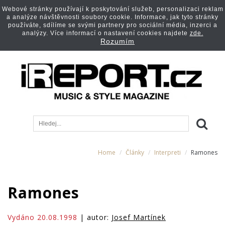
Webové stránky používají k poskytování služeb, personalizaci reklam
a analýze návštěvnosti soubory cookie. Informace, jak tyto stránky
používáte, sdílíme se svými partnery pro sociální média, inzerci a
analýzy. Více informací o nastavení cookies najdete
zde.
Rozumím
Home
Články
Interpreti
Ramones
Ramones
Vydáno 20.08.1998
| autor:
Josef Martínek