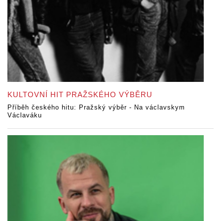
KULTOVNÍ HIT PRAŽSKÉHO VÝBĚRU
Příběh českého hitu: Pražský výběr - Na václavskym
Václaváku