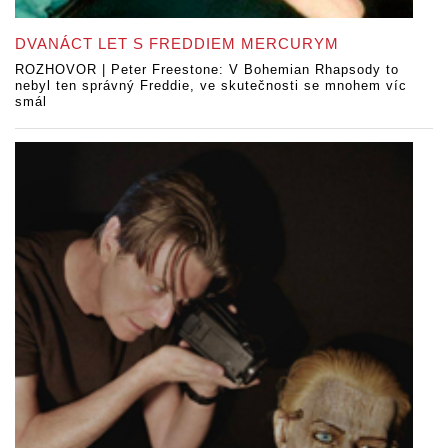
DVANÁCT LET S FREDDIEM MERCURYM
ROZHOVOR | Peter Freestone: V Bohemian Rhapsody to
nebyl ten správný Freddie, ve skutečnosti se mnohem víc
smál