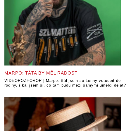
MARPO: TÁTA BY MĚL RADOST
VIDEOROZHOVOR | Marpo: Bál jsem se Lenny vstoupit do
rodiny, říkal jsem si, co tam budu mezi samými umělci dělat?