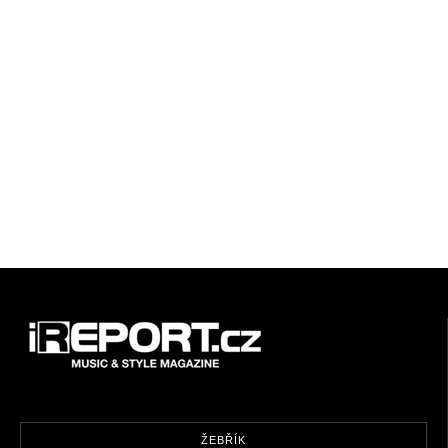
ŽEBŘÍK