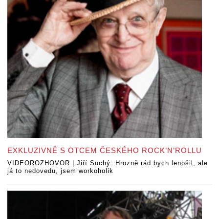
EXKLUZIVNĚ S OTCEM ČESKÉHO ROCK’N’ROLLU
VIDEOROZHOVOR | Jiří Suchý: Hrozně rád bych lenošil, ale
já to nedovedu, jsem workoholik