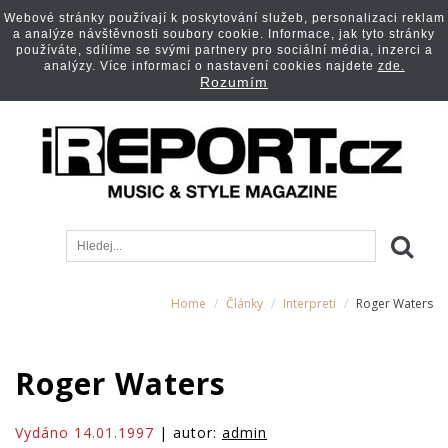
Webové stránky používají k poskytování služeb, personalizaci reklam
a analýze návštěvnosti soubory cookie. Informace, jak tyto stránky
používáte, sdílíme se svými partnery pro sociální média, inzerci a
analýzy. Více informací o nastavení cookies najdete
zde.
Rozumím
Home
Články
Interpreti
Roger Waters
Roger Waters
Vydáno 14.01.1997
| autor:
admin