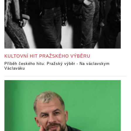
KULTOVNÍ HIT PRAŽSKÉHO VÝBĚRU
Příběh českého hitu: Pražský výběr - Na václavskym
Václaváku