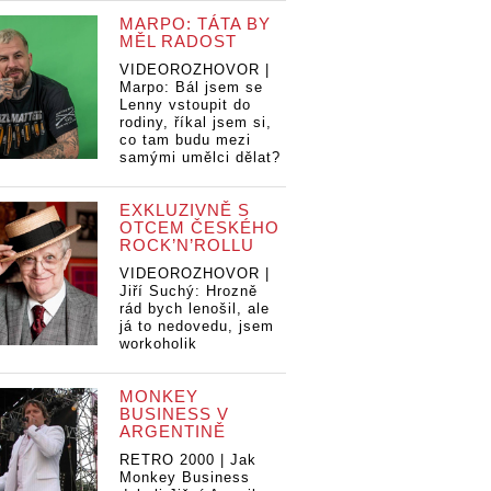
MARPO: TÁTA BY
MĚL RADOST
VIDEOROZHOVOR |
Marpo: Bál jsem se
Lenny vstoupit do
rodiny, říkal jsem si,
co tam budu mezi
samými umělci dělat?
EXKLUZIVNĚ S
OTCEM ČESKÉHO
ROCK’N’ROLLU
VIDEOROZHOVOR |
Jiří Suchý: Hrozně
rád bych lenošil, ale
já to nedovedu, jsem
workoholik
MONKEY
BUSINESS V
ARGENTINĚ
RETRO 2000 | Jak
Monkey Business