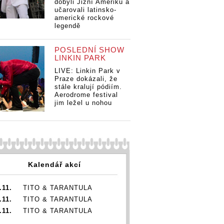
dobyli Jižní Ameriku a
učarovali latinsko-
americké rockové
legendě
POSLEDNÍ SHOW
LINKIN PARK
LIVE: Linkin Park v
Praze dokázali, že
stále kralují pódiím.
Aerodrome festival
jim ležel u nohou
Kalendář akcí
.11.
TITO & TARANTULA
.11.
TITO & TARANTULA
.11.
TITO & TARANTULA