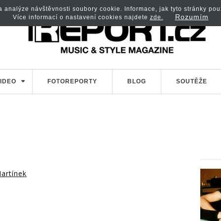
analýze návštěvnosti soubory cookie. Informace, jak tyto stránky použí
Rozumím
Více informací o nastavení cookies najdete
zde.
IDEO
FOTOREPORTY
BLOG
SOUTĚŽE
artínek