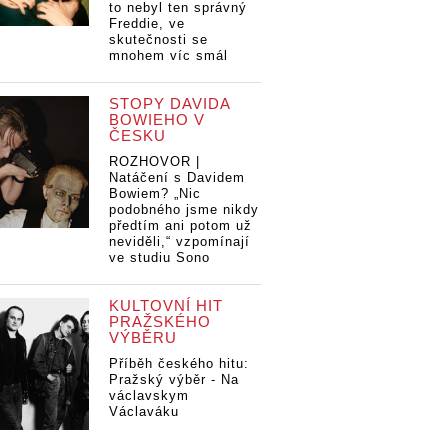
to nebyl ten správný
Freddie, ve
skutečnosti se
mnohem víc smál
STOPY DAVIDA
BOWIEHO V
ČESKU
ROZHOVOR |
Natáčení s Davidem
Bowiem? „Nic
podobného jsme nikdy
předtím ani potom už
neviděli,“ vzpomínají
ve studiu Sono
KULTOVNÍ HIT
PRAŽSKÉHO
VÝBĚRU
Příběh českého hitu:
Pražský výběr - Na
václavskym
Václaváku