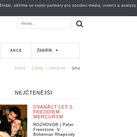
váte, sdílíme se svými partnery pro sociální média, inzerci a analýzy.
AKCE
ŽEBŘÍK
Home
Články
Interpreti
Sima
NEJČTENĚJŠÍ
DVANÁCT LET S
FREDDIEM
MERCURYM
ROZHOVOR | Peter
Freestone: V
Bohemian Rhapsody