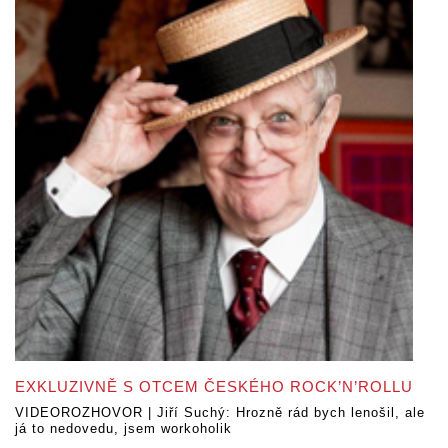
EXKLUZIVNĚ S OTCEM ČESKÉHO ROCK’N’ROLLU
VIDEOROZHOVOR | Jiří Suchý: Hrozně rád bych lenošil, ale
já to nedovedu, jsem workoholik