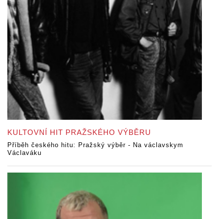
KULTOVNÍ HIT PRAŽSKÉHO VÝBĚRU
Příběh českého hitu: Pražský výběr - Na václavskym
Václaváku