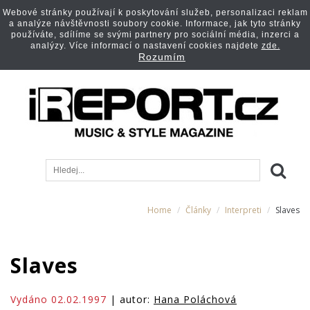
Webové stránky používají k poskytování služeb, personalizaci reklam
a analýze návštěvnosti soubory cookie. Informace, jak tyto stránky
používáte, sdílíme se svými partnery pro sociální média, inzerci a
analýzy. Více informací o nastavení cookies najdete
zde.
Rozumím
Home
Články
Interpreti
Slaves
Slaves
Vydáno 02.02.1997
| autor:
Hana Poláchová