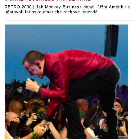
RETRO 2000 | Jak Monkey Business dobyli Jižní Ameriku a
učarovali latinsko-americké rockové legendě