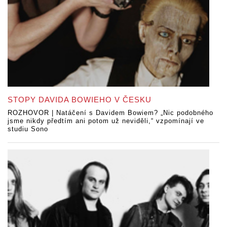
STOPY DAVIDA BOWIEHO V ČESKU
ROZHOVOR | Natáčení s Davidem Bowiem? „Nic podobného
jsme nikdy předtím ani potom už neviděli,“ vzpomínají ve
studiu Sono