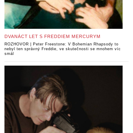
DVANÁCT LET S FREDDIEM MERCURYM
ROZHOVOR | Peter Freestone: V Bohemian Rhapsody to
nebyl ten správný Freddie, ve skutečnosti se mnohem víc
smál