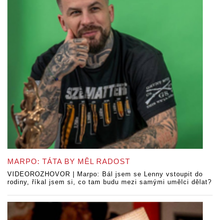
MARPO: TÁTA BY MĚL RADOST
VIDEOROZHOVOR | Marpo: Bál jsem se Lenny vstoupit do
rodiny, říkal jsem si, co tam budu mezi samými umělci dělat?