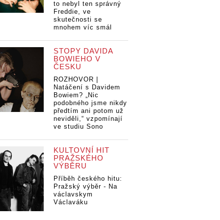
to nebyl ten správný
Freddie, ve
skutečnosti se
mnohem víc smál
STOPY DAVIDA
BOWIEHO V
ČESKU
ROZHOVOR |
Natáčení s Davidem
Bowiem? „Nic
podobného jsme nikdy
předtím ani potom už
neviděli,“ vzpomínají
ve studiu Sono
KULTOVNÍ HIT
PRAŽSKÉHO
VÝBĚRU
Příběh českého hitu:
Pražský výběr - Na
václavskym
Václaváku