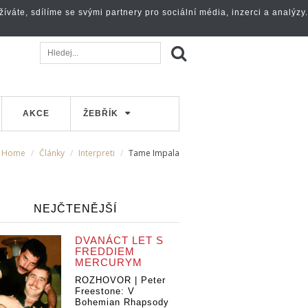
váte, sdílíme se svými partnery pro sociální média, inzerci a analýzy.
AKCE
ŽEBŘÍK
Home
Články
Interpreti
Tame Impala
NEJČTENĚJŠÍ
DVANÁCT LET S
FREDDIEM
MERCURYM
ROZHOVOR | Peter
Freestone: V
Bohemian Rhapsody