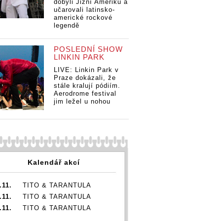
dobyli Jižní Ameriku a
učarovali latinsko-
americké rockové
legendě
POSLEDNÍ SHOW
LINKIN PARK
LIVE: Linkin Park v
Praze dokázali, že
stále kralují pódiím.
Aerodrome festival
jim ležel u nohou
Kalendář akcí
.11.
TITO & TARANTULA
.11.
TITO & TARANTULA
.11.
TITO & TARANTULA