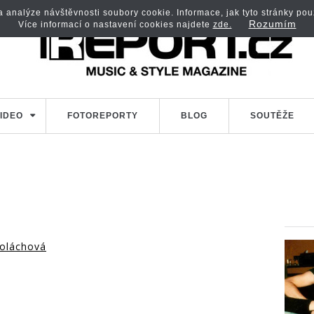
analýze návštěvnosti soubory cookie. Informace, jak tyto stránky použí
Rozumím
Více informací o nastavení cookies najdete
zde.
IDEO
FOTOREPORTY
BLOG
SOUTĚŽE
oláchová