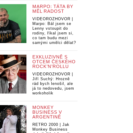
MARPO: TÁTA BY
MĚL RADOST
VIDEOROZHOVOR |
Marpo: Bál jsem se
Lenny vstoupit do
rodiny, říkal jsem si,
co tam budu mezi
samými umělci dělat?
EXKLUZIVNĚ S
OTCEM ČESKÉHO
ROCK’N’ROLLU
VIDEOROZHOVOR |
Jiří Suchý: Hrozně
rád bych lenošil, ale
já to nedovedu, jsem
workoholik
MONKEY
BUSINESS V
ARGENTINĚ
RETRO 2000 | Jak
Monkey Business