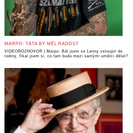
MARPO: TÁTA BY MĚL RADOST
VIDEOROZHOVOR | Marpo: Bál jsem se Lenny vstoupit do
rodiny, říkal jsem si, co tam budu mezi samými umělci dělat?