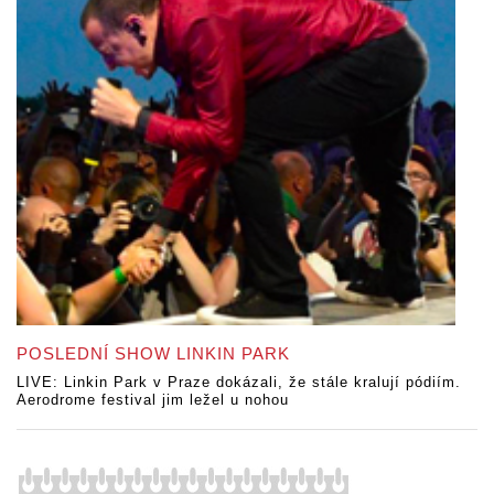
POSLEDNÍ SHOW LINKIN PARK
LIVE: Linkin Park v Praze dokázali, že stále kralují pódiím.
Aerodrome festival jim ležel u nohou