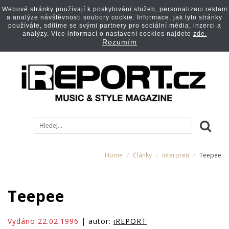
Webové stránky používají k poskytování služeb, personalizaci reklam
a analýze návštěvnosti soubory cookie. Informace, jak tyto stránky
používáte, sdílíme se svými partnery pro sociální média, inzerci a
analýzy. Více informací o nastavení cookies najdete
zde.
Rozumím
Home
Články
Interpreti
Teepee
Teepee
Vydáno 22.02.1996
| autor:
iREPORT