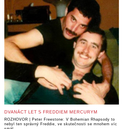
DVANÁCT LET S FREDDIEM MERCURYM
ROZHOVOR | Peter Freestone: V Bohemian Rhapsody to
nebyl ten správný Freddie, ve skutečnosti se mnohem víc
smál