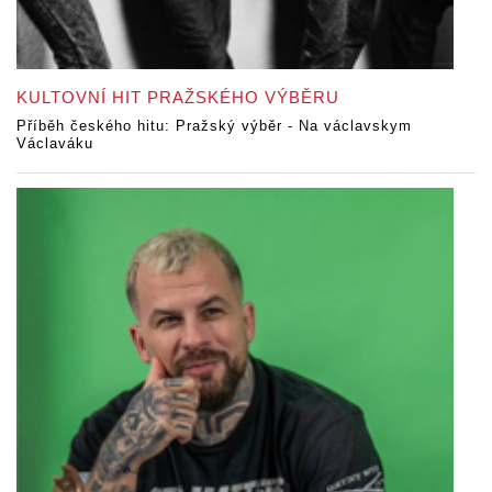
KULTOVNÍ HIT PRAŽSKÉHO VÝBĚRU
Příběh českého hitu: Pražský výběr - Na václavskym
Václaváku