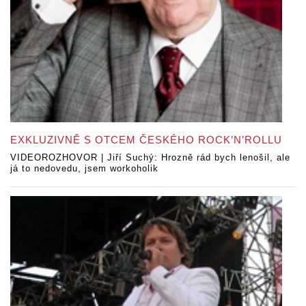
EXKLUZIVNĚ S OTCEM ČESKÉHO ROCK’N’ROLLU
VIDEOROZHOVOR | Jiří Suchý: Hrozně rád bych lenošil, ale
já to nedovedu, jsem workoholik