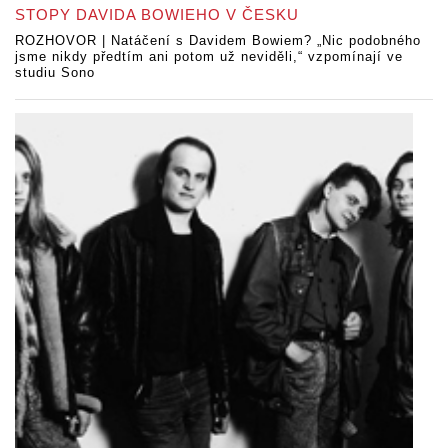
STOPY DAVIDA BOWIEHO V ČESKU
ROZHOVOR | Natáčení s Davidem Bowiem? „Nic podobného
jsme nikdy předtím ani potom už neviděli,“ vzpomínají ve
studiu Sono