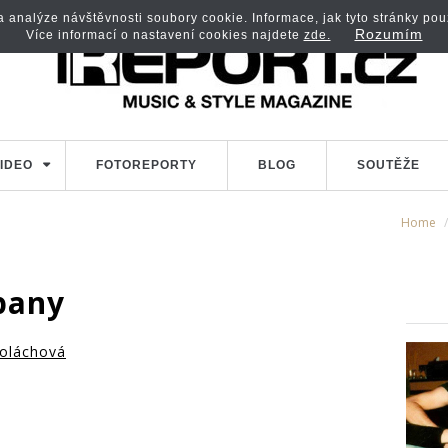
analýze návštěvnosti soubory cookie. Informace, jak tyto stránky použí
Rozumím
Více informací o nastavení cookies najdete
zde.
IDEO
FOTOREPORTY
BLOG
SOUTĚŽE
Home
pany
oláchová