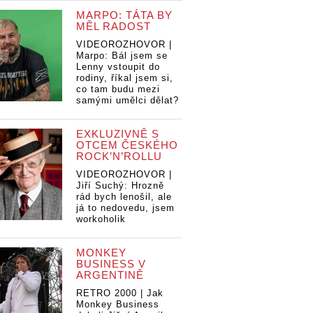
MARPO: TÁTA BY
MĚL RADOST
VIDEOROZHOVOR |
Marpo: Bál jsem se
Lenny vstoupit do
rodiny, říkal jsem si,
co tam budu mezi
samými umělci dělat?
EXKLUZIVNĚ S
OTCEM ČESKÉHO
ROCK’N’ROLLU
VIDEOROZHOVOR |
Jiří Suchý: Hrozně
rád bych lenošil, ale
já to nedovedu, jsem
workoholik
MONKEY
BUSINESS V
ARGENTINĚ
RETRO 2000 | Jak
Monkey Business