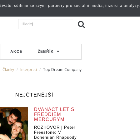
váte, sdílíme se svými partnery pro sociální média, inzerci a analýzy.
AKCE
ŽEBŘÍK
Články
Interpreti
Top Dream Company
NEJČTENĚJŠÍ
DVANÁCT LET S
FREDDIEM
MERCURYM
ROZHOVOR | Peter
Freestone: V
Bohemian Rhapsody