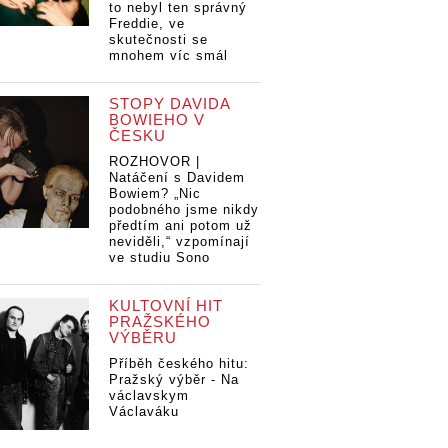
to nebyl ten správný
Freddie, ve
skutečnosti se
mnohem víc smál
STOPY DAVIDA
BOWIEHO V
ČESKU
ROZHOVOR |
Natáčení s Davidem
Bowiem? „Nic
podobného jsme nikdy
předtím ani potom už
neviděli,“ vzpomínají
ve studiu Sono
KULTOVNÍ HIT
PRAŽSKÉHO
VÝBĚRU
Příběh českého hitu:
Pražský výběr - Na
václavskym
Václaváku