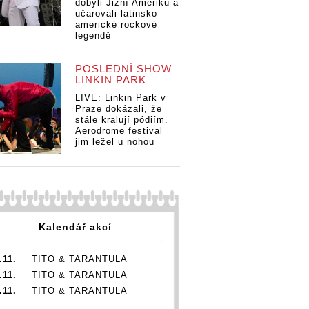
dobyli Jižní Ameriku a
učarovali latinsko-
americké rockové
legendě
POSLEDNÍ SHOW
LINKIN PARK
LIVE: Linkin Park v
Praze dokázali, že
stále kralují pódiím.
Aerodrome festival
jim ležel u nohou
Kalendář akcí
.11.
TITO & TARANTULA
.11.
TITO & TARANTULA
.11.
TITO & TARANTULA