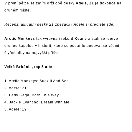
V první pětce se zatím drží obě desky
Adele
,
21
je dokonce na
druhém místě.
Recenzi aktuální desky 21 zpěvačky Adele si přečtěte zde.
Arctic Monkeys
tak vyrovnali rekord
Keane
a stali se teprve
druhou kapelou v historii, které se podařilo bodovat se všemi
čtyřmi alby na nejvyšší příčce.
Velká Británie, top 5 alb:
1. Arctic Monkeys: Suck It And See
2. Adele: 21
3. Lady Gaga: Born This Way
4. Jackie Evancho: Dream With Me
5. Adele: 19