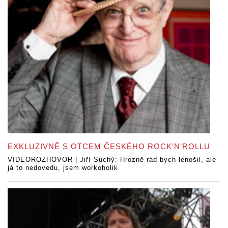
EXKLUZIVNĚ S OTCEM ČESKÉHO ROCK’N’ROLLU
VIDEOROZHOVOR | Jiří Suchý: Hrozně rád bych lenošil, ale
já to nedovedu, jsem workoholik