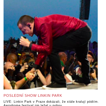
POSLEDNÍ SHOW LINKIN PARK
LIVE: Linkin Park v Praze dokázali, že stále kralují pódiím.
Aerodrome festival jim ležel u nohou