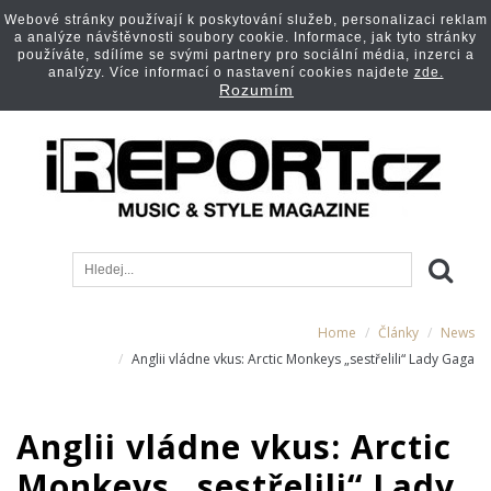
Webové stránky používají k poskytování služeb, personalizaci reklam
a analýze návštěvnosti soubory cookie. Informace, jak tyto stránky
používáte, sdílíme se svými partnery pro sociální média, inzerci a
analýzy. Více informací o nastavení cookies najdete
zde.
Rozumím
Home
Články
News
Anglii vládne vkus: Arctic Monkeys „sestřelili“ Lady Gaga
Anglii vládne vkus: Arctic
Monkeys „sestřelili“ Lady