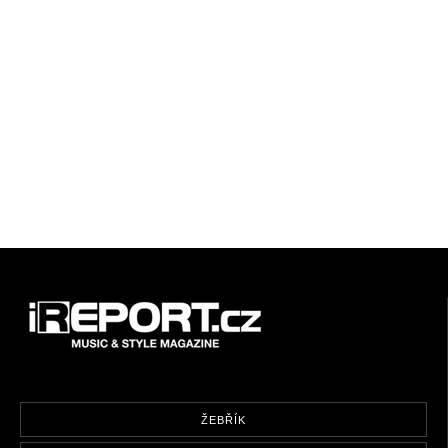
ŽEBŘÍK