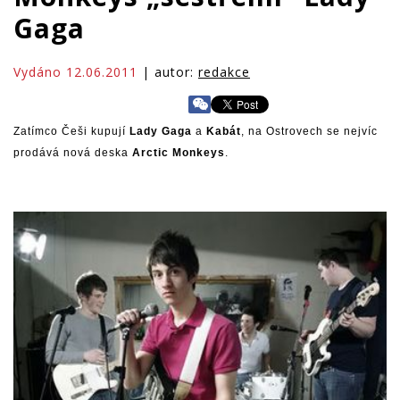
Gaga
Vydáno 12.06.2011
| autor:
redakce
Zatímco Češi kupují
Lady Gaga
a
Kabát
, na Ostrovech se nejvíc
prodává nová deska
Arctic Monkeys
.