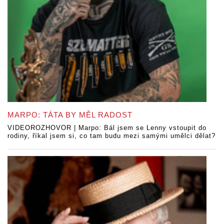
MARPO: TÁTA BY MĚL RADOST
VIDEOROZHOVOR | Marpo: Bál jsem se Lenny vstoupit do
rodiny, říkal jsem si, co tam budu mezi samými umělci dělat?