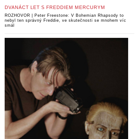
DVANÁCT LET S FREDDIEM MERCURYM
ROZHOVOR | Peter Freestone: V Bohemian Rhapsody to
nebyl ten správný Freddie, ve skutečnosti se mnohem víc
smál