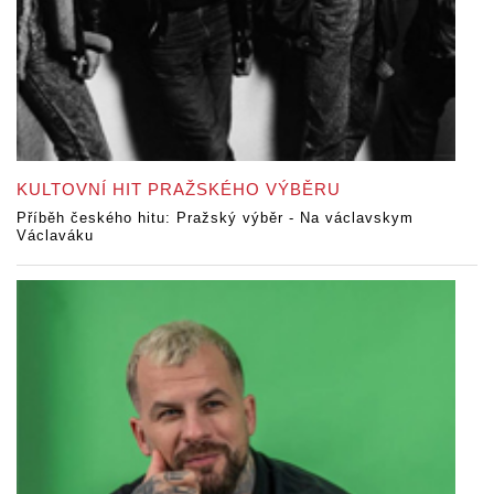
KULTOVNÍ HIT PRAŽSKÉHO VÝBĚRU
Příběh českého hitu: Pražský výběr - Na václavskym
Václaváku