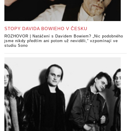
STOPY DAVIDA BOWIEHO V ČESKU
ROZHOVOR | Natáčení s Davidem Bowiem? „Nic podobného
jsme nikdy předtím ani potom už neviděli,“ vzpomínají ve
studiu Sono