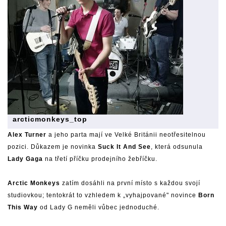
arcticmonkeys_top
Alex Turner
a jeho parta mají ve Velké Británii neotřesitelnou
pozici. Důkazem je novinka
Suck It And See
, která odsunula
Lady Gaga
na třetí příčku prodejního žebříčku.
Arctic Monkeys
zatím dosáhli na první místo s každou svojí
studiovkou; tentokrát to vzhledem k „vyhajpované" novince
Born
This Way
od Lady G neměli vůbec jednoduché.