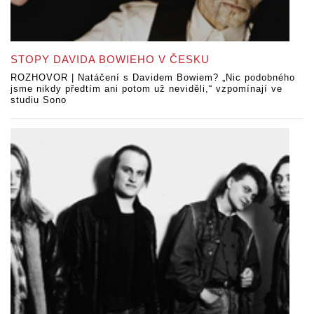
STOPY DAVIDA BOWIEHO V ČESKU
ROZHOVOR | Natáčení s Davidem Bowiem? „Nic podobného
jsme nikdy předtím ani potom už neviděli,“ vzpomínají ve
studiu Sono