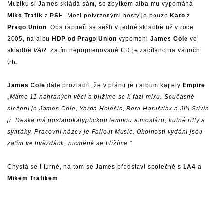
Muziku si James skládá sám, se zbytkem alba mu vypomáhá
Mike Trafik
z
PSH
. Mezi potvrzenými hosty je pouze
Kato
z
Prago Union
. Oba rappeři se sešli v jedné skladbě už v roce
2005, na albu
HDP
od
Prago Union
vypomohl
James Cole
ve
skladbě
VAR
. Zatím nepojmenované CD je zacíleno na vánoční
trh.
James Cole
dále prozradil, že v plánu je i album kapely
Empire
.
„
Máme 11 nahraných věcí a blížíme se k fázi mixu. Současné
složení je James Cole, Yarda Helešic, Bero Haruštiak a Jiří Stivín
jr. Deska má postapokalyptickou temnou atmosféru, hutné riffy a
synťáky. Pracovní název je Fallout Music. Okolnosti vydání jsou
zatím ve hvězdách, nicméně se blížíme.
"
Chystá se i turné, na tom se James představí společně s
LA4
a
Mikem Trafikem
.