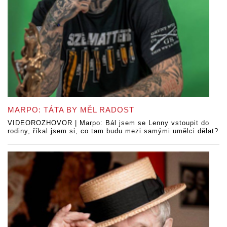
MARPO: TÁTA BY MĚL RADOST
VIDEOROZHOVOR | Marpo: Bál jsem se Lenny vstoupit do
rodiny, říkal jsem si, co tam budu mezi samými umělci dělat?