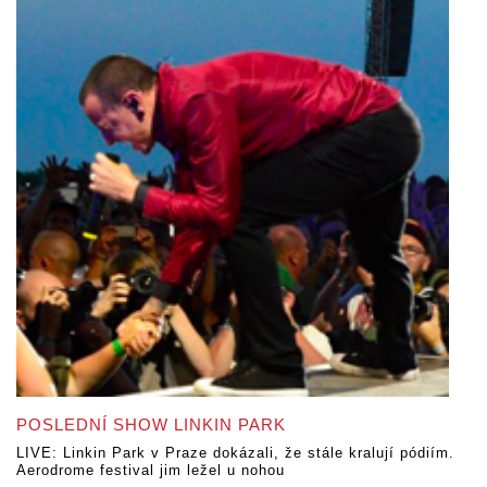
POSLEDNÍ SHOW LINKIN PARK
LIVE: Linkin Park v Praze dokázali, že stále kralují pódiím.
Aerodrome festival jim ležel u nohou