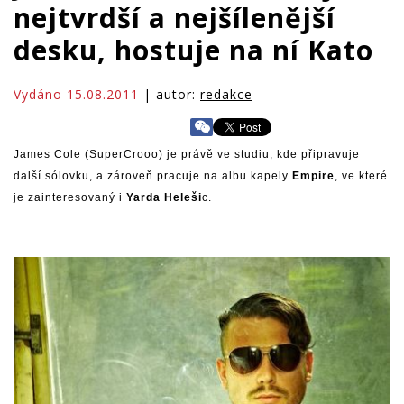
nejtvrdší a nejšílenější
desku, hostuje na ní Kato
Vydáno 15.08.2011
| autor:
redakce
James Cole (SuperCrooo) je právě ve studiu, kde připravuje
další sólovku, a zároveň pracuje na albu kapely
Empire
, ve které
je zainteresovaný i
Yarda Heleši
c.