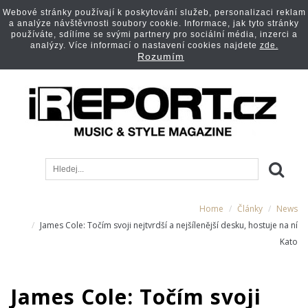
Webové stránky používají k poskytování služeb, personalizaci reklam
a analýze návštěvnosti soubory cookie. Informace, jak tyto stránky
používáte, sdílíme se svými partnery pro sociální média, inzerci a
analýzy. Více informací o nastavení cookies najdete
zde.
Rozumím
Home
Články
News
James Cole: Točím svoji nejtvrdší a nejšílenější desku, hostuje na ní
Kato
James Cole: Točím svoji