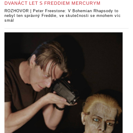
DVANÁCT LET S FREDDIEM MERCURYM
ROZHOVOR | Peter Freestone: V Bohemian Rhapsody to
nebyl ten správný Freddie, ve skutečnosti se mnohem víc
smál