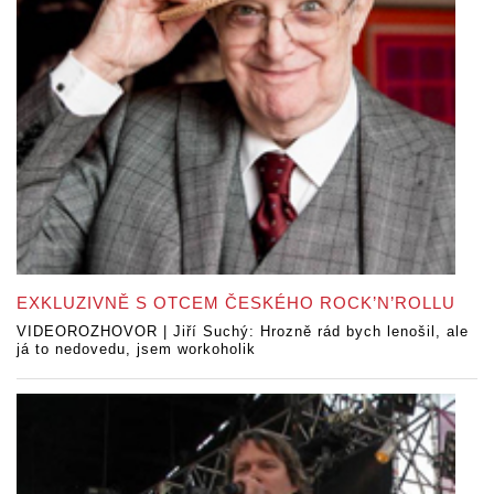
EXKLUZIVNĚ S OTCEM ČESKÉHO ROCK’N’ROLLU
VIDEOROZHOVOR | Jiří Suchý: Hrozně rád bych lenošil, ale
já to nedovedu, jsem workoholik