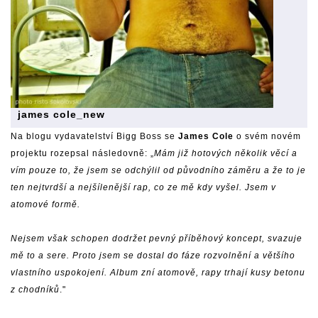
james cole_new
Na
blogu
vydavatelství Bigg Boss se
James Cole
o svém novém
projektu rozepsal následovně: „
Mám již hotových několik věcí a
vím pouze to, že jsem se odchýlil od původního záměru a že to je
ten nejtvrdší a nejšílenější rap, co ze mě kdy vyšel. Jsem v
atomové formě.
Nejsem však schopen dodržet pevný příběhový koncept, svazuje
mě to a sere. Proto jsem se dostal do fáze rozvolnění a většího
vlastního uspokojení. Album zní atomově, rapy trhají kusy betonu
z chodníků
."