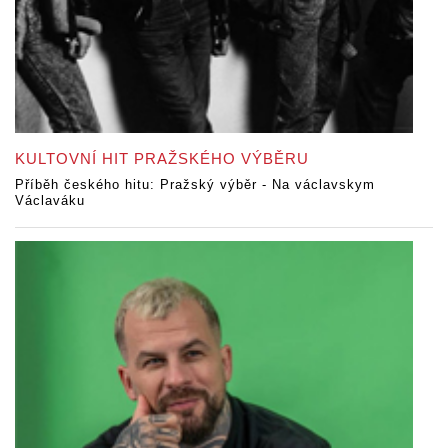
KULTOVNÍ HIT PRAŽSKÉHO VÝBĚRU
Příběh českého hitu: Pražský výběr - Na václavskym
Václaváku