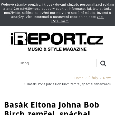
Webové stránky používají k poskytování služeb, personalizaci reklam
a analýze návštěvnosti soubory cookie. Informace, jak tyto stránky
používáte, sdílíme se svými partnery pro sociální média, inzerci a
analýzy. Více informací o nastavení cookies najdete
zde.
Rozumím
Home
Články
News
Basák Eltona Johna Bob Birch zemřel, spáchal sebevraždu
Basák Eltona Johna Bob
Birch zemřel, spáchal