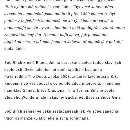
Elton John prohlásil, že ho smrt jeho blízkého kolegy zničila.
"Bob byl pro mě rodina,"
uvedl John.
"Byl v mé kapele přes
dvacet let a společně jsme odehráli přes 1400 koncertů. Byl
jedním z největších hudebníků, se kterými jsem pracoval, a
nepamatuju se, že by za celou dobu naší spolupráce zahrál nebo
zazpíval falešný tón. Nemohu najít slova, jak popsat tuto
tragickou smrt, a jak moc jsem ho miloval. ať odpočívá v pokoji,"
dodal John.
Bob Birch kromě Eltona Johna pracoval s celou řadou slavných
osobností. Svým talentem přispěl na album Lucianna
Pavarrottiho The Duets z roku 2008, znám je také prací s B.B.
Kingem. živě vystupoval s celou plejádou interpretů, jmenujme
například Stinga, Erica Claptona, Tinu Turner, Billyho Joela,
Stevieho Wondera, ale i skupiny Backstreet Boys či Spice Girls.
Bob Birch zemřel ve věku šestapadesáti let. Po sobě zanechal
truchlící manželku Michelle a syna Jonathana.