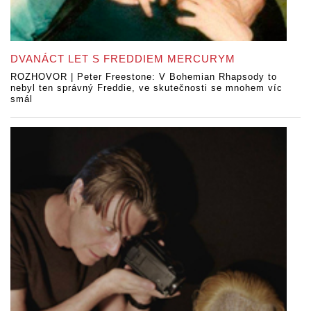
DVANÁCT LET S FREDDIEM MERCURYM
ROZHOVOR | Peter Freestone: V Bohemian Rhapsody to
nebyl ten správný Freddie, ve skutečnosti se mnohem víc
smál