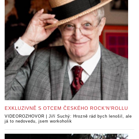
EXKLUZIVNĚ S OTCEM ČESKÉHO ROCK’N’ROLLU
VIDEOROZHOVOR | Jiří Suchý: Hrozně rád bych lenošil, ale
já to nedovedu, jsem workoholik