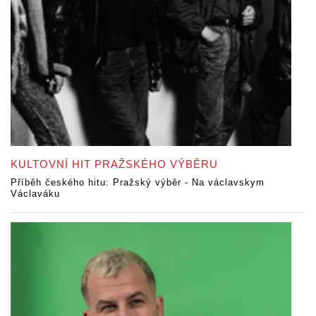
KULTOVNÍ HIT PRAŽSKÉHO VÝBĚRU
Příběh českého hitu: Pražský výběr - Na václavskym
Václaváku