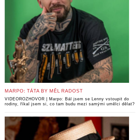
MARPO: TÁTA BY MĚL RADOST
VIDEOROZHOVOR | Marpo: Bál jsem se Lenny vstoupit do
rodiny, říkal jsem si, co tam budu mezi samými umělci dělat?