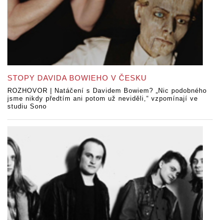
STOPY DAVIDA BOWIEHO V ČESKU
ROZHOVOR | Natáčení s Davidem Bowiem? „Nic podobného
jsme nikdy předtím ani potom už neviděli,“ vzpomínají ve
studiu Sono