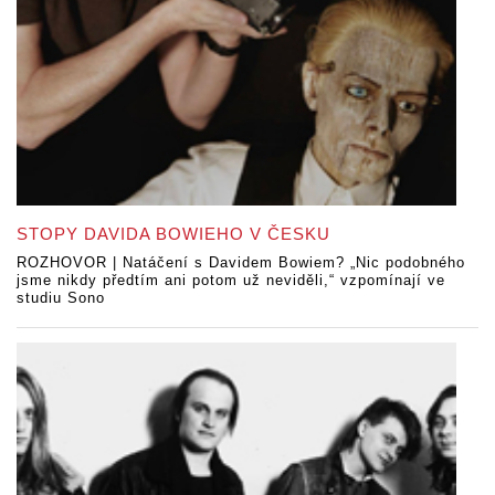
STOPY DAVIDA BOWIEHO V ČESKU
ROZHOVOR | Natáčení s Davidem Bowiem? „Nic podobného
jsme nikdy předtím ani potom už neviděli,“ vzpomínají ve
studiu Sono