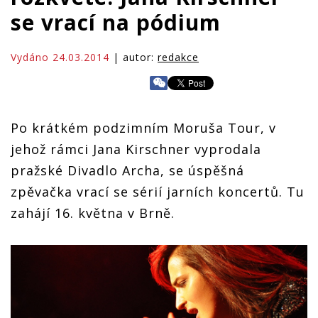
se vrací na pódium
Vydáno 24.03.2014
| autor:
redakce
Po krátkém podzimním Moruša Tour, v
jehož rámci Jana Kirschner vyprodala
pražské Divadlo Archa, se úspěšná
zpěvačka vrací se sérií jarních koncertů. Tu
zahájí 16. května v Brně.