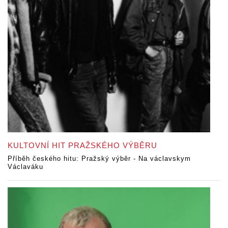
KULTOVNÍ HIT PRAŽSKÉHO VÝBĚRU
Příběh českého hitu: Pražský výběr - Na václavskym
Václaváku