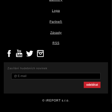
Loga
Partneři
Zásady
RSS
Zasílání hudebních novinek
© iREPORT s.r.o.