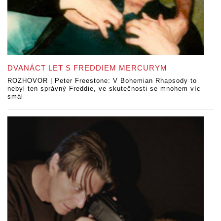
DVANÁCT LET S FREDDIEM MERCURYM
ROZHOVOR | Peter Freestone: V Bohemian Rhapsody to
nebyl ten správný Freddie, ve skutečnosti se mnohem víc
smál