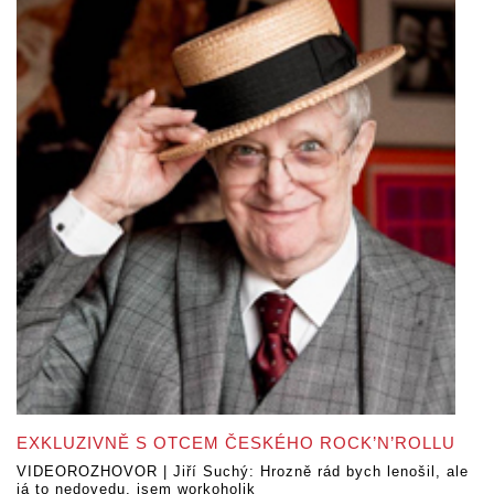
EXKLUZIVNĚ S OTCEM ČESKÉHO ROCK’N’ROLLU
VIDEOROZHOVOR | Jiří Suchý: Hrozně rád bych lenošil, ale
já to nedovedu, jsem workoholik