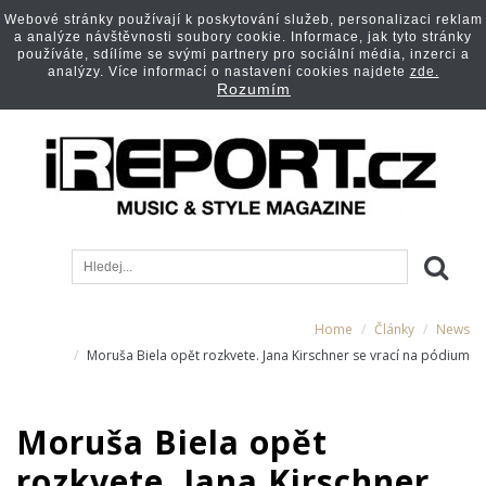
Webové stránky používají k poskytování služeb, personalizaci reklam
a analýze návštěvnosti soubory cookie. Informace, jak tyto stránky
používáte, sdílíme se svými partnery pro sociální média, inzerci a
analýzy. Více informací o nastavení cookies najdete
zde.
Rozumím
Home
Články
News
Moruša Biela opět rozkvete. Jana Kirschner se vrací na pódium
Moruša Biela opět
rozkvete. Jana Kirschner