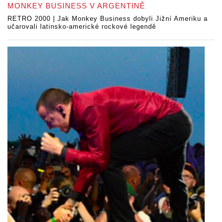
MONKEY BUSINESS V ARGENTINĚ
RETRO 2000 | Jak Monkey Business dobyli Jižní Ameriku a
učarovali latinsko-americké rockové legendě