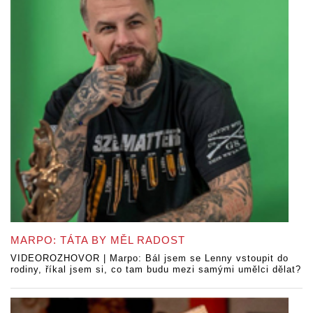
MARPO: TÁTA BY MĚL RADOST
VIDEOROZHOVOR | Marpo: Bál jsem se Lenny vstoupit do
rodiny, říkal jsem si, co tam budu mezi samými umělci dělat?