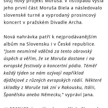
svůj nový projekt Moruša. V listopadu vyšla
jeho první část Moruša Biela a následovalo
slovenské turné a vyprodaný prosincový
koncert v pražském Divadle Archa.
Nová nahrávka patří k nejprodávanějším
albům na Slovensku i v České republice.
"Jsem nesmírně vděčná za tento obrovský
úspěch a věřím, že se Moruša dostane i na
evropské festivaly a koncertní pódia. Téměř
každý týden se nám ozývají například
dýdžejové z různých evropských rádií. Některé
skladby z Moruše tak zní v Rakousku, Itálii,
Španělsku anebo Německu,"
vypráví Jana
.