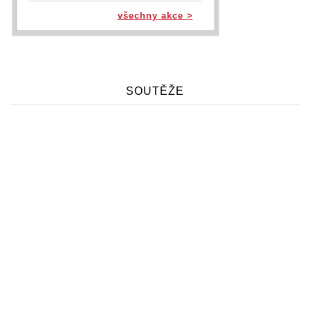
všechny akce >
SOUTĚŽE