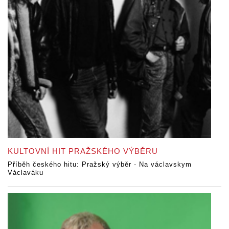
KULTOVNÍ HIT PRAŽSKÉHO VÝBĚRU
Příběh českého hitu: Pražský výběr - Na václavskym
Václaváku