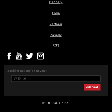
Bannery
Loga
Partneři
Zásady
RSS
Zasílání hudebních novinek
© iREPORT s.r.o.