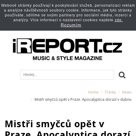
Webové stránky používají k poskytování služeb, personalizaci reklam
a analýze návštěvnosti soubory cookie. Informace, jak tyto stránky
používáte, sdílíme se svými partnery pro sociální média, inzerci a
analýzy. Více informací o nastavení cookies najdete
zde.
Rozumím
Home
Články
News
Mistři smyčců opět v Praze. Apocalyptica dorazí v dubnu
Mistři smyčců opět v
Praze. Apocalyptica dorazí