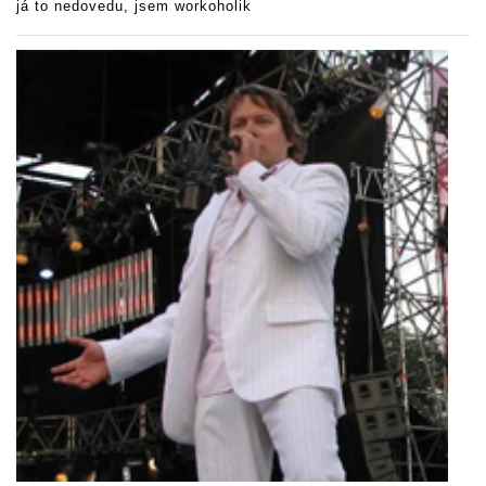
já to nedovedu, jsem workoholik