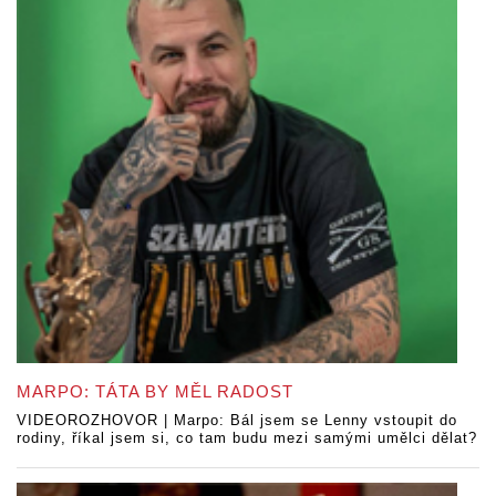
MARPO: TÁTA BY MĚL RADOST
VIDEOROZHOVOR | Marpo: Bál jsem se Lenny vstoupit do
rodiny, říkal jsem si, co tam budu mezi samými umělci dělat?