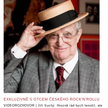
EXKLUZIVNĚ S OTCEM ČESKÉHO ROCK’N’ROLLU
VIDEOROZHOVOR | Jiří Suchý: Hrozně rád bych lenošil, ale