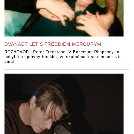
DVANÁCT LET S FREDDIEM MERCURYM
ROZHOVOR | Peter Freestone: V Bohemian Rhapsody to
nebyl ten správný Freddie, ve skutečnosti se mnohem víc
smál