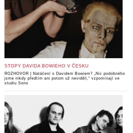
STOPY DAVIDA BOWIEHO V ČESKU
ROZHOVOR | Natáčení s Davidem Bowiem? „Nic podobného
jsme nikdy předtím ani potom už neviděli,“ vzpomínají ve
studiu Sono