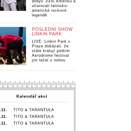
dobyli Jižní Ameriku a
učarovali latinsko-
americké rockové
legendě
POSLEDNÍ SHOW
LINKIN PARK
LIVE: Linkin Park v
Praze dokázali, že
stále kralují pódiím.
Aerodrome festival
jim ležel u nohou
Kalendář akcí
.11.
TITO & TARANTULA
.11.
TITO & TARANTULA
.11.
TITO & TARANTULA