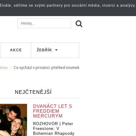
váte, sdílíme se svými partnery pro sociální média, inzerci a analýzy.
AKCE
ŽEBŘÍK
News
Co vychází v prosinci: přehled novinek
NEJČTENĚJŠÍ
DVANÁCT LET S
FREDDIEM
MERCURYM
ROZHOVOR | Peter
Freestone: V
Bohemian Rhapsody