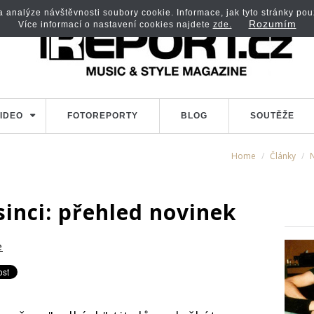
analýze návštěvnosti soubory cookie. Informace, jak tyto stránky použí
Rozumím
Více informací o nastavení cookies najdete
zde.
IDEO
FOTOREPORTY
BLOG
SOUTĚŽE
Home
Články
sinci: přehled novinek
e