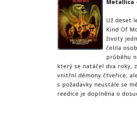
Metallica
Už deset l
Kind Of Mo
životy jed
čelila oso
průběhu n
který se natáčel dva roky, 
vnitřní démony čtveřice, al
s požadavky neustále se m
reedice je doplněna o dosu