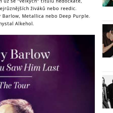
už se "velkých" titulů nedočkáte,
ejrůznějších živáků nebo reedic.
 Barlow, Metallica nebo Deep Purple.
ystal Alkehol.