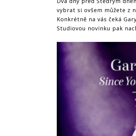
Dva dny před Štědrým dnem 
vybrat si ovšem můžete z n
Konkrétně na vás čeká Gary
Studiovou novinku pak nach