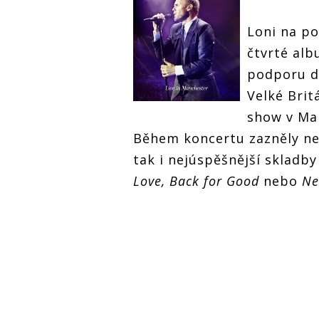
Loni na po
čtvrté alb
podporu de
Velké Brit
show v Ma
Během koncertu zazněly nejv
tak i nejúspěšnější skladb
Love, Back for Good
nebo
Nev