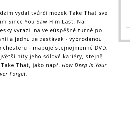
dzim vydal tvůrčí mozek Take That své
um Since You Saw Him Last. Na
sky vyrazil na veleúspěšné turné po
ánii a jednu ze zastávek - vyprodanou
nchesteru - mapuje stejnojmenné DVD.
ětší hity jeho sólové kariéry, stejně
y Take That, jako např.
How Deep Is Your
er Forget.