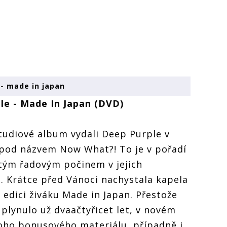
 - made in japan
le - Made In Japan (DVD)
tudiové album vydali Deep Purple v
 pod názvem Now What?! To je v pořadí
tým řadovým počinem v jejich
i. Krátce před Vánoci nachystala kapela
 edici živáku Made in Japan. Přestože
uplynulo už dvaačtyřicet let, v novém
oho bonusového materiálu, případně i