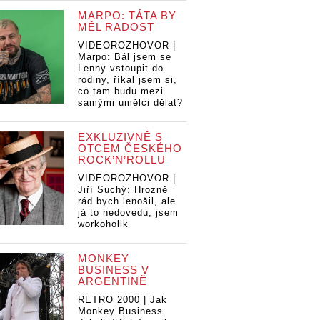
MARPO: TÁTA BY
MĚL RADOST
VIDEOROZHOVOR |
Marpo: Bál jsem se
Lenny vstoupit do
rodiny, říkal jsem si,
co tam budu mezi
samými umělci dělat?
EXKLUZIVNĚ S
OTCEM ČESKÉHO
ROCK’N’ROLLU
VIDEOROZHOVOR |
Jiří Suchý: Hrozně
rád bych lenošil, ale
já to nedovedu, jsem
workoholik
MONKEY
BUSINESS V
ARGENTINĚ
RETRO 2000 | Jak
Monkey Business