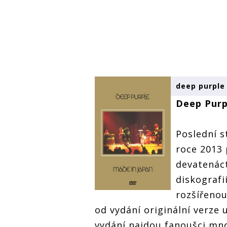
deep purple
Deep Purp
Poslední s
roce 2013
devatenác
diskografi
rozšířenou
od vydání originální verze 
vydání najdou fanoušci mn