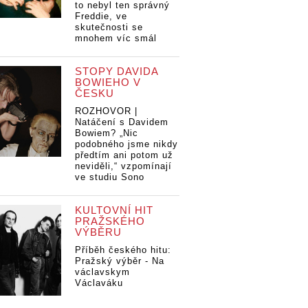
to nebyl ten správný
Freddie, ve
skutečnosti se
mnohem víc smál
STOPY DAVIDA
BOWIEHO V
ČESKU
ROZHOVOR |
Natáčení s Davidem
Bowiem? „Nic
podobného jsme nikdy
předtím ani potom už
neviděli,“ vzpomínají
ve studiu Sono
KULTOVNÍ HIT
PRAŽSKÉHO
VÝBĚRU
Příběh českého hitu:
Pražský výběr - Na
václavskym
Václaváku