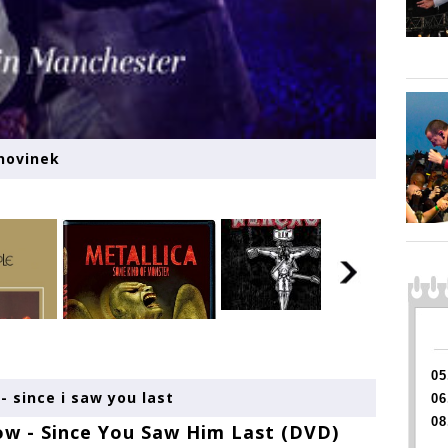
 novinek
05
- since i saw you last
06
08
ow - Since You Saw Him Last (DVD)