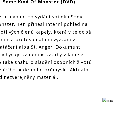
 - Some Kind Of Monster (DVD)
et uplynulo od vydání snímku Some
nster. Ten přinesl interní pohled na
notlivých členů kapely, která v té době
bním a profesionálním výzvám v
atáčení alba St. Anger. Dokument,
zachycuje vzájemné vztahy v kapele,
e také snahu o sladění osobních životů
ěnícího hudebního průmyslu. Aktuální
d nezveřejněný materiál.