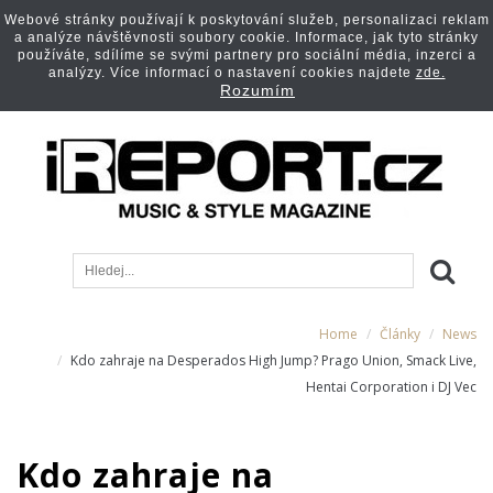
Webové stránky používají k poskytování služeb, personalizaci reklam
a analýze návštěvnosti soubory cookie. Informace, jak tyto stránky
používáte, sdílíme se svými partnery pro sociální média, inzerci a
analýzy. Více informací o nastavení cookies najdete
zde.
Rozumím
Home
Články
News
Kdo zahraje na Desperados High Jump? Prago Union, Smack Live,
Hentai Corporation i DJ Vec
Kdo zahraje na