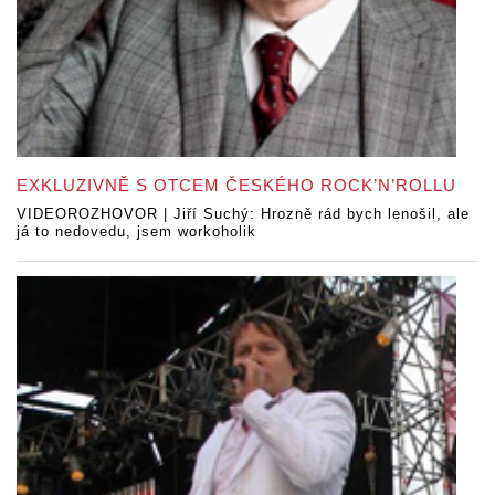
EXKLUZIVNĚ S OTCEM ČESKÉHO ROCK’N’ROLLU
VIDEOROZHOVOR | Jiří Suchý: Hrozně rád bych lenošil, ale
já to nedovedu, jsem workoholik