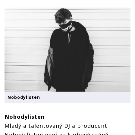
Nobodylisten
Nobodylisten
Mladý a talentovaný DJ a producent
Nobodylisten není na klubové scéně