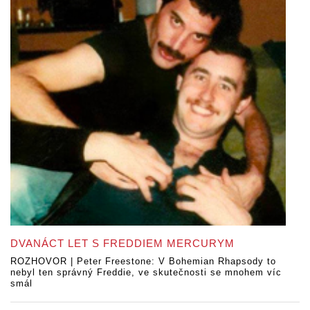
DVANÁCT LET S FREDDIEM MERCURYM
ROZHOVOR | Peter Freestone: V Bohemian Rhapsody to
nebyl ten správný Freddie, ve skutečnosti se mnohem víc
smál