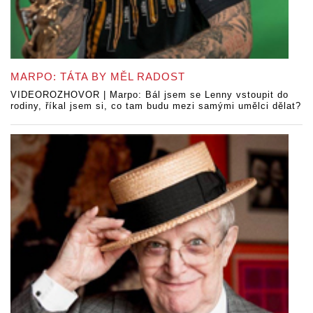
MARPO: TÁTA BY MĚL RADOST
VIDEOROZHOVOR | Marpo: Bál jsem se Lenny vstoupit do
rodiny, říkal jsem si, co tam budu mezi samými umělci dělat?