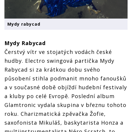
Mydy rabycad
Mydy Rabycad
Čerstvý vítr ve stojatých vodách české
hudby. Electro swingová partička Mydy
Rabycad si za krátkou dobu svého
působení stihla podmanit mnoho fanoušků
a v současné době objíždí hudební festivaly
a kluby po celé Evropě. Poslední album
Glamtronic vydala skupina v březnu tohoto
roku. Charizmatická zpěvačka Žofie,
saxofonista Mikuláš, baskytarista Honza a
multiinstrumentalista Néro Scratch, to