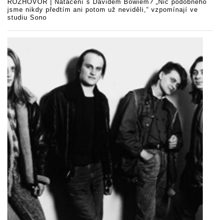
ROZHOVOR | Natáčení s Davidem Bowiem? „Nic podobného
jsme nikdy předtím ani potom už neviděli,“ vzpomínají ve
studiu Sono