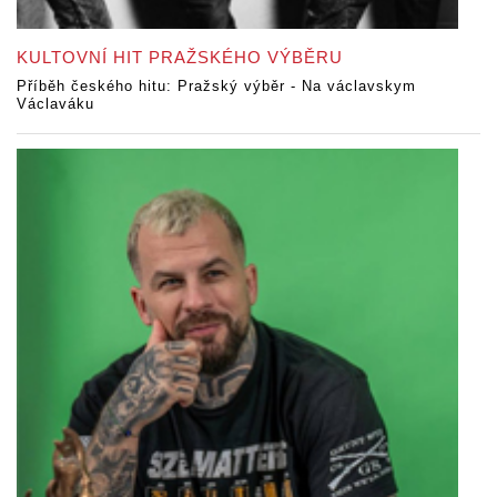
KULTOVNÍ HIT PRAŽSKÉHO VÝBĚRU
Příběh českého hitu: Pražský výběr - Na václavskym
Václaváku