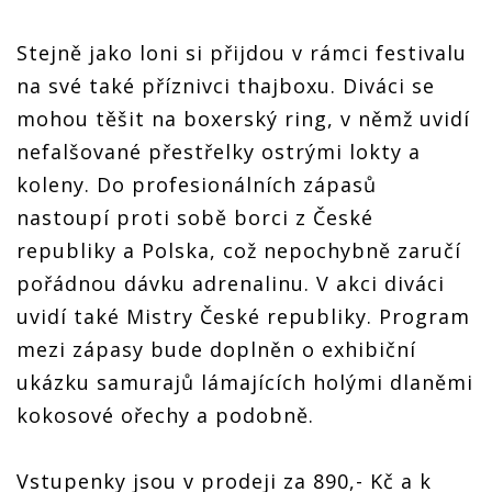
Stejně jako loni si přijdou v rámci festivalu
na své také příznivci thajboxu. Diváci se
mohou těšit na boxerský ring, v němž uvidí
nefalšované přestřelky ostrými lokty a
koleny. Do profesionálních zápasů
nastoupí proti sobě borci z České
republiky a Polska, což nepochybně zaručí
pořádnou dávku adrenalinu. V akci diváci
uvidí také Mistry České republiky. Program
mezi zápasy bude doplněn o exhibiční
ukázku samurajů lámajících holými dlaněmi
kokosové ořechy a podobně.
Vstupenky jsou v prodeji za 890,- Kč a k