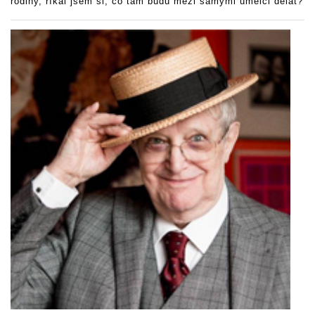
rodiny, říkal jsem si, co tam budu mezi samými umělci dělat?