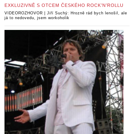
EXKLUZIVNĚ S OTCEM ČESKÉHO ROCK’N’ROLLU
VIDEOROZHOVOR | Jiří Suchý: Hrozně rád bych lenošil, ale
já to nedovedu, jsem workoholik