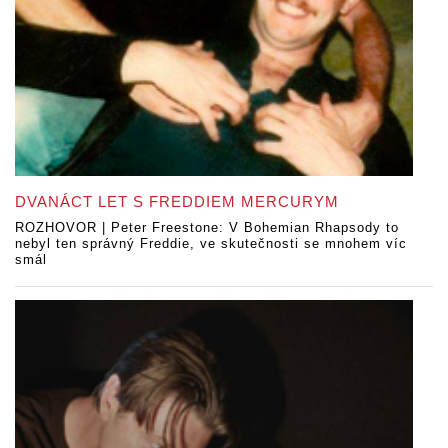
DVANÁCT LET S FREDDIEM MERCURYM
ROZHOVOR | Peter Freestone: V Bohemian Rhapsody to
nebyl ten správný Freddie, ve skutečnosti se mnohem víc
smál