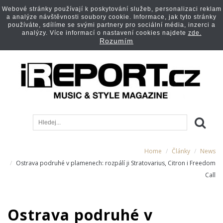
Webové stránky používají k poskytování služeb, personalizaci reklam
a analýze návštěvnosti soubory cookie. Informace, jak tyto stránky
používáte, sdílíme se svými partnery pro sociální média, inzerci a
analýzy. Více informací o nastavení cookies najdete
zde.
Rozumím
Home
Články
News
Ostrava podruhé v plamenech: rozpálí ji Stratovarius, Citron i Freedom
Call
Ostrava podruhé v