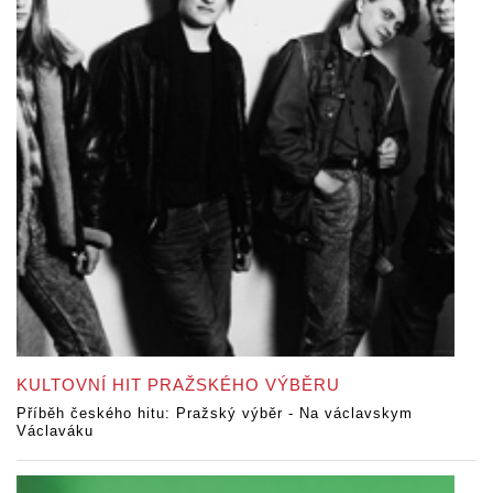
KULTOVNÍ HIT PRAŽSKÉHO VÝBĚRU
Příběh českého hitu: Pražský výběr - Na václavskym
Václaváku