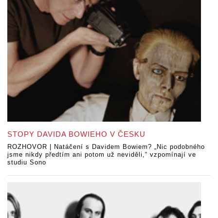
STOPY DAVIDA BOWIEHO V ČESKU
ROZHOVOR | Natáčení s Davidem Bowiem? „Nic podobného
jsme nikdy předtím ani potom už neviděli,“ vzpomínají ve
studiu Sono