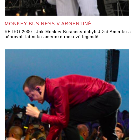
MONKEY BUSINESS V ARGENTINĚ
RETRO 2000 | Jak Monkey Business dobyli Jižní Ameriku a
učarovali latinsko-americké rockové legendě