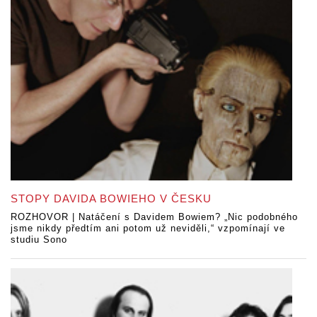
STOPY DAVIDA BOWIEHO V ČESKU
ROZHOVOR | Natáčení s Davidem Bowiem? „Nic podobného
jsme nikdy předtím ani potom už neviděli,“ vzpomínají ve
studiu Sono