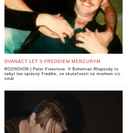
DVANÁCT LET S FREDDIEM MERCURYM
ROZHOVOR | Peter Freestone: V Bohemian Rhapsody to
nebyl ten správný Freddie, ve skutečnosti se mnohem víc
smál