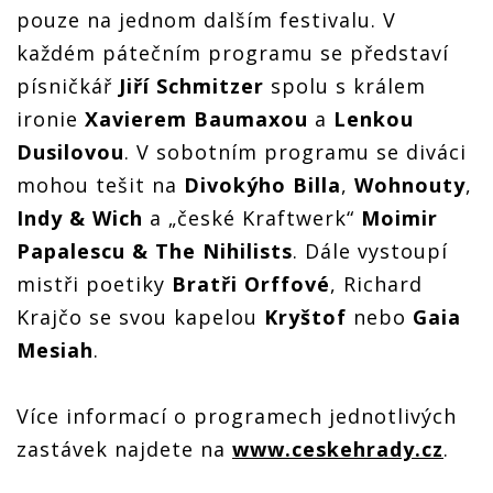
pouze na jednom dalším festivalu. V
každém pátečním programu se představí
písničkář
Jiří Schmitzer
spolu s králem
ironie
Xavierem Baumaxou
a
Lenkou
Dusilovou
. V sobotním programu se diváci
mohou tešit na
Divokýho Billa
,
Wohnouty
,
Indy & Wich
a „české Kraftwerk“
Moimir
Papalescu & The Nihilists
. Dále vystoupí
mistři poetiky
Bratři Orffové
, Richard
Krajčo se svou kapelou
Kryštof
nebo
Gaia
Mesiah
.
Více informací o programech jednotlivých
zastávek najdete na
www.ceskehrady.cz
.