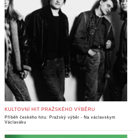
KULTOVNÍ HIT PRAŽSKÉHO VÝBĚRU
Příběh českého hitu: Pražský výběr - Na václavskym
Václaváku