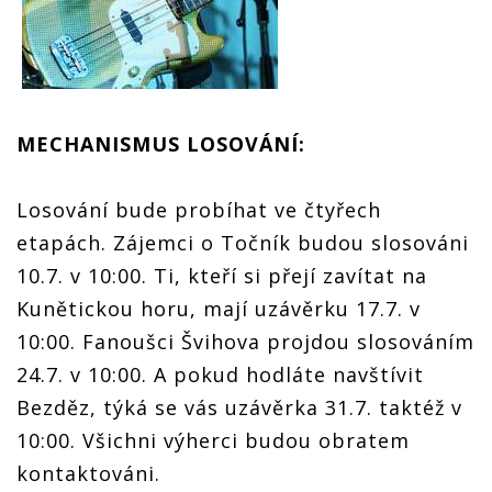
MECHANISMUS LOSOVÁNÍ:
Losování bude probíhat ve čtyřech
etapách. Zájemci o Točník budou slosováni
10.7. v 10:00. Ti, kteří si přejí zavítat na
Kunětickou horu, mají uzávěrku 17.7. v
10:00. Fanoušci Švihova projdou slosováním
24.7. v 10:00. A pokud hodláte navštívit
Bezděz, týká se vás uzávěrka 31.7. taktéž v
10:00. Všichni výherci budou obratem
kontaktováni.