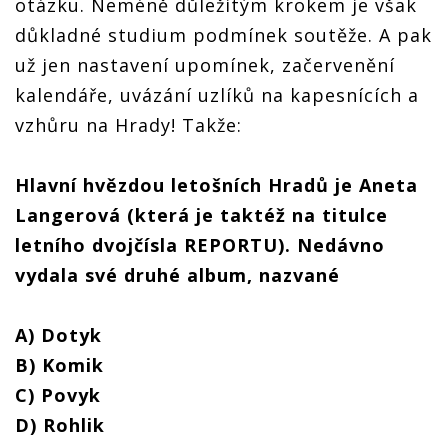
otázku. Neméně důležitým krokem je však
důkladné studium podmínek soutěže. A pak
už jen nastavení upomínek, začervenění
kalendáře, uvázání uzlíků na kapesnících a
vzhůru na Hrady! Takže:
Hlavní hvězdou letošních Hradů je Aneta
Langerová (která je taktéž na titulce
letního dvojčísla REPORTU). Nedávno
vydala své druhé album, nazvané
A) Dotyk
B) Komik
C) Povyk
D) Rohlik