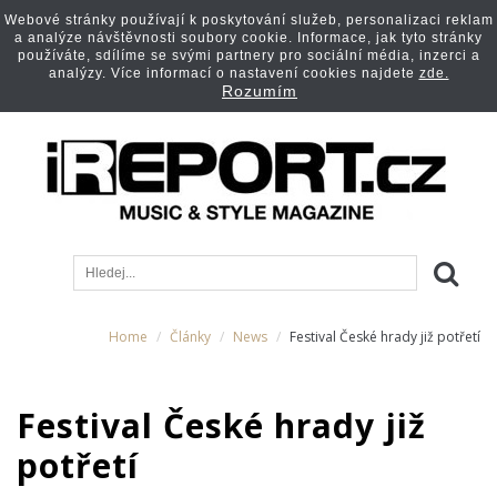
Webové stránky používají k poskytování služeb, personalizaci reklam
a analýze návštěvnosti soubory cookie. Informace, jak tyto stránky
používáte, sdílíme se svými partnery pro sociální média, inzerci a
analýzy. Více informací o nastavení cookies najdete
zde.
Rozumím
Home
Články
News
Festival České hrady již potřetí
Festival České hrady již
potřetí