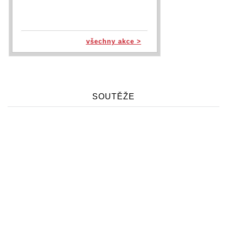
všechny akce >
SOUTĚŽE