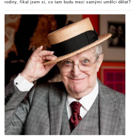
rodiny, říkal jsem si, co tam budu mezi samými umělci dělat?