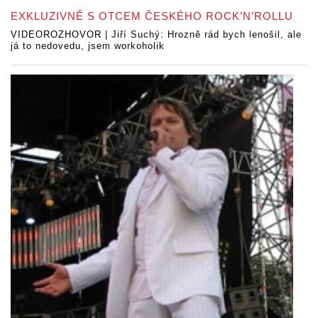
EXKLUZIVNĚ S OTCEM ČESKÉHO ROCK’N’ROLLU
VIDEOROZHOVOR | Jiří Suchý: Hrozně rád bych lenošil, ale
já to nedovedu, jsem workoholik