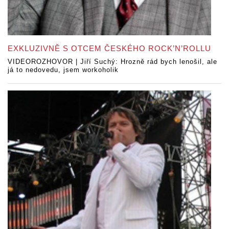
EXKLUZIVNĚ S OTCEM ČESKÉHO ROCK’N’ROLLU
VIDEOROZHOVOR | Jiří Suchý: Hrozně rád bych lenošil, ale
já to nedovedu, jsem workoholik