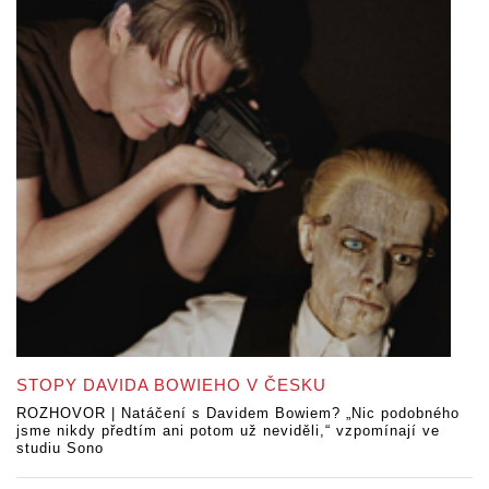
STOPY DAVIDA BOWIEHO V ČESKU
ROZHOVOR | Natáčení s Davidem Bowiem? „Nic podobného
jsme nikdy předtím ani potom už neviděli,“ vzpomínají ve
studiu Sono