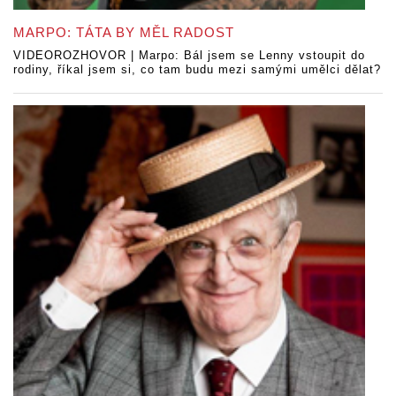
MARPO: TÁTA BY MĚL RADOST
VIDEOROZHOVOR | Marpo: Bál jsem se Lenny vstoupit do
rodiny, říkal jsem si, co tam budu mezi samými umělci dělat?