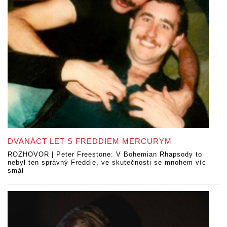
DVANÁCT LET S FREDDIEM MERCURYM
ROZHOVOR | Peter Freestone: V Bohemian Rhapsody to
nebyl ten správný Freddie, ve skutečnosti se mnohem víc
smál