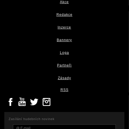
Akce
Redakce
Inzerce
Bannery
Loga
Partneři
Zásady
RSS
Zasílání hudebních novinek