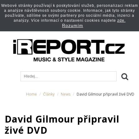
Webové stránky používají k poskytování služeb, personalizaci reklam
a analýze návštěvnosti soubory cookie. Informace, jak tyto stránky
používáte, sdílíme se svými partnery pro sociální média, inzerci a
analýzy. Více informací o nastavení cookies najdete
zde.
Rozumím
Home
Články
News
David Gilmour připravil živé DVD
David Gilmour připravil
živé DVD