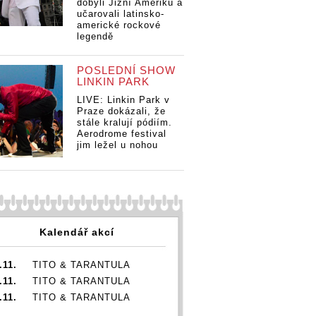
dobyli Jižní Ameriku a
učarovali latinsko-
americké rockové
legendě
POSLEDNÍ SHOW
LINKIN PARK
LIVE: Linkin Park v
Praze dokázali, že
stále kralují pódiím.
Aerodrome festival
jim ležel u nohou
Kalendář akcí
.11.
TITO & TARANTULA
.11.
TITO & TARANTULA
.11.
TITO & TARANTULA