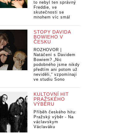
to nebyl ten správný
Freddie, ve
skutečnosti se
mnohem víc smál
STOPY DAVIDA
BOWIEHO V
ČESKU
ROZHOVOR |
Natáčení s Davidem
Bowiem? „Nic
podobného jsme nikdy
předtím ani potom už
neviděli,“ vzpomínají
ve studiu Sono
KULTOVNÍ HIT
PRAŽSKÉHO
VÝBĚRU
Příběh českého hitu:
Pražský výběr - Na
václavskym
Václaváku