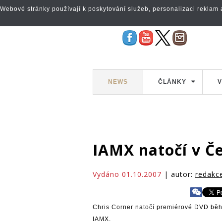
Webové stránky používají k poskytování služeb, personalizaci reklam a 
NEWS
ČLÁNKY
V
IAMX natočí v Č
Vydáno 01.10.2007
| autor:
redakc
Chris Corner natočí premiérové DVD běh
IAMX.