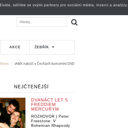
váte, sdílíme se svými partnery pro sociální média, inzerci a analýzy.
AKCE
ŽEBŘÍK
News
IAMX natočí v Čechách koncertní DVD
NEJČTENĚJŠÍ
DVANÁCT LET S
FREDDIEM
MERCURYM
ROZHOVOR | Peter
Freestone: V
Bohemian Rhapsody