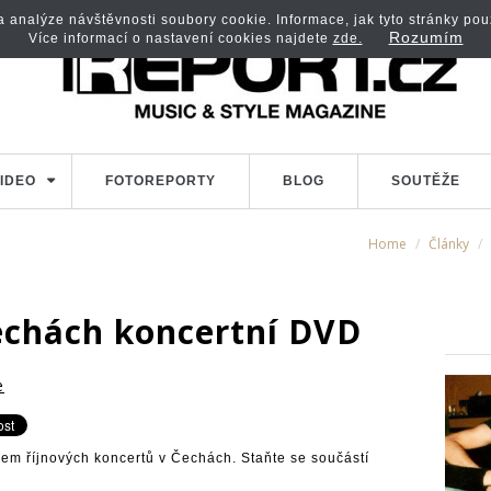
analýze návštěvnosti soubory cookie. Informace, jak tyto stránky použí
Rozumím
Více informací o nastavení cookies najdete
zde.
IDEO
FOTOREPORTY
BLOG
SOUTĚŽE
Home
Články
echách koncertní DVD
e
em říjnových koncertů v Čechách. Staňte se součástí