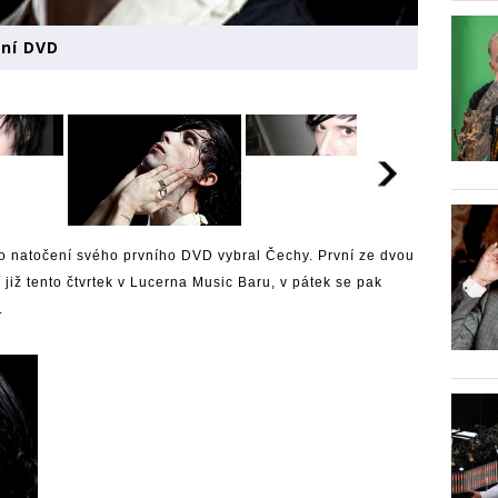
tní DVD
 pro natočení svého prvního DVD vybral Čechy. První ze dvou
í již tento čtvrtek v Lucerna Music Baru, v pátek se pak
.