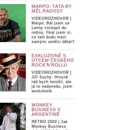
MARPO: TÁTA BY
MĚL RADOST
VIDEOROZHOVOR |
Marpo: Bál jsem se
Lenny vstoupit do
rodiny, říkal jsem si,
co tam budu mezi
samými umělci dělat?
EXKLUZIVNĚ S
OTCEM ČESKÉHO
ROCK’N’ROLLU
VIDEOROZHOVOR |
Jiří Suchý: Hrozně
rád bych lenošil, ale
já to nedovedu, jsem
workoholik
MONKEY
BUSINESS V
ARGENTINĚ
RETRO 2000 | Jak
Monkey Business