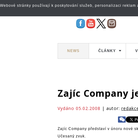
Webové stránky používají k poskytování služeb, personalizaci reklam a 
NEWS
ČLÁNKY
V
Zajíc Company j
Vydáno 05.02.2008
| autor:
redakc
Zajíc Company představí v únoru nové sk
Učesaný zvuk.