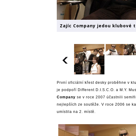
Zajíc Company jedou klubové 
První oficiální křest desky proběhne v k
je podpoří Different D.I.S.C.O. a M.Y. Mus
Company
se v roce 2007 účastnili semif
nejlepších ze soutěže. V roce 2006 se k
umístila na 2. místě.