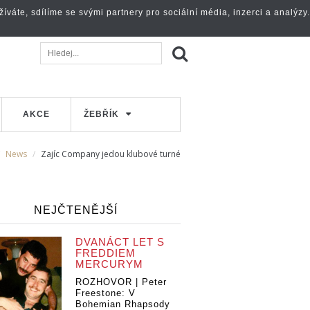
váte, sdílíme se svými partnery pro sociální média, inzerci a analýzy.
AKCE
ŽEBŘÍK
News
Zajíc Company jedou klubové turné
NEJČTENĚJŠÍ
DVANÁCT LET S
FREDDIEM
MERCURYM
ROZHOVOR | Peter
Freestone: V
Bohemian Rhapsody