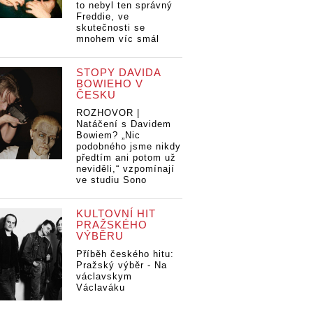
to nebyl ten správný
Freddie, ve
skutečnosti se
mnohem víc smál
STOPY DAVIDA
BOWIEHO V
ČESKU
ROZHOVOR |
Natáčení s Davidem
Bowiem? „Nic
podobného jsme nikdy
předtím ani potom už
neviděli,“ vzpomínají
ve studiu Sono
KULTOVNÍ HIT
PRAŽSKÉHO
VÝBĚRU
Příběh českého hitu:
Pražský výběr - Na
václavskym
Václaváku