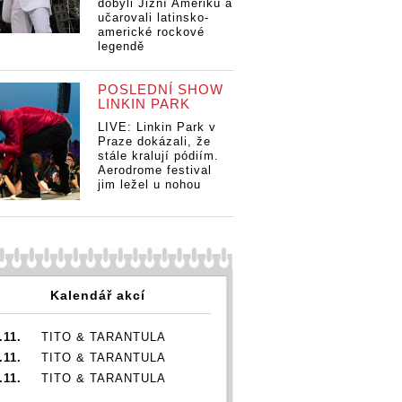
dobyli Jižní Ameriku a
učarovali latinsko-
americké rockové
legendě
POSLEDNÍ SHOW
LINKIN PARK
LIVE: Linkin Park v
Praze dokázali, že
stále kralují pódiím.
Aerodrome festival
jim ležel u nohou
Kalendář akcí
.11.
TITO & TARANTULA
.11.
TITO & TARANTULA
.11.
TITO & TARANTULA