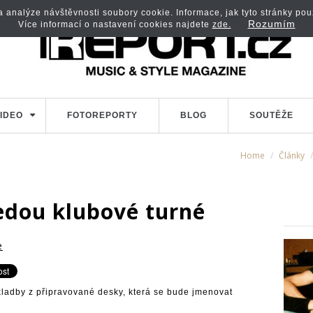
analýze návštěvnosti soubory cookie. Informace, jak tyto stránky použí
Rozumím
Více informací o nastavení cookies najdete
zde.
IDEO
FOTOREPORTY
BLOG
SOUTĚŽE
Home
Články
edou klubové turné
e
ladby z připravované desky, která se bude jmenovat