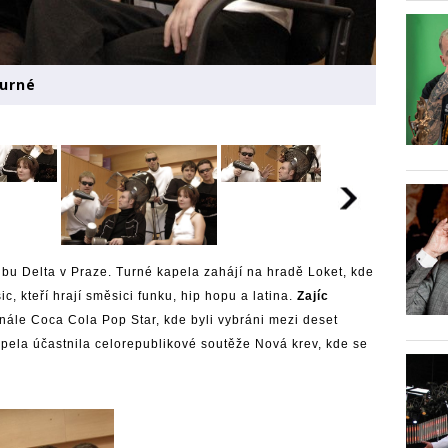
turné
lubu Delta v Praze. Turné kapela zahájí na hradě Loket, kde
ic, kteří hrají směsici funku, hip hopu a latina.
Zajíc
inále Coca Cola Pop Star, kde byli vybráni mezi deset
apela účastnila celorepublikové soutěže Nová krev, kde se