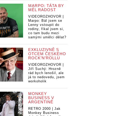
MARPO: TÁTA BY
MĚL RADOST
VIDEOROZHOVOR |
Marpo: Bál jsem se
Lenny vstoupit do
rodiny, říkal jsem si,
co tam budu mezi
samými umělci dělat?
EXKLUZIVNĚ S
OTCEM ČESKÉHO
ROCK’N’ROLLU
VIDEOROZHOVOR |
Jiří Suchý: Hrozně
rád bych lenošil, ale
já to nedovedu, jsem
workoholik
MONKEY
BUSINESS V
ARGENTINĚ
RETRO 2000 | Jak
Monkey Business