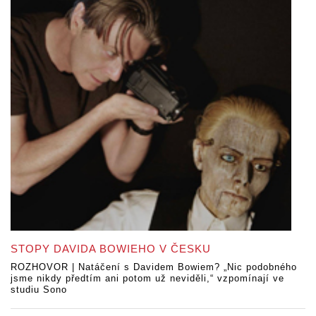
STOPY DAVIDA BOWIEHO V ČESKU
ROZHOVOR | Natáčení s Davidem Bowiem? „Nic podobného
jsme nikdy předtím ani potom už neviděli,“ vzpomínají ve
studiu Sono