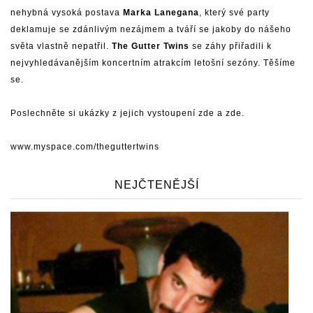
nehybná vysoká postava
Marka Lanegana
, který své party
deklamuje se zdánlivým nezájmem a tváří se jakoby do nášeho
světa vlastně nepatřil.
The Gutter Twins
se záhy přiřadili k
nejvyhledávanějším koncertním atrakcím letošní sezóny. Těšíme
se.
Poslechněte si ukázky z jejich vystoupení
zde
a
zde
.
www.myspace.com/theguttertwins
NEJČTENĚJŠÍ