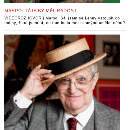
MARPO: TÁTA BY MĚL RADOST
VIDEOROZHOVOR | Marpo: Bál jsem se Lenny vstoupit do
rodiny, říkal jsem si, co tam budu mezi samými umělci dělat?