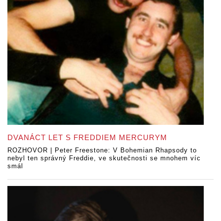
DVANÁCT LET S FREDDIEM MERCURYM
ROZHOVOR | Peter Freestone: V Bohemian Rhapsody to
nebyl ten správný Freddie, ve skutečnosti se mnohem víc
smál