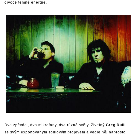
divoce temné energie.
Dva zpěváci, dva mikrofony, dva různé světy. Živelný
Greg Dulli
se svým exponovaným soulovým projevem a vedle něj naprosto