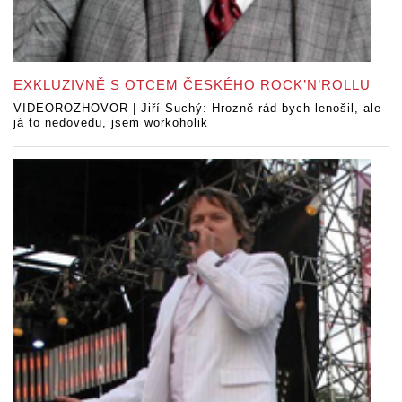
EXKLUZIVNĚ S OTCEM ČESKÉHO ROCK’N’ROLLU
VIDEOROZHOVOR | Jiří Suchý: Hrozně rád bych lenošil, ale
já to nedovedu, jsem workoholik