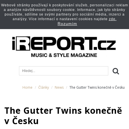
Webové stránky používají k poskytování služeb, personalizaci reklam
a analýze návštěvnosti soubory cookie. Informace, jak tyto stránky
používáte, sdílíme se svými partnery pro sociální média, inzerci a
analýzy. Více informací o nastavení cookies najdete
zde.
Rozumím
Home
Články
News
The Gutter Twins konečně v Česku
The Gutter Twins konečně
v Česku