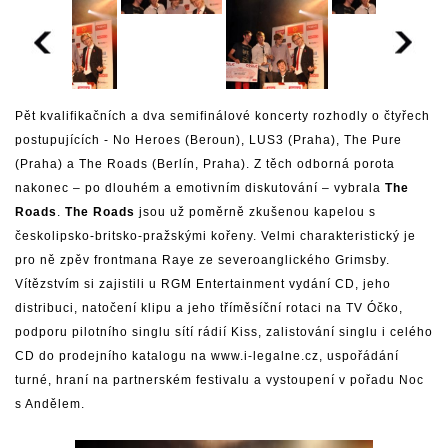
Pět kvalifikačních a dva semifinálové koncerty rozhodly o čtyřech
postupujících - No Heroes (Beroun), LUS3 (Praha), The Pure
(Praha) a The Roads (Berlín, Praha). Z těch odborná porota
nakonec – po dlouhém a emotivním diskutování – vybrala
The
Roads
.
The Roads
jsou už poměrně zkušenou kapelou s
českolipsko-britsko-pražskými kořeny. Velmi charakteristický je
pro ně zpěv frontmana Raye ze severoanglického Grimsby.
Vítězstvím si zajistili u RGM Entertainment vydání CD, jeho
distribuci, natočení klipu a jeho tříměsíční rotaci na TV Óčko,
podporu pilotního singlu sítí rádií Kiss, zalistování singlu i celého
CD do prodejního katalogu na www.i-legalne.cz, uspořádání
turné, hraní na partnerském festivalu a vystoupení v pořadu Noc
s Andělem.