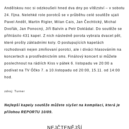
Andělskou noc si odzkoušeli hned dva dny po vítězství – v sobotu
24. října. Nelehké role porotců se v průběhu celé soutěže ujali
Pavel Anděl, Martin Rigler, Milan Cais, Jan Čechtický, Michal
Dvořák, Jan Ponocný, Jiří Balvín a Petr Dokládal. Do soutěže se
přihlásilo 431 kapel. Z nich následně porota vybrala dvacet pět,
které prošly základními koly. O postupujících kapelách
rozhodovali nejen zmiňovaní porotci, ale i diváci hlasováním na
koncertech a prostřednictvím sms. Finálový koncert si můžete
poslechnout na rádiích Kiss v pátek 6. listopadu ve 20:00 a
podívat na TV Óčko 7. a 10.listopadu od 20:00, 15.11. od 14:00
hod.
zdroj: Turner
Nejlepší kapely soutěže můžete slyšet na kompilaci, která je
přílohou REPORTU 10/09.
NEJČTENĚJŠÍ