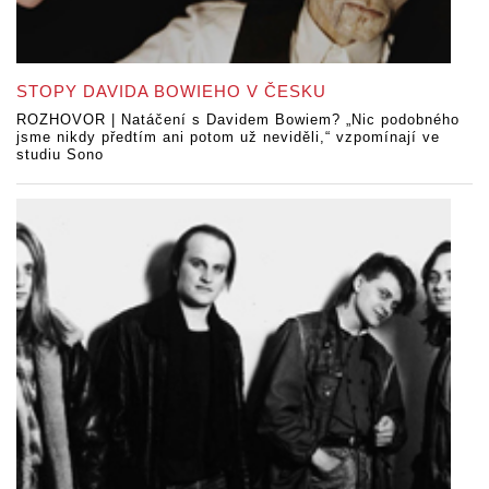
STOPY DAVIDA BOWIEHO V ČESKU
ROZHOVOR | Natáčení s Davidem Bowiem? „Nic podobného
jsme nikdy předtím ani potom už neviděli,“ vzpomínají ve
studiu Sono