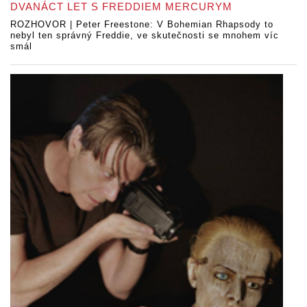
DVANÁCT LET S FREDDIEM MERCURYM
ROZHOVOR | Peter Freestone: V Bohemian Rhapsody to
nebyl ten správný Freddie, ve skutečnosti se mnohem víc
smál