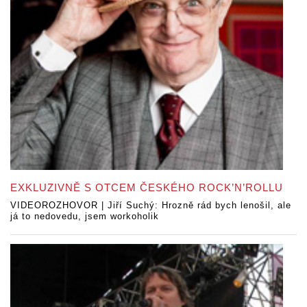
EXKLUZIVNĚ S OTCEM ČESKÉHO ROCK’N’ROLLU
VIDEOROZHOVOR | Jiří Suchý: Hrozně rád bych lenošil, ale
já to nedovedu, jsem workoholik