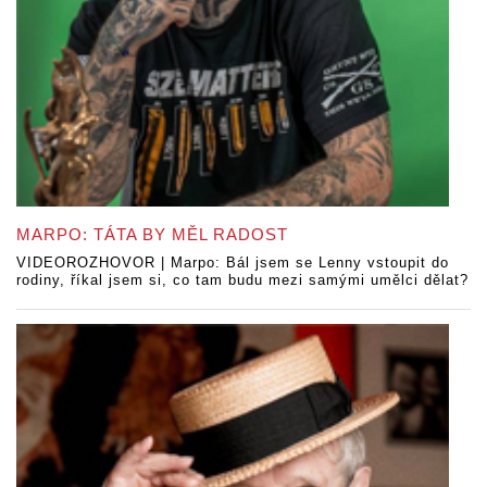
MARPO: TÁTA BY MĚL RADOST
VIDEOROZHOVOR | Marpo: Bál jsem se Lenny vstoupit do
rodiny, říkal jsem si, co tam budu mezi samými umělci dělat?