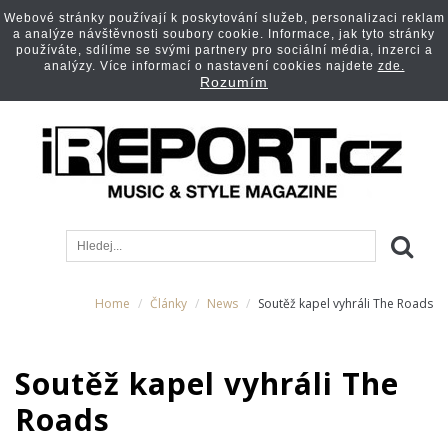
Webové stránky používají k poskytování služeb, personalizaci reklam
a analýze návštěvnosti soubory cookie. Informace, jak tyto stránky
používáte, sdílíme se svými partnery pro sociální média, inzerci a
analýzy. Více informací o nastavení cookies najdete
zde.
Rozumím
Home
Články
News
Soutěž kapel vyhráli The Roads
Soutěž kapel vyhráli The
Roads