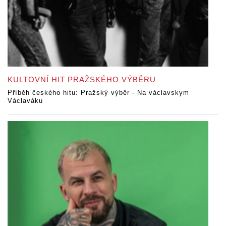
KULTOVNÍ HIT PRAŽSKÉHO VÝBĚRU
Příběh českého hitu: Pražský výběr - Na václavskym
Václaváku