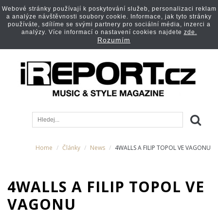
Webové stránky používají k poskytování služeb, personalizaci reklam
a analýze návštěvnosti soubory cookie. Informace, jak tyto stránky
používáte, sdílíme se svými partnery pro sociální média, inzerci a
analýzy. Více informací o nastavení cookies najdete
zde.
Rozumím
Home
Články
News
4WALLS A FILIP TOPOL VE VAGONU
4WALLS A FILIP TOPOL VE
VAGONU