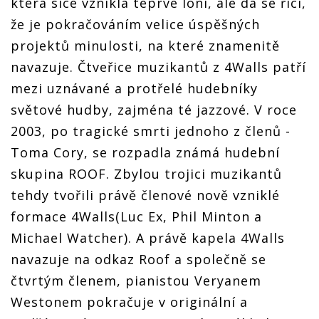
která sice vznikla teprve loni, ale dá se říci,
že je pokračováním velice úspěšných
projektů minulosti, na které znamenitě
navazuje. Čtveřice muzikantů z 4Walls patří
mezi uznávané a protřelé hudebníky
světové hudby, zajména té jazzové. V roce
2003, po tragické smrti jednoho z členů -
Toma Cory, se rozpadla známá hudební
skupina ROOF. Zbylou trojici muzikantů
tehdy tvořili právě členové nově vzniklé
formace 4Walls(Luc Ex, Phil Minton a
Michael Watcher). A právě kapela 4Walls
navazuje na odkaz Roof a společně se
čtvrtým členem, pianistou Veryanem
Westonem pokračuje v originální a