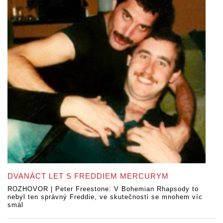
DVANÁCT LET S FREDDIEM MERCURYM
ROZHOVOR | Peter Freestone: V Bohemian Rhapsody to
nebyl ten správný Freddie, ve skutečnosti se mnohem víc
smál