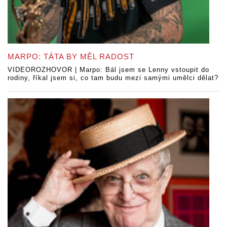
MARPO: TÁTA BY MĚL RADOST
VIDEOROZHOVOR | Marpo: Bál jsem se Lenny vstoupit do
rodiny, říkal jsem si, co tam budu mezi samými umělci dělat?