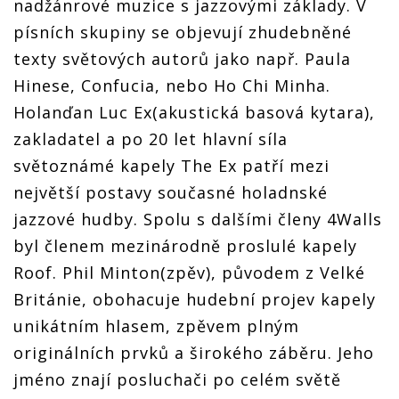
nadžánrové muzice s jazzovými základy. V
písních skupiny se objevují zhudebněné
texty světových autorů jako např. Paula
Hinese, Confucia, nebo Ho Chi Minha.
Holanďan Luc Ex(akustická basová kytara),
zakladatel a po 20 let hlavní síla
světoznámé kapely The Ex patří mezi
největší postavy současné holadnské
jazzové hudby. Spolu s dalšími členy 4Walls
byl členem mezinárodně proslulé kapely
Roof. Phil Minton(zpěv), původem z Velké
Británie, obohacuje hudební projev kapely
unikátním hlasem, zpěvem plným
originálních prvků a širokého záběru. Jeho
jméno znají posluchači po celém světě