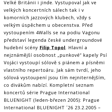
Velké Británii i jinde. Vystupoval jak ve
velkých koncertních sálech tak i v
komorních jazzových klubech, vždy s
velkým úspěchem u obecenstva. Před
vystoupením 4Walls se na podiu Vagonu
představí legenda české undergroundové
hudební scény
Filip Topol
. Hlavní a
nejznámější osobnost „punkové“ kapely Psí
Vojáci vystoupí sólově s piánem a písněmi
vlastního repertoáru. Jak sám tvrdí, jeho
sólová vystoupení jsou tím nejniternějším,
co divákům nabízí. Kompletní seznam
koncertů série Prague International
BLUENIGHT (leden-březen 2005): Prague
International BLUENIGHT ´26 23.2.2005 –