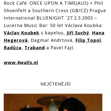
Rock Café: ONCE UPON A TIME(AUS) + Phil
Shoenfelt a Southern Cross (GB/CZ) Prague
International BLUENIGHT ´27 2.3.2005 –
Lucerna Music Bar: 50 let Václava Koubka:
Václav Koubek
s kapelou,
Jiří Suchý
,
Hana
Hegerová
, Dagmar Andrtová,
Filip Topol
,
Radůza
,
Traband
a Pavel Fajt.
www.4walls.nl
NEJČTENĚJŠÍ