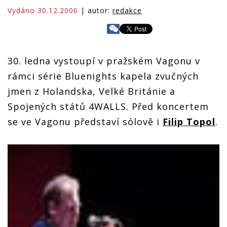
Vydáno 30.12.2006
| autor:
redakce
30. ledna vystoupí v pražském Vagonu v
rámci série Bluenights kapela zvučných
jmen z Holandska, Velké Británie a
Spojených států 4WALLS. Před koncertem
se ve Vagonu představí sólově i
Filip Topol
.