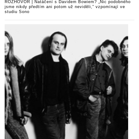
ROZHOVOR | Natáčení s Davidem Bowiem? „Nic podobného
jsme nikdy předtím ani potom už neviděli,“ vzpomínají ve
studiu Sono