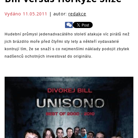
Vydáno 11.05.2011
| autor:
redakce
Hudební průmysl jedenadvacátého století atakuje víc pirátů než
jich brázdilo moře před čtyřmi sty lety a někteří vydavatelé
kontrují tím, že se snaží s co nejmenšími náklady podojit zbytek
nadšenců ochotných investovat do originálu.