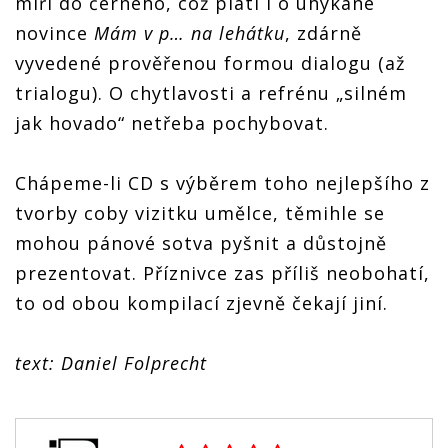
míří do černého, což platí i o uhýkané
novince
Mám v p… na lehátku
, zdárně
vyvedené prověřenou formou dialogu (až
trialogu). O chytlavosti a refrénu „silném
jak hovado“ netřeba pochybovat.
Chápeme-li CD s výběrem toho nejlepšího z
tvorby coby vizitku umělce, těmihle se
mohou pánové sotva pyšnit a důstojně
prezentovat. Příznivce zas příliš neobohatí,
to od obou kompilací zjevně čekají jiní.
text: Daniel Folprecht