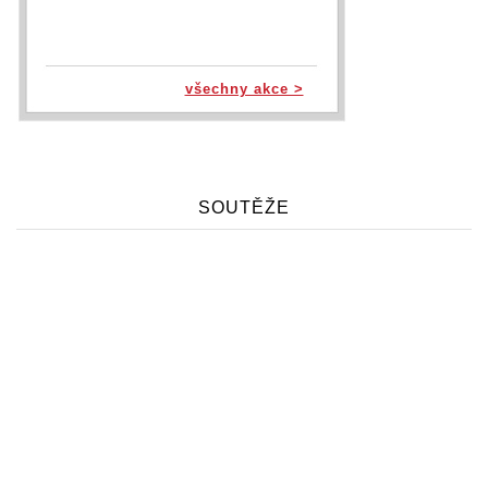
všechny akce >
SOUTĚŽE