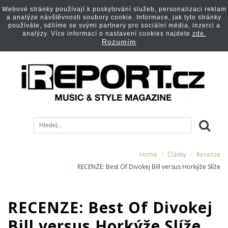
Webové stránky používají k poskytování služeb, personalizaci reklam
a analýze návštěvnosti soubory cookie. Informace, jak tyto stránky
používáte, sdílíme se svými partnery pro sociální média, inzerci a
analýzy. Více informací o nastavení cookies najdete
zde.
Rozumím
Home
Články
Recenze
RECENZE: Best Of Divokej Bill versus Horkýže Slíže
RECENZE: Best Of Divokej
Bill versus Horkýže Slíže