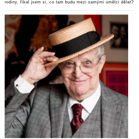
rodiny, říkal jsem si, co tam budu mezi samými umělci dělat?