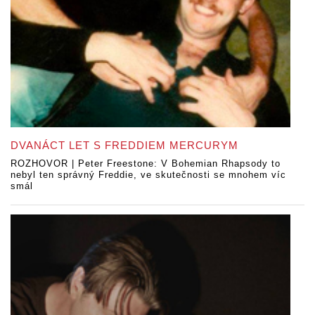
DVANÁCT LET S FREDDIEM MERCURYM
ROZHOVOR | Peter Freestone: V Bohemian Rhapsody to
nebyl ten správný Freddie, ve skutečnosti se mnohem víc
smál