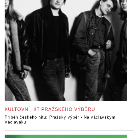
KULTOVNÍ HIT PRAŽSKÉHO VÝBĚRU
Příběh českého hitu: Pražský výběr - Na václavskym
Václaváku