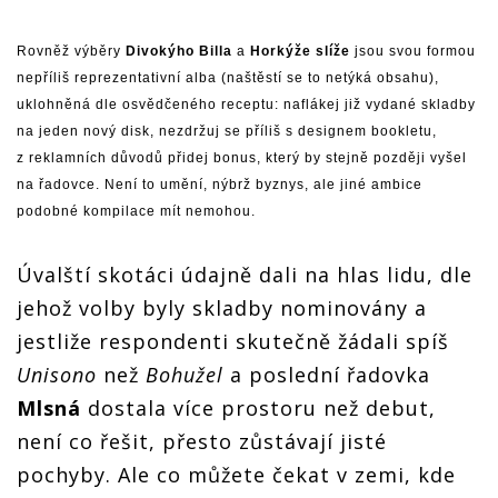
Rovněž výběry
Divokýho Billa
a
Horkýže slíže
jsou svou formou
nepříliš reprezentativní alba (naštěstí se to netýká obsahu),
uklohněná dle osvědčeného receptu: naflákej již vydané skladby
na jeden nový disk, nezdržuj se příliš s designem bookletu,
z reklamních důvodů přidej bonus, který by stejně později vyšel
na řadovce. Není to umění, nýbrž byznys, ale jiné ambice
podobné kompilace mít nemohou.
Úvalští skotáci údajně dali na hlas lidu, dle
jehož volby byly skladby nominovány a
jestliže respondenti skutečně žádali spíš
Unisono
než
Bohužel
a poslední řadovka
Mlsná
dostala více prostoru než debut,
není co řešit, přesto zůstávají jisté
pochyby. Ale co můžete čekat v zemi, kde