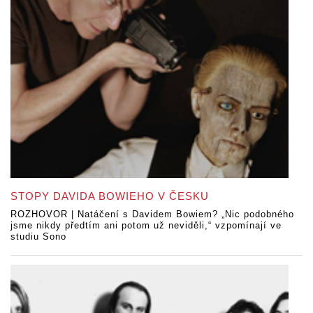
STOPY DAVIDA BOWIEHO V ČESKU
ROZHOVOR | Natáčení s Davidem Bowiem? „Nic podobného
jsme nikdy předtím ani potom už neviděli,“ vzpomínají ve
studiu Sono