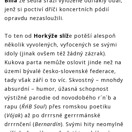
Billa
ze sedla sráží vyloženě odfláklý obal,
jenž si poctiví dříči koncertních pódií
opravdu nezasloužili.
To ten od
Horkýže slíž
e potěší alespoň
několik vyvolených, vyfocených se svými
idoly (jinak ovšem též žádný zázrak).
Kukova parta nemůže oslovit jinde než na
území bývalé česko-slovenské federace,
tady však září o to víc. Skvostný – mnohdy
absurdní – humor, úžasná schopnost
výstižné parodie od novodobého r´n´b a
rapu (
R´n´B Soul
) přes romskou poetiku
(
Vójak
) až po drrrsné gerrrmánské
drrrnčení (
Bernardín
). Svými hity neomylně