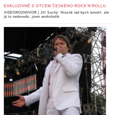
EXKLUZIVNĚ S OTCEM ČESKÉHO ROCK’N’ROLLU
VIDEOROZHOVOR | Jiří Suchý: Hrozně rád bych lenošil, ale
já to nedovedu, jsem workoholik