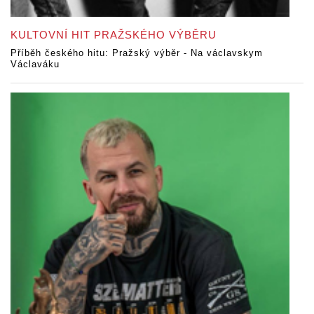
KULTOVNÍ HIT PRAŽSKÉHO VÝBĚRU
Příběh českého hitu: Pražský výběr - Na václavskym
Václaváku