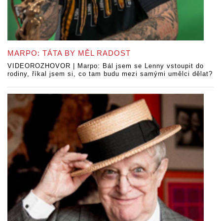
MARPO: TÁTA BY MĚL RADOST
VIDEOROZHOVOR | Marpo: Bál jsem se Lenny vstoupit do
rodiny, říkal jsem si, co tam budu mezi samými umělci dělat?