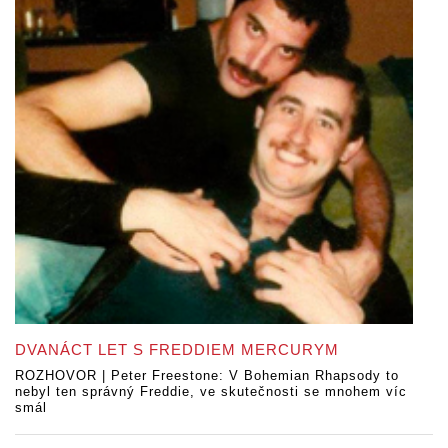
DVANÁCT LET S FREDDIEM MERCURYM
ROZHOVOR | Peter Freestone: V Bohemian Rhapsody to
nebyl ten správný Freddie, ve skutečnosti se mnohem víc
smál