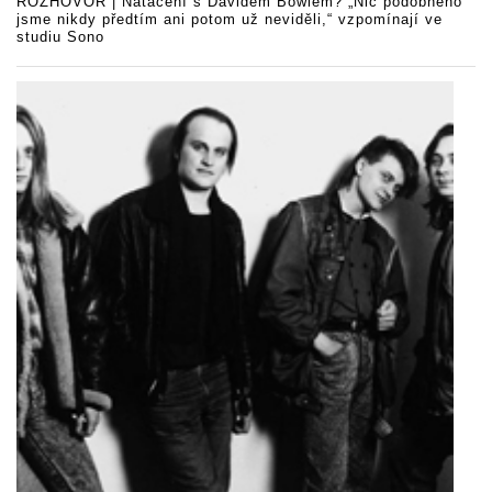
ROZHOVOR | Natáčení s Davidem Bowiem? „Nic podobného
jsme nikdy předtím ani potom už neviděli,“ vzpomínají ve
studiu Sono