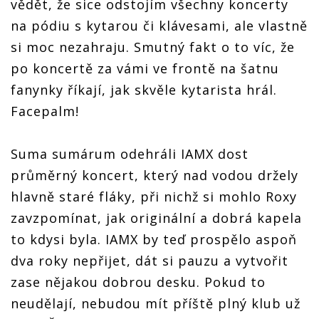
vědět, že sice odstojím všechny koncerty
na pódiu s kytarou či klávesami, ale vlastně
si moc nezahraju. Smutný fakt o to víc, že
po koncertě za vámi ve frontě na šatnu
fanynky říkají, jak skvěle kytarista hrál.
Facepalm!
Suma sumárum odehráli IAMX dost
průměrný koncert, který nad vodou držely
hlavně staré fláky, při nichž si mohlo Roxy
zavzpomínat, jak originální a dobrá kapela
to kdysi byla. IAMX by teď prospělo aspoň
dva roky nepřijet, dát si pauzu a vytvořit
zase nějakou dobrou desku. Pokud to
neudělají, nebudou mít příště plný klub už