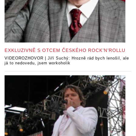
EXKLUZIVNĚ S OTCEM ČESKÉHO ROCK’N’ROLLU
VIDEOROZHOVOR | Jiří Suchý: Hrozně rád bych lenošil, ale
já to nedovedu, jsem workoholik