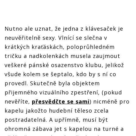
Nutno ale uznat, že jedna z klávesaček je
neuvěřitelně sexy. Vlnící se slečna v
krátkých kraťáskách, poloprůhledném
tričku a nadkolenkách musela zaujmout
veškeré pánské osazenstvo klubu, jelikož
všude kolem se šeptalo, kdo by s ní co
provedl. Skutečně byla objektem
přijemného vizuálního zpestření, (pokud
nevěříte,
přesvědčte se sami
) nicméně pro
kapelu jakožto hudební těleso zcela
postradatelná. A upřímně, musí být
ohromná zábava jet s kapelou na turné a