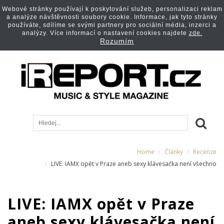
Webové stránky používají k poskytování služeb, personalizaci reklam
a analýze návštěvnosti soubory cookie. Informace, jak tyto stránky
používáte, sdílíme se svými partnery pro sociální média, inzerci a
analýzy. Více informací o nastavení cookies najdete
zde.
Rozumím
Home
Články
Recenze
LIVE: IAMX opět v Praze aneb sexy klávesačka není všechno
LIVE: IAMX opět v Praze
aneb sexy klávesačka není