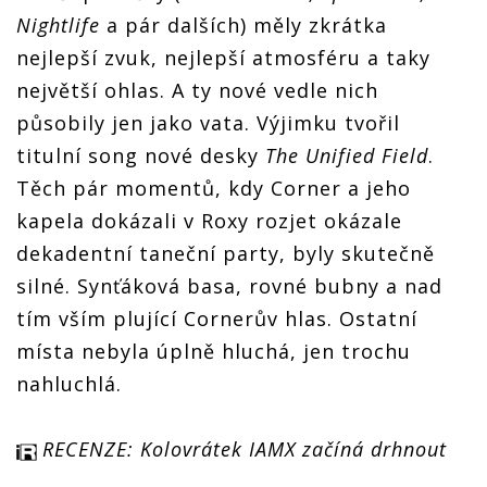
Nightlife
a pár dalších) měly zkrátka
nejlepší zvuk, nejlepší atmosféru a taky
největší ohlas. A ty nové vedle nich
působily jen jako vata. Výjimku tvořil
titulní song nové desky
The Unified Field
.
Těch pár momentů, kdy Corner a jeho
kapela dokázali v Roxy rozjet okázale
dekadentní taneční party, byly skutečně
silné. Synťáková basa, rovné bubny a nad
tím vším plující Cornerův hlas. Ostatní
místa nebyla úplně hluchá, jen trochu
nahluchlá.
RECENZE: Kolovrátek I
AMX začíná drhnout