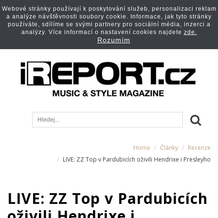
Webové stránky používají k poskytování služeb, personalizaci reklam
a analýze návštěvnosti soubory cookie. Informace, jak tyto stránky
používáte, sdílíme se svými partnery pro sociální média, inzerci a
analýzy. Více informací o nastavení cookies najdete
zde.
Rozumím
Home
Články
Recenze
LIVE: ZZ Top v Pardubicích oživili Hendrixe i Presleyho
LIVE: ZZ Top v Pardubicích
oživili Hendrixe i