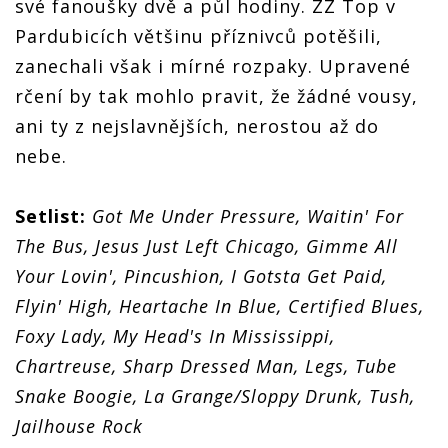
své fanoušky dvě a půl hodiny. ZZ Top v
Pardubicích většinu příznivců potěšili,
zanechali však i mírné rozpaky. Upravené
rčení by tak mohlo pravit, že žádné vousy,
ani ty z nejslavnějších, nerostou až do
nebe.
Setlist:
Got Me Under Pressure, Waitin' For
The Bus, Jesus Just Left Chicago, Gimme All
Your Lovin', Pincushion, I Gotsta Get Paid,
Flyin' High, Heartache In Blue, Certified Blues,
Foxy Lady, My Head's In Mississippi,
Chartreuse, Sharp Dressed Man, Legs, Tube
Snake Boogie, La Grange/Sloppy Drunk, Tush,
Jailhouse Rock