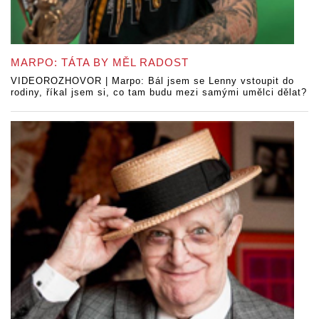
MARPO: TÁTA BY MĚL RADOST
VIDEOROZHOVOR | Marpo: Bál jsem se Lenny vstoupit do
rodiny, říkal jsem si, co tam budu mezi samými umělci dělat?