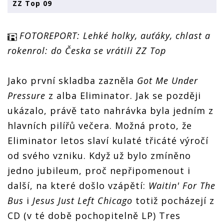
ZZ Top 09
FOTOREPORT: Lehké holky, auťáky, chlast a
rokenrol: do Česka se vrátili ZZ Top
Jako první skladba zazněla
Got Me Under
Pressure
z alba Eliminator. Jak se později
ukázalo, právě tato nahrávka byla jedním z
hlavních pilířů večera. Možná proto, že
Eliminator letos slaví kulaté třicáté výročí
od svého vzniku. Když už bylo zmíněno
jedno jubileum, proč nepřipomenout i
další, na které došlo vzápětí:
Waitin' For The
Bus
i
Jesus Just Left Chicago
totiž pocházejí z
CD (v té době pochopitelně LP) Tres