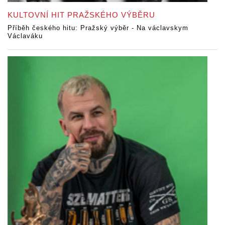
KULTOVNÍ HIT PRAŽSKÉHO VÝBĚRU
Příběh českého hitu: Pražský výběr - Na václavskym
Václaváku