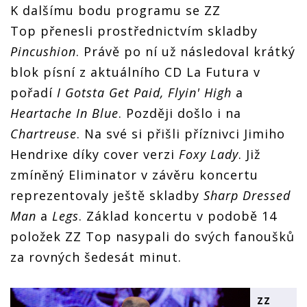
K dalšímu bodu programu se ZZ
Top přenesli prostřednictvím skladby
Pincushion
. Právě po ní už následoval krátký
blok písní z aktuálního CD La Futura v
pořadí
I Gotsta Get Paid, Flyin' High
a
Heartache In Blue
. Později došlo i na
Chartreuse
. Na své si přišli příznivci Jimiho
Hendrixe díky cover verzi
Foxy Lady
. Již
zmíněný Eliminator v závěru koncertu
reprezentovaly ještě skladby
Sharp Dressed
Man
a
Legs
. Základ koncertu v podobě 14
položek ZZ Top nasypali do svých fanoušků
za rovných šedesát minut.
ZZ