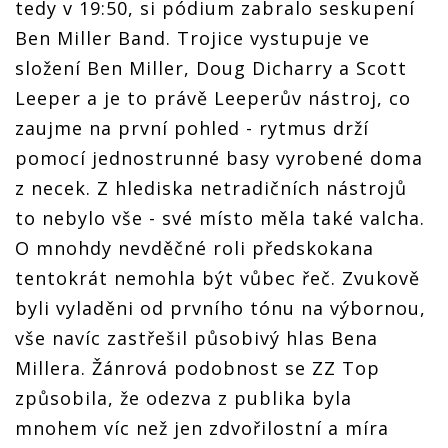
tedy v 19:50, si pódium zabralo seskupení
Ben Miller Band. Trojice vystupuje ve
složení Ben Miller, Doug Dicharry a Scott
Leeper a je to právě Leeperův nástroj, co
zaujme na první pohled - rytmus drží
pomocí jednostrunné basy vyrobené doma
z necek. Z hlediska netradičních nástrojů
to nebylo vše - své místo měla také valcha.
O mnohdy nevděčné roli předskokana
tentokrát nemohla být vůbec řeč. Zvukově
byli vyladěni od prvního tónu na výbornou,
vše navíc zastřešil působivý hlas Bena
Millera. Žánrová podobnost se ZZ Top
způsobila, že odezva z publika byla
mnohem víc než jen zdvořilostní a míra