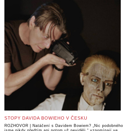
STOPY DAVIDA BOWIEHO V ČESKU
ROZHOVOR | Natáčení s Davidem Bowiem? „Nic podobného
jsme nikdy předtím ani potom už neviděli,“ vzpomínají ve