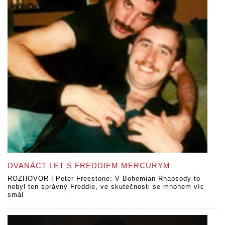
DVANÁCT LET S FREDDIEM MERCURYM
ROZHOVOR | Peter Freestone: V Bohemian Rhapsody to
nebyl ten správný Freddie, ve skutečnosti se mnohem víc
smál