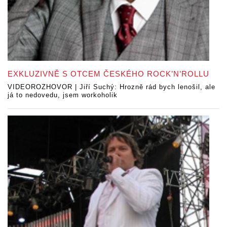
EXKLUZIVNĚ S OTCEM ČESKÉHO ROCK’N’ROLLU
VIDEOROZHOVOR | Jiří Suchý: Hrozně rád bych lenošil, ale
já to nedovedu, jsem workoholik