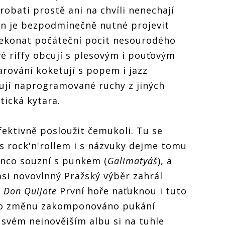
krobati prostě ani na chvíli nenechají
en je bezpodmínečně nutné projevit
řekonat počáteční pocit nesourodého
vé riffy obcují s plesovým i pouťovým
rování koketují s popem i jazz
vují naprogramované ruchy z jiných
tická kytara.
fektivně posloužit čemukoli. Tu se
 s rock'n'rollem i s názvuky dejme tomu
enco souzní s punkem (
Galimatyáš
), a
asi novovlnný Pražský výběr zahrál
u
Don Quijote
První hoře naťuknou i tuto
o změnu zakomponováno pukání
svém nejnovějším albu si na tuhle