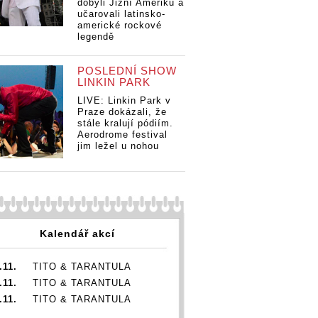
dobyli Jižní Ameriku a
učarovali latinsko-
americké rockové
legendě
POSLEDNÍ SHOW
LINKIN PARK
LIVE: Linkin Park v
Praze dokázali, že
stále kralují pódiím.
Aerodrome festival
jim ležel u nohou
Kalendář akcí
.11.
TITO & TARANTULA
.11.
TITO & TARANTULA
.11.
TITO & TARANTULA