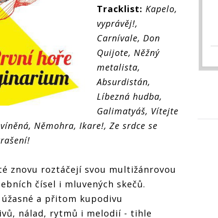
Tracklist:
Kapelo,
vyprávěj!,
Carnívale, Don
Quijote, Něžný
metalista,
Absurdistán,
Líbezná hudba,
Galimatyáš, Vítejte
víněná, Němohra, Ikare!, Ze srdce se
trašení!
eté znovu roztáčejí svou multižánrovou
bních čísel i mluvených skečů.
, úžasné a přitom kupodivu
vů, nálad, rytmů i melodií - tihle