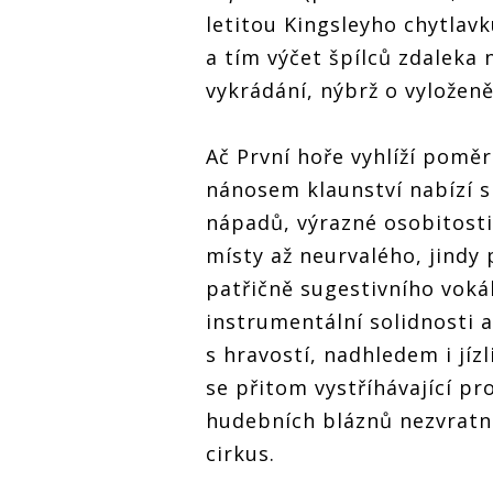
letitou Kingsleyho chytlavk
a tím výčet špílců zdaleka
vykrádání, nýbrž o vyloženě
Ač První hoře vyhlíží pomě
nánosem klaunství nabízí 
nápadů, výrazné osobitosti
místy až neurvalého, jindy
patřičně sugestivního voká
instrumentální solidnosti a
s hravostí, nadhledem i jíz
se přitom vystříhávající pr
hudebních bláznů nezvratně
cirkus.