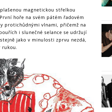
splašenou magnetickou střelkou
 První hoře na svém pátém řadovém
y protichůdnými vlnami, přičemž na
bouřích i slunečné selance se udržují
 stejně jako v minulosti zprvu nezdá,
 rukou.