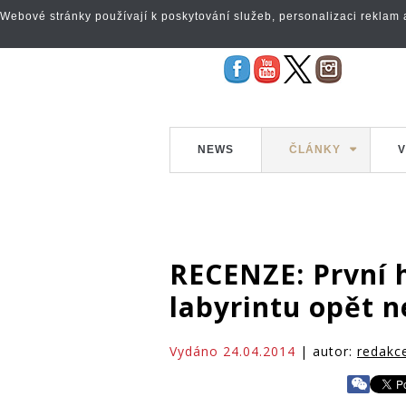
Webové stránky používají k poskytování služeb, personalizaci reklam a 
NEWS
ČLÁNKY
V
RECENZE: První 
labyrintu opět ne
Vydáno 24.04.2014
| autor:
redakc