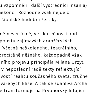
u vzpomněli i další výstředníci Insania)
 nekončí. Rozhodně však nejde o
 šibalské hudební žertíky.
rně neseriózně, ve skutečnosti pod
spoustu zajímavých aranžérských
 (včetně neškoleného, teatrálního,
 procítěně něžného, každopádně však
lního projevu principála Milana Urzy),
 v neposlední řadě texty reflektující
livostí realitu současného světa, zručně
ovařených klišé. A tak se zdánlivá Archa
 transformuje na Prvohořský létající