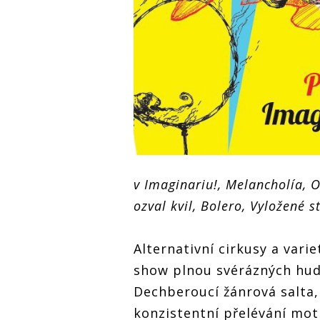
v Imaginariu!, Melancholía, O
ozval kvil, Bolero, Vyložené s
Alternativní cirkusy a vari
show plnou svérázných hude
Dechberoucí žánrová salta
konzistentní přelévání moti