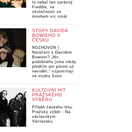
to nebyl ten správný
Freddie, ve
skutečnosti se
mnohem víc smál
STOPY DAVIDA
BOWIEHO V
ČESKU
ROZHOVOR |
Natáčení s Davidem
Bowiem? „Nic
podobného jsme nikdy
předtím ani potom už
neviděli,“ vzpomínají
ve studiu Sono
KULTOVNÍ HIT
PRAŽSKÉHO
VÝBĚRU
Příběh českého hitu:
Pražský výběr - Na
václavskym
Václaváku