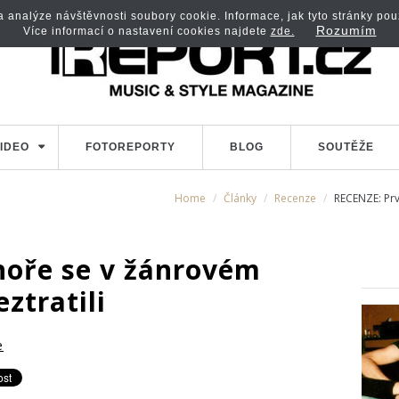
analýze návštěvnosti soubory cookie. Informace, jak tyto stránky použí
Rozumím
Více informací o nastavení cookies najdete
zde.
IDEO
FOTOREPORTY
BLOG
SOUTĚŽE
Home
Články
Recenze
RECENZE: Prv
hoře se v žánrovém
ztratili
e