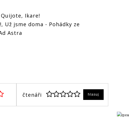
Quijote, Ikare!
!, Už jsme doma - Pohádky ze
Ad Astra
čtenáři
hlasuj