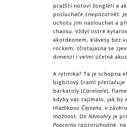
pražští notoví žongléři a a
posluchače znepozornět. J
ochotu jim naslouchat a p
chaosu. Vždyť ostré kytaro
akordeonem, klávesy bez va
rockem, zčistajasna se zje
dimenzí i velmi účelná akus
A rytmika? Ta je schopna e
bigbítový šraml přetlačuje
barkaroly (
Carnívale
), flam
kdyby vás zajímalo, jak by 
Hladíkovu
Čajovnu
, v závěr
možnost. Do
Němohry
je pr
Popcornu
(pozoruhodné, na 