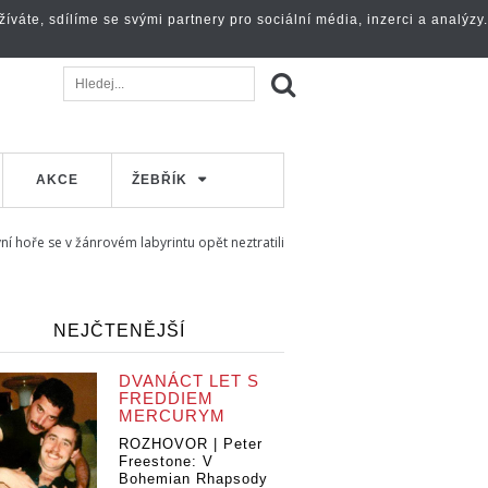
váte, sdílíme se svými partnery pro sociální média, inzerci a analýzy.
AKCE
ŽEBŘÍK
ní hoře se v žánrovém labyrintu opět neztratili
NEJČTENĚJŠÍ
DVANÁCT LET S
FREDDIEM
MERCURYM
ROZHOVOR | Peter
Freestone: V
Bohemian Rhapsody