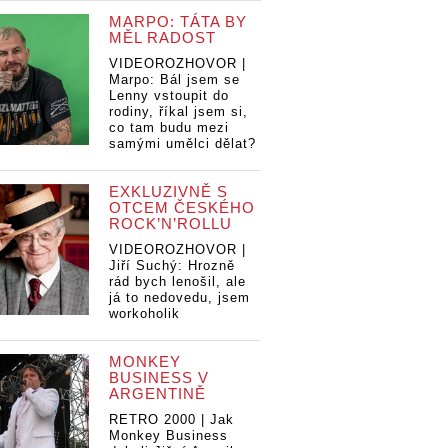
MARPO: TÁTA BY
MĚL RADOST
VIDEOROZHOVOR |
Marpo: Bál jsem se
Lenny vstoupit do
rodiny, říkal jsem si,
co tam budu mezi
samými umělci dělat?
EXKLUZIVNĚ S
OTCEM ČESKÉHO
ROCK’N’ROLLU
VIDEOROZHOVOR |
Jiří Suchý: Hrozně
rád bych lenošil, ale
já to nedovedu, jsem
workoholik
MONKEY
BUSINESS V
ARGENTINĚ
RETRO 2000 | Jak
Monkey Business