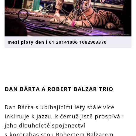
mezi ploty den i 61 20141006 1082903370
DAN BÁRTA A ROBERT BALZAR TRIO
Dan Bárta s ubíhajícími léty stále více
inklinuje k jazzu, k čemuž jistě prospívá i
jeho dlouholeté spojenectví
s kontrabasistou Robertem Balzarem