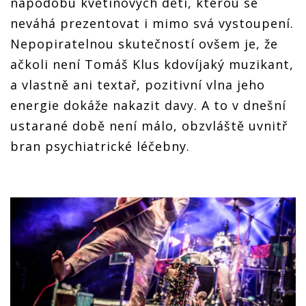
nápodobu květinových dětí, kterou se
neváhá prezentovat i mimo svá vystoupení.
Nepopiratelnou skutečností ovšem je, že
ačkoli není Tomáš Klus kdovíjaký muzikant,
a vlastně ani textař, pozitivní vlna jeho
energie dokáže nakazit davy. A to v dnešní
ustarané době není málo, obzvláště uvnitř
bran psychiatrické léčebny.