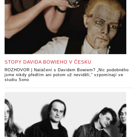
STOPY DAVIDA BOWIEHO V ČESKU
ROZHOVOR | Natáčení s Davidem Bowiem? „Nic podobného
jsme nikdy předtím ani potom už neviděli,“ vzpomínají ve
studiu Sono