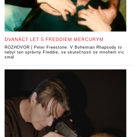
DVANÁCT LET S FREDDIEM MERCURYM
ROZHOVOR | Peter Freestone: V Bohemian Rhapsody to
nebyl ten správný Freddie, ve skutečnosti se mnohem víc
smál