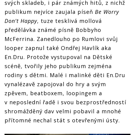
svých skladeb, i pár známých hitů, z nichž
publikum nejvíce zaujala píseň
Be Worry
Don't Happy
, tuze tesklivá mollová
předělávka známé písně Bobbyho
McFerrina. Zanedlouho po Rumlovi svůj
looper zapnul také Ondřej Havlík aka
En.Dru. Protože vystupoval na Dětské
scéně, tvořily jeho publikum zejména
rodiny s dětmi. Malé i malinké děti En.Dru
vynalézavě zapojoval do hry a svým
zpěvem, beatboxem, loopingem a
v neposlední řadě i svou bezprostředností
shromážděný dav velmi pobavil a mnohé
přítomné nechal stát s otevřenými ústy.