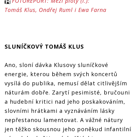
FOTOREPORT: Mezi ploty (I.):
Tomáš Klus, Ondřej Ruml i Ewa Farna
SLUNÍČKOVÝ TOMÁŠ KLUS
Ano, sloní dávka Klusovy sluníčkové
energie, kterou během svých koncertů
vysílá do publika, nemusí dělat citlivějším
náturám dobře. Zarytí pesimisté, bručouni
a hudební kritici nad jeho poskakováním,
slovními hrátkami a vyznáváním lásky
nepřestanou lamentovat. A vážné nátury
jen těžko skousnou jeho poněkud infantilní