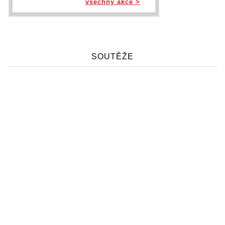
všechny akce >
SOUTĚŽE