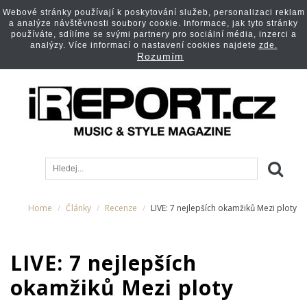
Webové stránky používají k poskytování služeb, personalizaci reklam
a analýze návštěvnosti soubory cookie. Informace, jak tyto stránky
používáte, sdílíme se svými partnery pro sociální média, inzerci a
analýzy. Více informací o nastavení cookies najdete
zde.
Rozumím
Home
Články
Recenze
LIVE: 7 nejlepších okamžiků Mezi ploty
LIVE: 7 nejlepších
okamžiků Mezi ploty