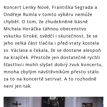
Koncert Lenky Nové, Františka Segrada a
Ondřeje Rumla v tomto výběru nemůže
chybět. O tom, že zhudebněné básně
Michala Horáčka táhnou obecenstvo
vskutku široké, svědčí i skutečnost, že se
jeho velká část tlačila i před vraty kostela
sv. Václava a čekala, že se dostane alespoň
na krajíček. Přestože jen dostatečně rychlí
šťastlivci mohli slyšet dobrý zvuk koncertu,
mnoha zbylým návštěvníkům přesto stálo
za to na koncertě setrvat. A to rozhodně
není jen tak.