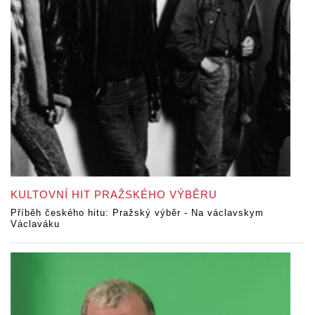
KULTOVNÍ HIT PRAŽSKÉHO VÝBĚRU
Příběh českého hitu: Pražský výběr - Na václavskym
Václaváku