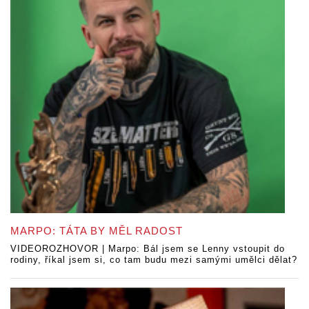
MARPO: TÁTA BY MĚL RADOST
VIDEOROZHOVOR | Marpo: Bál jsem se Lenny vstoupit do
rodiny, říkal jsem si, co tam budu mezi samými umělci dělat?