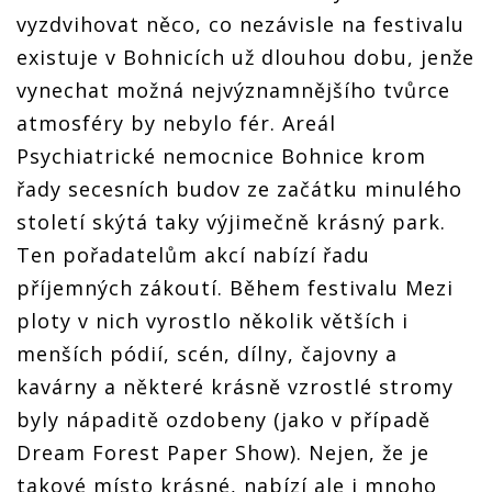
vyzdvihovat něco, co nezávisle na festivalu
existuje v Bohnicích už dlouhou dobu, jenže
vynechat možná nejvýznamnějšího tvůrce
atmosféry by nebylo fér. Areál
Psychiatrické nemocnice Bohnice krom
řady secesních budov ze začátku minulého
století skýtá taky výjimečně krásný park.
Ten pořadatelům akcí nabízí řadu
příjemných zákoutí. Během festivalu Mezi
ploty v nich vyrostlo několik větších i
menších pódií, scén, dílny, čajovny a
kavárny a některé krásně vzrostlé stromy
byly nápaditě ozdobeny (jako v případě
Dream Forest Paper Show). Nejen, že je
takové místo krásné, nabízí ale i mnoho