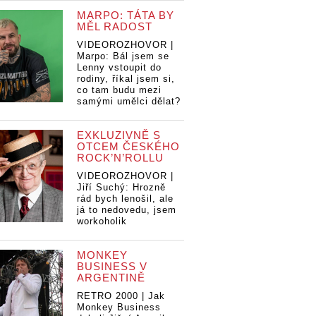
MARPO: TÁTA BY
MĚL RADOST
VIDEOROZHOVOR |
Marpo: Bál jsem se
Lenny vstoupit do
rodiny, říkal jsem si,
co tam budu mezi
samými umělci dělat?
EXKLUZIVNĚ S
OTCEM ČESKÉHO
ROCK’N’ROLLU
VIDEOROZHOVOR |
Jiří Suchý: Hrozně
rád bych lenošil, ale
já to nedovedu, jsem
workoholik
MONKEY
BUSINESS V
ARGENTINĚ
RETRO 2000 | Jak
Monkey Business