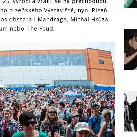
é 25. výročí a vrátil se na přechodnou
ho plzeňského Výstaviště, nyní Plzeň
os obstarali Mandrage, Michal Hrůza,
ium nebo The Feud.