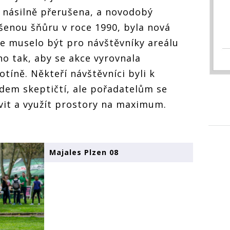
e násilně přerušena, a novodobý
ušenou šňůru v roce 1990, byla nová
še muselo být pro návštěvníky areálu
no tak, aby se akce vyrovnala
tíně. Někteří návštěvníci byli k
dem skeptičtí, ale pořadatelům se
vit a využít prostory na maximum.
Majales Plzen 08