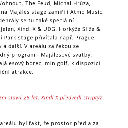
 Wohnout, The Feud, Michal Hrůza,
na Majáles stage zamířili Atmo Music,
ehrály se tu také speciální
Jelen, Xindl X & UDG, Horkýže Slíže &
í Park stage přivítala např. Prague
 a další. V areálu za řekou se
odný program - Majálesové svatby,
ajálesový borec, minigolf, k dispozici
iční atrakce.
 slavil 25 let, Xindl X předvedl striptýz
reálu byl fakt, že prostor před a za