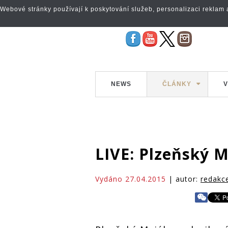
Webové stránky používají k poskytování služeb, personalizaci reklam a 
NEWS
ČLÁNKY
V
LIVE: Plzeňský M
Vydáno 27.04.2015
| autor:
redakc