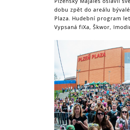
Plzeňský Majáles oslavil sv
dobu zpět do areálu bývalé
Plaza. Hudební program let
Vypsaná fiXa, Škwor, Imod