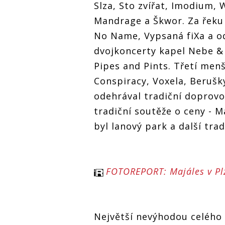
Slza, Sto zvířat, Imodium,
Mandrage a Škwor. Za řeku 
No Name, Vypsaná fiXa a od
dvojkoncerty kapel Nebe & 
Pipes and Pints. Třetí menš
Conspiracy, Voxela, Berušky
odehrával tradiční doprov
tradiční soutěže o ceny - M
byl lanový park a další trad
FOTOREPORT: Majáles v Plzni
Největší nevýhodou celého a