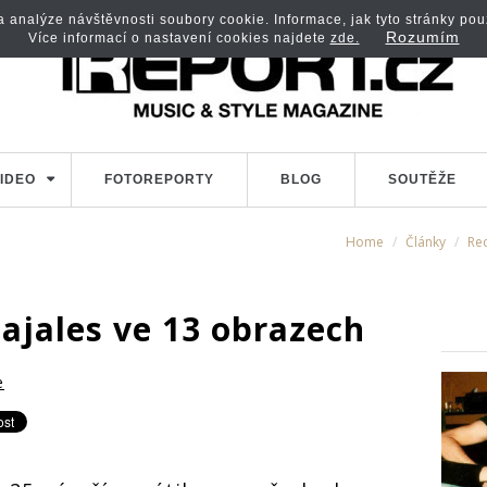
analýze návštěvnosti soubory cookie. Informace, jak tyto stránky použí
Rozumím
Více informací o nastavení cookies najdete
zde.
IDEO
FOTOREPORTY
BLOG
SOUTĚŽE
Home
Články
Re
ajales ve 13 obrazech
e