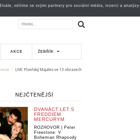
váte, sdílíme se svými partnery pro sociální média, inzerci a analýzy.
AKCE
ŽEBŘÍK
cenze
LIVE: Plzeňský Majales ve 13 obrazech
NEJČTENĚJŠÍ
DVANÁCT LET S
FREDDIEM
MERCURYM
ROZHOVOR | Peter
Freestone: V
Bohemian Rhapsody