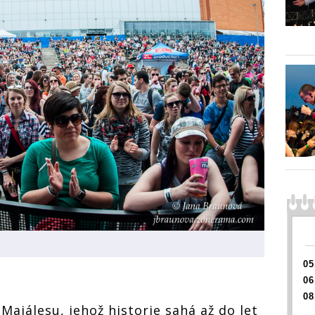
05
06
08
ajálesu, jehož historie sahá až do let