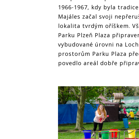
1966-1967, kdy byla tradic
Majáles začal svoji nepřer
lokalita tvrdým oříškem. V
Parku Plzeň Plaza připrave
vybudované úrovni na Locho
prostorům Parku Plaza pře
povedlo areál dobře připra