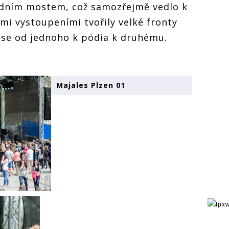
edním mostem, což samozřejmě vedlo k
mi vystoupeními tvořily velké fronty
 se od jednoho k pódia k druhému.
Majales Plzen 01