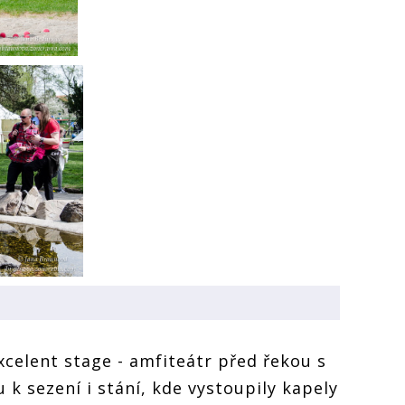
xcelent stage - amfiteátr před řekou s
 k sezení i stání, kde vystoupily kapely