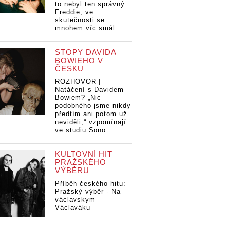
to nebyl ten správný
Freddie, ve
skutečnosti se
mnohem víc smál
STOPY DAVIDA
BOWIEHO V
ČESKU
ROZHOVOR |
Natáčení s Davidem
Bowiem? „Nic
podobného jsme nikdy
předtím ani potom už
neviděli,“ vzpomínají
ve studiu Sono
KULTOVNÍ HIT
PRAŽSKÉHO
VÝBĚRU
Příběh českého hitu:
Pražský výběr - Na
václavskym
Václaváku