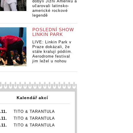
dobyli Jižní Ameriku a
učarovali latinsko-
americké rockové
legendě
POSLEDNÍ SHOW
LINKIN PARK
LIVE: Linkin Park v
Praze dokázali, že
stále kralují pódiím.
Aerodrome festival
jim ležel u nohou
Kalendář akcí
.11.
TITO & TARANTULA
.11.
TITO & TARANTULA
.11.
TITO & TARANTULA