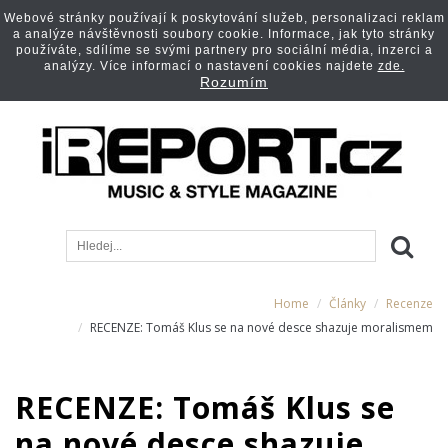
Webové stránky používají k poskytování služeb, personalizaci reklam
a analýze návštěvnosti soubory cookie. Informace, jak tyto stránky
používáte, sdílíme se svými partnery pro sociální média, inzerci a
analýzy. Více informací o nastavení cookies najdete
zde.
Rozumím
Home
Články
Recenze
RECENZE: Tomáš Klus se na nové desce shazuje moralismem
RECENZE: Tomáš Klus se
na nové desce shazuje