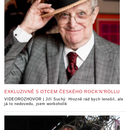
EXKLUZIVNĚ S OTCEM ČESKÉHO ROCK’N’ROLLU
VIDEOROZHOVOR | Jiří Suchý: Hrozně rád bych lenošil, ale
já to nedovedu, jsem workoholik