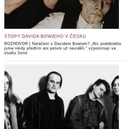
STOPY DAVIDA BOWIEHO V ČESKU
ROZHOVOR | Natáčení s Davidem Bowiem? „Nic podobného
jsme nikdy předtím ani potom už neviděli,“ vzpomínají ve
studiu Sono