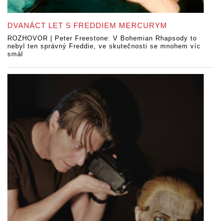
DVANÁCT LET S FREDDIEM MERCURYM
ROZHOVOR | Peter Freestone: V Bohemian Rhapsody to
nebyl ten správný Freddie, ve skutečnosti se mnohem víc
smál