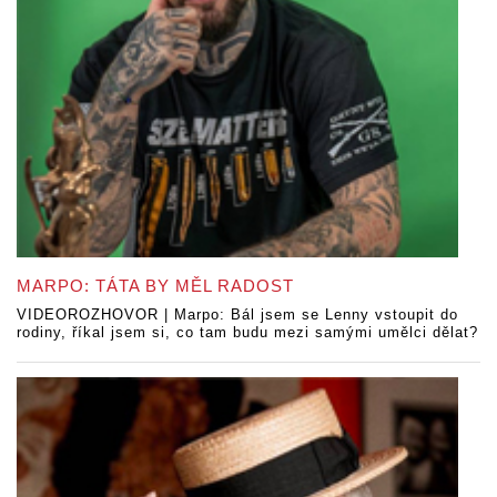
MARPO: TÁTA BY MĚL RADOST
VIDEOROZHOVOR | Marpo: Bál jsem se Lenny vstoupit do
rodiny, říkal jsem si, co tam budu mezi samými umělci dělat?