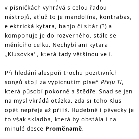
v písničkách vyhrává s celou řadou
nástrojů, ať už to je mandolína, kontrabas,
elektrická kytara, banjo či sitár (?) a
komponuje je do rozverného, stále se
měnícího celku. Nechybí ani kytara
‚‚Klusovka'', která tady většinou velí.
Při hledání alespoň trochu pozitivních
songů stojí za vypícnutím píseň
Přeju Ti
,
která působí pokorně a štědře. Snad se jen
na mysl vkrádá otázka, zda si toho Klus
opět nepřeje až příliš. Hudebně i pěvecky je
to však skladba, která by obstála i na
minulé desce
Proměnamě
.