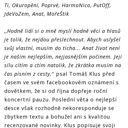
Ti, Okuropění, Poprvé, HarmoNico, PutOff,
JdeVoZem, Anat, MořeŠtik
‚‚Hodně lidí si o mně myslí hodně věcí a hlasů
je tolik, že nejdou přeslechnout. Abych uslyšel
svůj vlastní, musím do ticha... Anat život není
je naším nejlepším, nejjasnějším počinem. Její
sílu cítím a ctím natolik, že zkrátka musím na
čas písním z cesty,'
' psal Tomáš Klus před
časem ve svém facebookovém oznámení s
dovětkem, že si od října dopřeje roční
koncertní pauzu. Poslední věta o nejlepší
desce však rozhodně nekoresponduje se
zbytkem textu a bohužel ani s kvalitou
recenzované novinky. Klus popisuje svoji