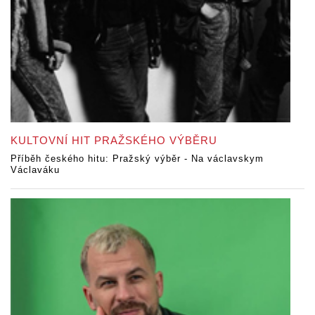
KULTOVNÍ HIT PRAŽSKÉHO VÝBĚRU
Příběh českého hitu: Pražský výběr - Na václavskym
Václaváku