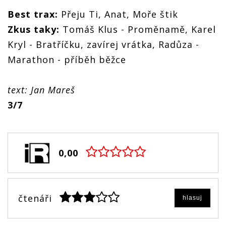
Best trax:
Přeju Ti, Anat, Moře štik
Zkus taky:
Tomáš Klus - Proměnamě, Karel
Kryl - Bratříčku, zavírej vrátka, Radůza -
Marathon - příběh běžce
text: Jan Mareš
3/7
0,00
čtenáři
hlasuj