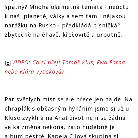
špatný? Mnohá ošemetná témata - neúctu
k naší planetě, války a sem tam i nějakou
narážku na Rusko - předkládá písničkář
zbytečně naléhavě, křečovitě a urputně.
VIDEO: Co si přejí Tomáš Klus, Ewa Farna
nebo Klára Vytisková?
Pár světlých míst se ale přece jen najde. Na
chraplák s občasným hýkáním jsme si už u
Kluse zvykli a na Anat život není se žádná
velká změna nekoná, zato hudebně je
album pestré. Kapela Cílová skupina si