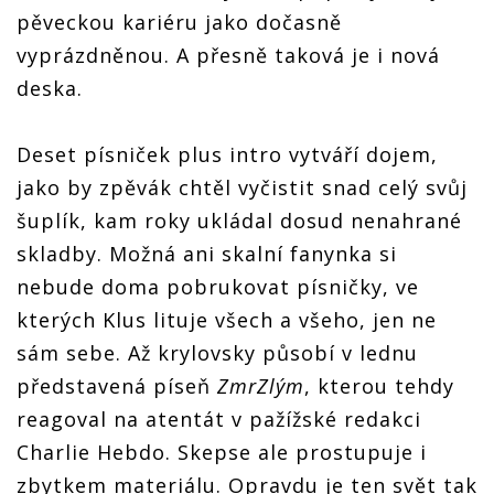
pěveckou kariéru jako dočasně
vyprázdněnou. A přesně taková je i nová
deska.
Deset písniček plus intro vytváří dojem,
jako by zpěvák chtěl vyčistit snad celý svůj
šuplík, kam roky ukládal dosud nenahrané
skladby. Možná ani skalní fanynka si
nebude doma pobrukovat písničky, ve
kterých Klus lituje všech a všeho, jen ne
sám sebe. Až krylovsky působí v lednu
představená píseň
ZmrZlým
, kterou tehdy
reagoval na atentát v pažížské redakci
Charlie Hebdo. Skepse ale prostupuje i
zbytkem materiálu. Opravdu je ten svět tak