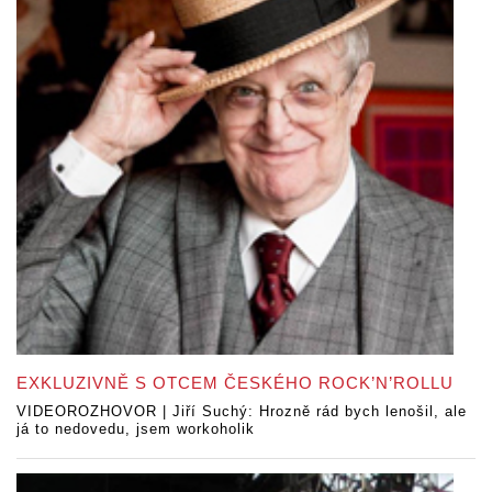
EXKLUZIVNĚ S OTCEM ČESKÉHO ROCK’N’ROLLU
VIDEOROZHOVOR | Jiří Suchý: Hrozně rád bych lenošil, ale
já to nedovedu, jsem workoholik