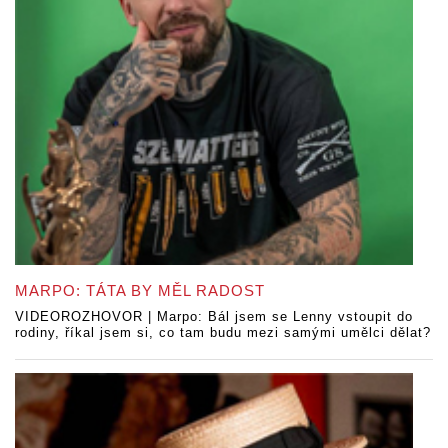
MARPO: TÁTA BY MĚL RADOST
VIDEOROZHOVOR | Marpo: Bál jsem se Lenny vstoupit do
rodiny, říkal jsem si, co tam budu mezi samými umělci dělat?