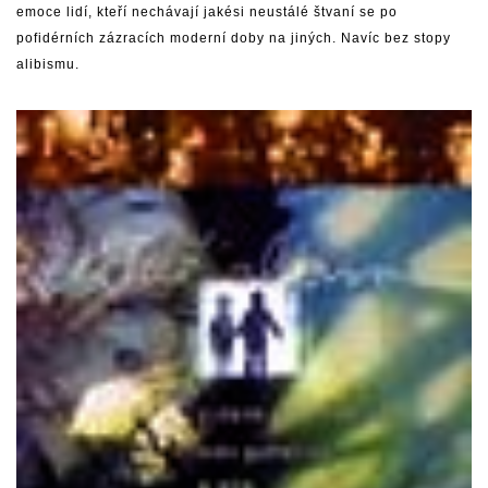
emoce lidí, kteří nechávají jakési neustálé štvaní se po
pofidérních zázracích moderní doby na jiných. Navíc bez stopy
alibismu.