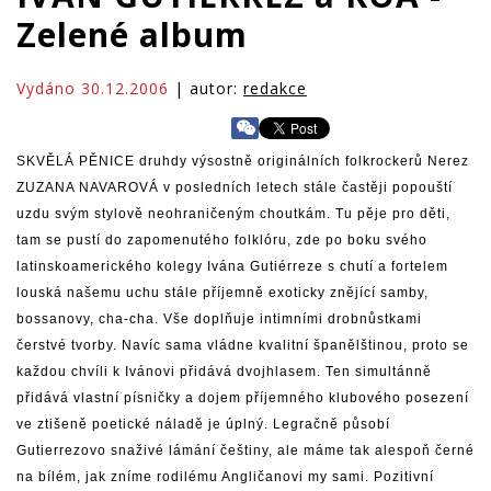
Zelené album
Vydáno 30.12.2006
| autor:
redakce
SKVĚLÁ PĚNICE druhdy výsostně originálních folkrockerů Nerez
ZUZANA NAVAROVÁ v posledních letech stále častěji popouští
uzdu svým stylově neohraničeným choutkám. Tu pěje pro děti,
tam se pustí do zapomenutého folklóru, zde po boku svého
latinskoamerického kolegy Ivána Gutiérreze s chutí a fortelem
louská našemu uchu stále příjemně exoticky znějící samby,
bossanovy, cha-cha. Vše doplňuje intimními drobnůstkami
čerstvé tvorby. Navíc sama vládne kvalitní španělštinou, proto se
každou chvíli k Ivánovi přidává dvojhlasem. Ten simultánně
přidává vlastní písničky a dojem příjemného klubového posezení
ve ztišeně poetické náladě je úplný. Legračně působí
Gutierrezovo snaživé lámání češtiny, ale máme tak alespoň černé
na bílém, jak zníme rodilému Angličanovi my sami. Pozitivní