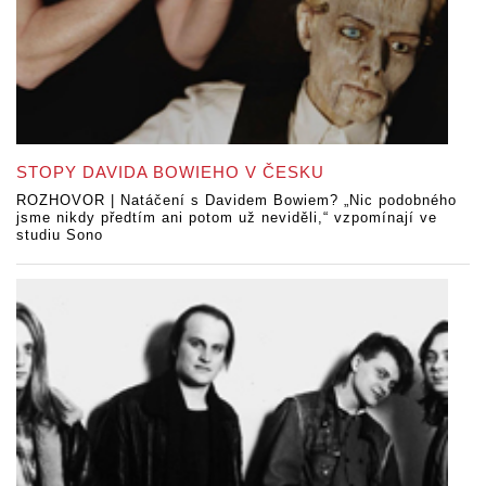
STOPY DAVIDA BOWIEHO V ČESKU
ROZHOVOR | Natáčení s Davidem Bowiem? „Nic podobného
jsme nikdy předtím ani potom už neviděli,“ vzpomínají ve
studiu Sono