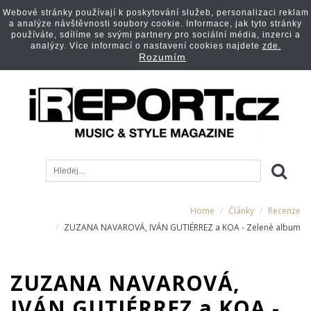
Webové stránky používají k poskytování služeb, personalizaci reklam
a analýze návštěvnosti soubory cookie. Informace, jak tyto stránky
používáte, sdílíme se svými partnery pro sociální média, inzerci a
analýzy. Více informací o nastavení cookies najdete
zde.
Rozumím
Home
Články
Recenze
ZUZANA NAVAROVÁ, IVÁN GUTIÉRREZ a KOA - Zelené album
ZUZANA NAVAROVÁ,
IVÁN GUTIÉRREZ a KOA -