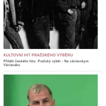
KULTOVNÍ HIT PRAŽSKÉHO VÝBĚRU
Příběh českého hitu: Pražský výběr - Na václavskym
Václaváku