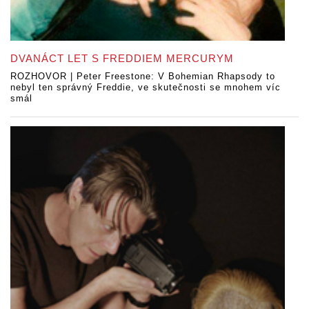
DVANÁCT LET S FREDDIEM MERCURYM
ROZHOVOR | Peter Freestone: V Bohemian Rhapsody to
nebyl ten správný Freddie, ve skutečnosti se mnohem víc
smál