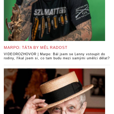
MARPO: TÁTA BY MĚL RADOST
VIDEOROZHOVOR | Marpo: Bál jsem se Lenny vstoupit do
rodiny, říkal jsem si, co tam budu mezi samými umělci dělat?