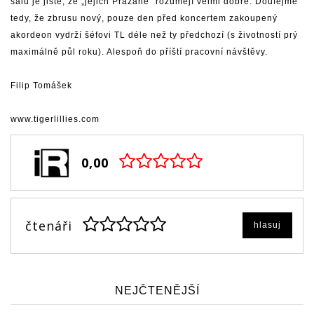
sálu je jisté, že „jejich Pražané“ rozumějí velmi dobře. Doufejme
tedy, že zbrusu nový, pouze den před koncertem zakoupený
akordeon vydrží šéfovi TL déle než ty předchozí (s životností prý
maximálně půl roku). Alespoň do příští pracovní návštěvy.
Filip Tomášek
www.tigerlillies.com
0,00
čtenáři
hlasuj
NEJČTENĚJŠÍ