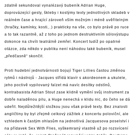
zdatně sekundoval vynalézavý bubeník Adrian Huge,
doprovázející gesty, škleby i kostýmy texty jednotlivých skladeb v
reálném čase a hrající zároveň vším možným i méně uvěřitelným
(hračky, kamínky, kosti,..) prakticky na vše, co bylo právě po ruce
a to tak razantně, až z toho po jednom destruktivním sólovýstupu
dokonce na chvíli teatrálně zemřel. Koncert tudíž po opatrné
otázce, zda někdo v publiku není náhodou také bubeník, musel
„předčasně“ skončit.
Proti hudební jednotvárnosti bojují Tiger Lillies častou změnou
rytmů i nástrojů - Jacques střídá klavír s akordeonem a ukulele,
jeho poctivě vypilovaný falzet má navíc desítky odstínů,
kontrabasista Adrian Stout zase klidně vymění svůj instrument za
dobře naladěnou pilu, a Huge nenechá v klidu nic, do čeho se dá
udeřit. Nejdůležitější složkou jsou však právě texty. Bez znalosti
angličtiny by byl zřejmě celkový zážitek z koncertu poloviční, ale
vzhledem k častým ohlasům na jednotlivá Jacquesova poselství i
na přídavek Sex With Flies, vyškemraný vlastně už po rozsvícení