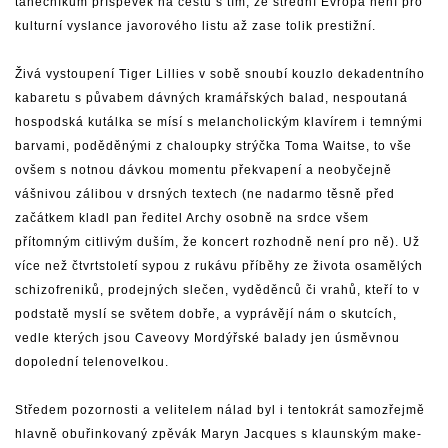
tanečníkům příspěvek na cestu s tím, že střední Evropa není pro
kulturní vyslance javorového listu až zase tolik prestižní.
Živá vystoupení Tiger Lillies v sobě snoubí kouzlo dekadentního
kabaretu s půvabem dávných kramářských balad, nespoutaná
hospodská kutálka se mísí s melancholickým klavírem i temnými
barvami, poděděnými z chaloupky strýčka Toma Waitse, to vše
ovšem s notnou dávkou momentu překvapení a neobyčejně
vášnivou zálibou v drsných textech (ne nadarmo těsně před
začátkem kladl pan ředitel Archy osobně na srdce všem
přítomným citlivým duším, že koncert rozhodně není pro ně). Už
více než čtvrtstoletí sypou z rukávu příběhy ze života osamělých
schizofreniků, prodejných slečen, vyděděnců či vrahů, kteří to v
podstatě myslí se světem dobře, a vyprávějí nám o skutcích,
vedle kterých jsou Caveovy Mordýřské balady jen úsměvnou
dopolední telenovelkou.
Středem pozornosti a velitelem nálad byl i tentokrát samozřejmě
hlavně obuřinkovaný zpěvák Maryn Jacques s klaunským make-