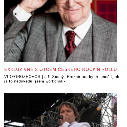
EXKLUZIVNĚ S OTCEM ČESKÉHO ROCK’N’ROLLU
VIDEOROZHOVOR | Jiří Suchý: Hrozně rád bych lenošil, ale
já to nedovedu, jsem workoholik