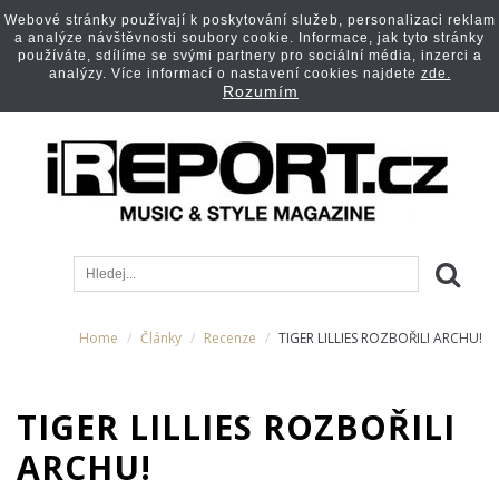
Webové stránky používají k poskytování služeb, personalizaci reklam
a analýze návštěvnosti soubory cookie. Informace, jak tyto stránky
používáte, sdílíme se svými partnery pro sociální média, inzerci a
analýzy. Více informací o nastavení cookies najdete
zde.
Rozumím
Home
Články
Recenze
TIGER LILLIES ROZBOŘILI ARCHU!
TIGER LILLIES ROZBOŘILI
ARCHU!