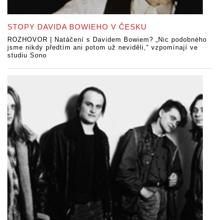
STOPY DAVIDA BOWIEHO V ČESKU
ROZHOVOR | Natáčení s Davidem Bowiem? „Nic podobného
jsme nikdy předtím ani potom už neviděli,“ vzpomínají ve
studiu Sono