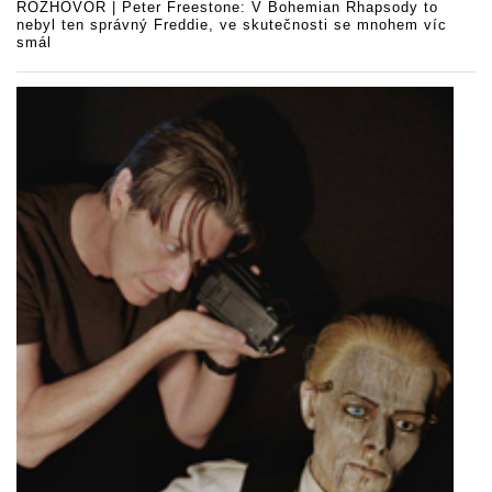
ROZHOVOR | Peter Freestone: V Bohemian Rhapsody to
nebyl ten správný Freddie, ve skutečnosti se mnohem víc
smál