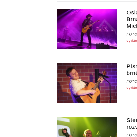
Osl
Brn
Mic
FOT
vydán
Pís
brn
FOT
vydán
Ste
roz
FOT