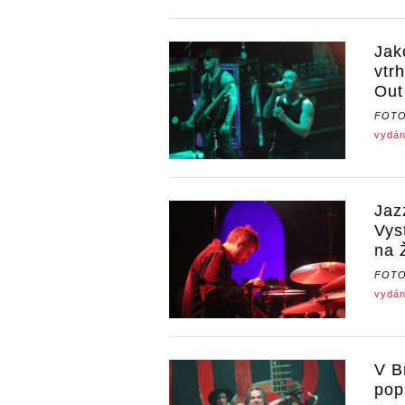
Jak
vtr
Out
FOT
vydán
Jaz
Vys
na 
FOT
vydán
V B
pop