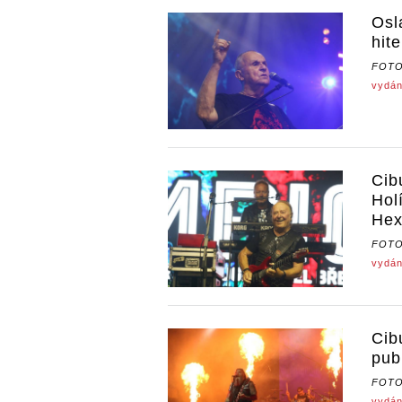
Osl
hit
FOT
vydán
Cib
Hol
He
FOT
vydán
Cib
pub
FOT
vydán