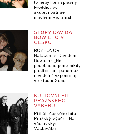
to nebyl ten správný
Freddie, ve
skutečnosti se
mnohem víc smál
STOPY DAVIDA
BOWIEHO V
ČESKU
ROZHOVOR |
Natáčení s Davidem
Bowiem? „Nic
podobného jsme nikdy
předtím ani potom už
neviděli,“ vzpomínají
ve studiu Sono
KULTOVNÍ HIT
PRAŽSKÉHO
VÝBĚRU
Příběh českého hitu:
Pražský výběr - Na
václavskym
Václaváku