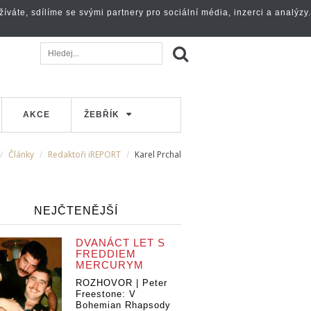
váte, sdílíme se svými partnery pro sociální média, inzerci a analýzy.
AKCE
ŽEBŘÍK
Články
Redaktoři iREPORT
Karel Prchal
NEJČTENĚJŠÍ
DVANÁCT LET S
FREDDIEM
MERCURYM
ROZHOVOR | Peter
Freestone: V
Bohemian Rhapsody