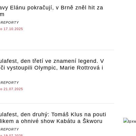
avy Elánu pokračují, v Brně zněl hit za
em
OREPORTY
o 17.10.2025
ulafest, den třetí ve znamení legend. V
íči vystoupili Olympic, Marie Rottrová i
x
OREPORTY
o 21.07.2025
ulafest, den druhý: Tomáš Klus na pouti
likem a ohnivé show Kabátu a Škworu
OREPORTY
o 19.07.2025