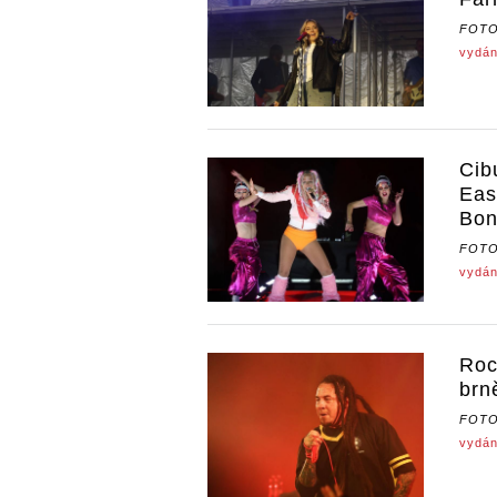
FOT
vydán
Cib
Eas
Bon
FOT
vydán
Roc
brn
FOT
vydán