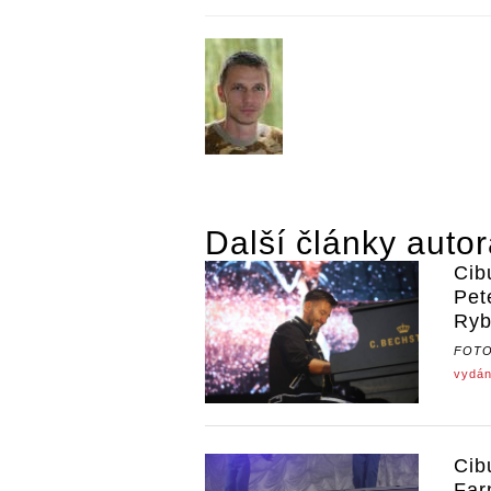
Další články auto
Cib
Pet
Ryb
FOT
vydán
Cib
Far