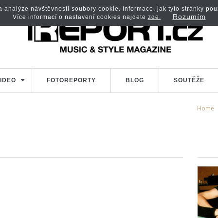
analýze návštěvnosti soubory cookie. Informace, jak tyto stránky použí
Rozumím
Více informací o nastavení cookies najdete
zde.
IDEO
FOTOREPORTY
BLOG
SOUTĚŽE
Home