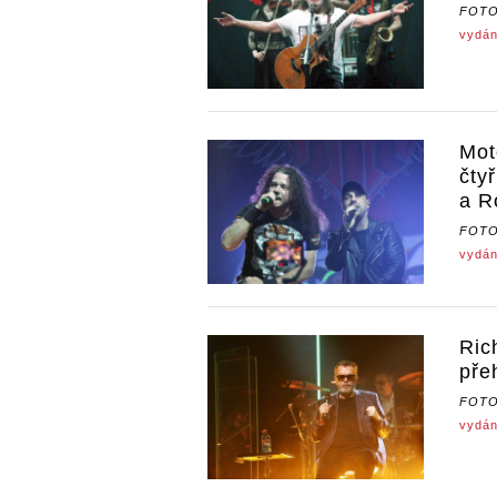
FOT
vydán
Mot
čty
a R
FOT
vydán
Ric
pře
FOT
vydán