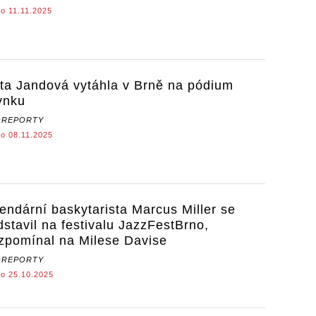
o 11.11.2025
ta Jandová vytáhla v Brně na pódium
ynku
OREPORTY
o 08.11.2025
endární baskytarista Marcus Miller se
dstavil na festivalu JazzFestBrno,
zpomínal na Milese Davise
OREPORTY
o 25.10.2025