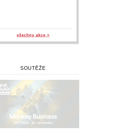
všechny akce >
SOUTĚŽE