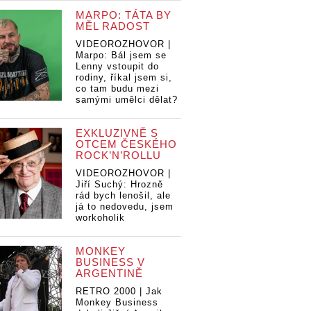
MARPO: TÁTA BY
MĚL RADOST
VIDEOROZHOVOR |
Marpo: Bál jsem se
Lenny vstoupit do
rodiny, říkal jsem si,
co tam budu mezi
samými umělci dělat?
EXKLUZIVNĚ S
OTCEM ČESKÉHO
ROCK’N’ROLLU
VIDEOROZHOVOR |
Jiří Suchý: Hrozně
rád bych lenošil, ale
já to nedovedu, jsem
workoholik
MONKEY
BUSINESS V
ARGENTINĚ
RETRO 2000 | Jak
Monkey Business