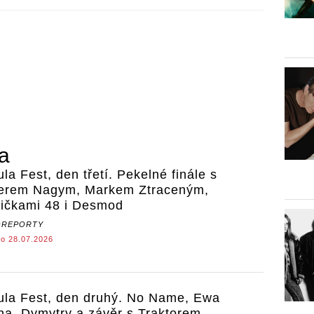
ra
ula Fest, den třetí. Pekelné finále s
erem Nagym, Markem Ztraceným,
ičkami 48 i Desmod
OREPORTY
o 28.07.2026
ula Fest, den druhý. No Name, Ewa
na, Dymytry a závěr s Traktorem