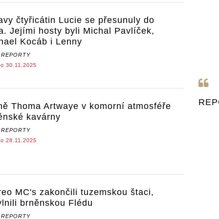
avy čtyřicátin Lucie se přesunuly do
a. Jejími hosty byli Michal Pavlíček,
hael Kocáb i Lenny
OREPORTY
o 30.11.2025
REP
ně Thoma Artwaye v komorní atmosféře
ěnské kavárny
OREPORTY
o 28.11.2025
reo MC's zakončili tuzemskou štaci,
vlnili brněnskou Flédu
OREPORTY