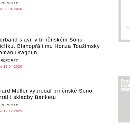
OREPORTY
o 20.04.2026
orband slavil v brněnském Sonu
řicítku. Blahopřáli mu Honza Toužimský
oman Dragoun
OREPORTY
o 13.04.2026
hard Müller vyprodal brněnské Sono,
hrál i skladby Banketu
OREPORTY
o 17.12.2025