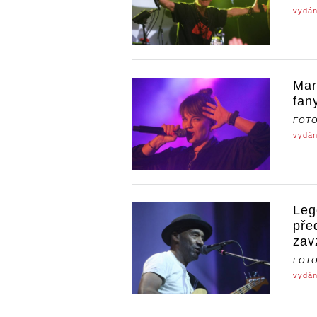
vydán
Mar
fan
FOT
vydán
Leg
pře
zav
FOT
vydán