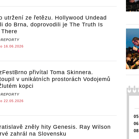
o utržení ze řetězu. Hollywood Undead
hli do Brna, doprovodili je The Truth Is
 There
OREPORTY
o 16.06.2026
zFestBrno přivítal Toma Skinnera.
toupil v unikátních prostorách Vodojemů
Žlutém kopci
OREPORTY
o 22.05.2026
05
06
ratislavě zněly hity Genesis. Ray Wilson
08
rvé zahrál na Slovensku