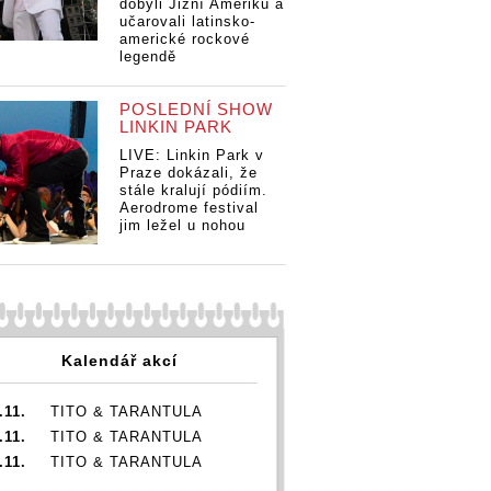
dobyli Jižní Ameriku a
učarovali latinsko-
americké rockové
legendě
POSLEDNÍ SHOW
LINKIN PARK
LIVE: Linkin Park v
Praze dokázali, že
stále kralují pódiím.
Aerodrome festival
jim ležel u nohou
Kalendář akcí
.11.
TITO & TARANTULA
.11.
TITO & TARANTULA
.11.
TITO & TARANTULA