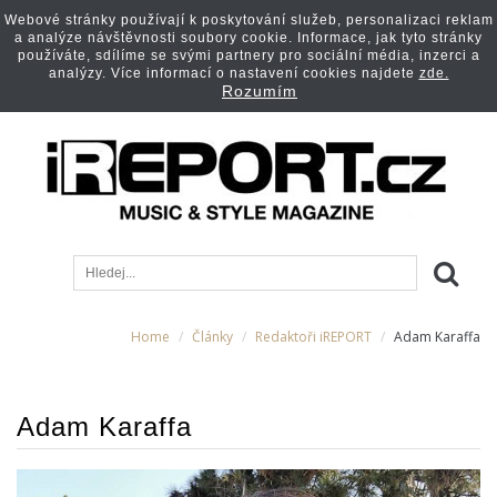
Webové stránky používají k poskytování služeb, personalizaci reklam
a analýze návštěvnosti soubory cookie. Informace, jak tyto stránky
používáte, sdílíme se svými partnery pro sociální média, inzerci a
analýzy. Více informací o nastavení cookies najdete
zde.
Rozumím
Home
Články
Redaktoři iREPORT
Adam Karaffa
Adam Karaffa