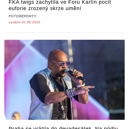
FKA twigs zachytila ve Foru Karlín pocit
euforie zrozený skrze umění
FOTOREPORTY
vydáno 01.06.2025
Praha se vrátila do devadesátek. Na pódiu