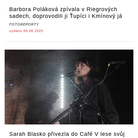
Barbora Poláková zpívala v Riegrových
sadech, doprovodili ji Ťupíci i Kmínový já
FOTOREPORTY
vydáno 06.08.2025
Sarah Blasko přivezla do Café V lese svůj