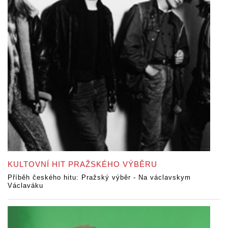
KULTOVNÍ HIT PRAŽSKÉHO VÝBĚRU
Příběh českého hitu: Pražský výběr - Na václavskym
Václaváku