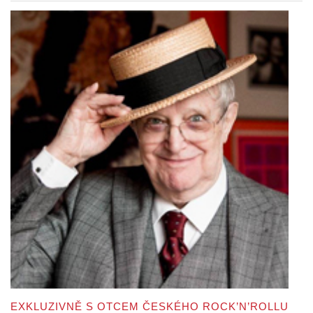
EXKLUZIVNĚ S OTCEM ČESKÉHO ROCK’N’ROLLU