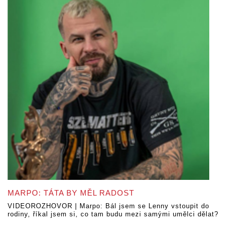
MARPO: TÁTA BY MĚL RADOST
VIDEOROZHOVOR | Marpo: Bál jsem se Lenny vstoupit do
rodiny, říkal jsem si, co tam budu mezi samými umělci dělat?