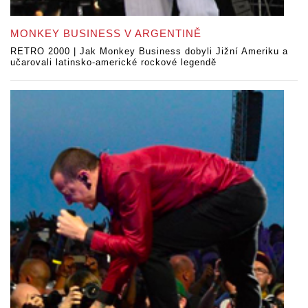
MONKEY BUSINESS V ARGENTINĚ
RETRO 2000 | Jak Monkey Business dobyli Jižní Ameriku a
učarovali latinsko-americké rockové legendě