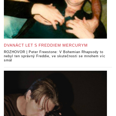
DVANÁCT LET S FREDDIEM MERCURYM
ROZHOVOR | Peter Freestone: V Bohemian Rhapsody to
nebyl ten správný Freddie, ve skutečnosti se mnohem víc
smál