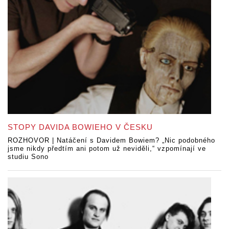
STOPY DAVIDA BOWIEHO V ČESKU
ROZHOVOR | Natáčení s Davidem Bowiem? „Nic podobného
jsme nikdy předtím ani potom už neviděli,“ vzpomínají ve
studiu Sono