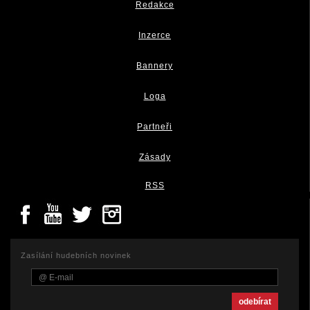
Redakce
Inzerce
Bannery
Loga
Partneři
Zásady
RSS
Zasílání hudebních novinek