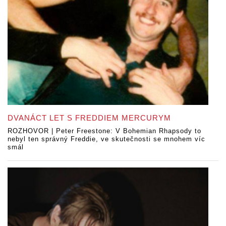
DVANÁCT LET S FREDDIEM MERCURYM
ROZHOVOR | Peter Freestone: V Bohemian Rhapsody to
nebyl ten správný Freddie, ve skutečnosti se mnohem víc
smál