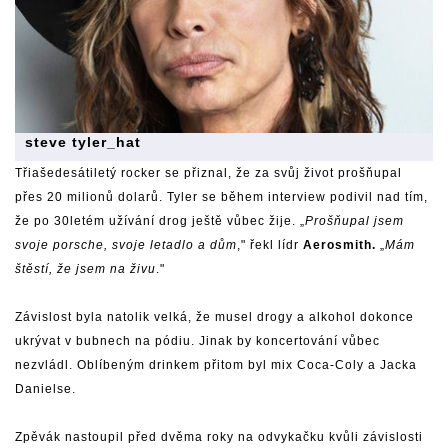
steve tyler_hat
Třiašedesátiletý rocker se přiznal, že za svůj život prošňupal
přes 20 milionů dolarů. Tyler se během interview podivil nad tím,
že po 30letém užívání drog ještě vůbec žije. „
Prošňupal jsem
svoje porsche, svoje letadlo a dům
," řekl lídr
Aerosmith.
„
Mám
štěstí, že jsem na živu
."
Závislost byla natolik velká, že musel drogy a alkohol dokonce
ukrývat v bubnech na pódiu. Jinak by koncertování vůbec
nezvládl. Oblíbeným drinkem přitom byl mix Coca-Coly a Jacka
Danielse.
Zpěvák nastoupil před dvěma roky na odvykačku kvůli závislosti