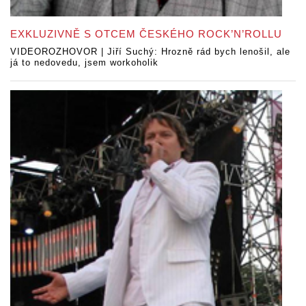
EXKLUZIVNĚ S OTCEM ČESKÉHO ROCK’N’ROLLU
VIDEOROZHOVOR | Jiří Suchý: Hrozně rád bych lenošil, ale
já to nedovedu, jsem workoholik