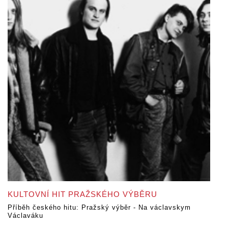
KULTOVNÍ HIT PRAŽSKÉHO VÝBĚRU
Příběh českého hitu: Pražský výběr - Na václavskym
Václaváku