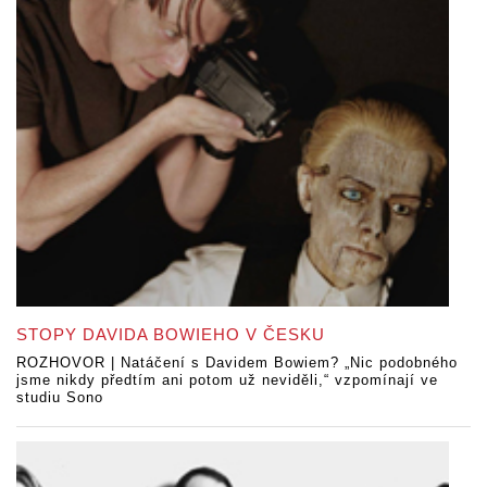
STOPY DAVIDA BOWIEHO V ČESKU
ROZHOVOR | Natáčení s Davidem Bowiem? „Nic podobného
jsme nikdy předtím ani potom už neviděli,“ vzpomínají ve
studiu Sono