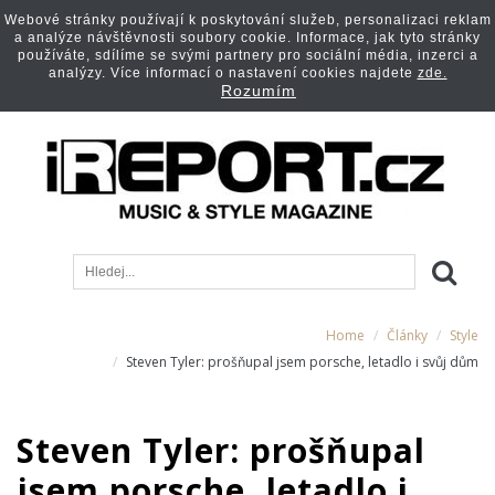
Webové stránky používají k poskytování služeb, personalizaci reklam
a analýze návštěvnosti soubory cookie. Informace, jak tyto stránky
používáte, sdílíme se svými partnery pro sociální média, inzerci a
analýzy. Více informací o nastavení cookies najdete
zde.
Rozumím
Home
Články
Style
Steven Tyler: prošňupal jsem porsche, letadlo i svůj dům
Steven Tyler: prošňupal
jsem porsche, letadlo i