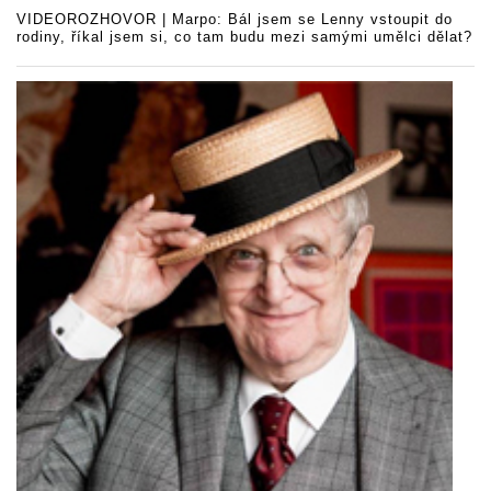
VIDEOROZHOVOR | Marpo: Bál jsem se Lenny vstoupit do
rodiny, říkal jsem si, co tam budu mezi samými umělci dělat?