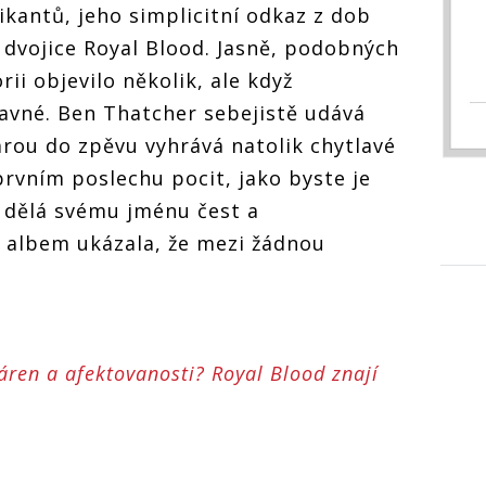
kantů, jeho simplicitní odkaz z dob
á dvojice Royal Blood. Jasně, podobných
rii objevilo několik, ale když
avné. Ben Thatcher sebejistě udává
rou do zpěvu vyhrává natolik chytlavé
rvním poslechu pocit, jako byste je
 dělá svému jménu čest a
albem ukázala, že mezi žádnou
ren a afektovanosti? Royal Blood znají