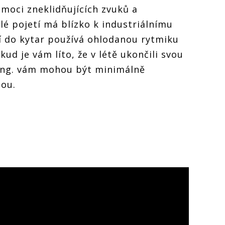
moci zneklidňujících zvuků a
é pojetí má blízko k industriálnímu
í do kytar používá ohlodanou rytmiku
ud je vám líto, že v létě ukončili svou
ping. vám mohou být minimálně
ou.