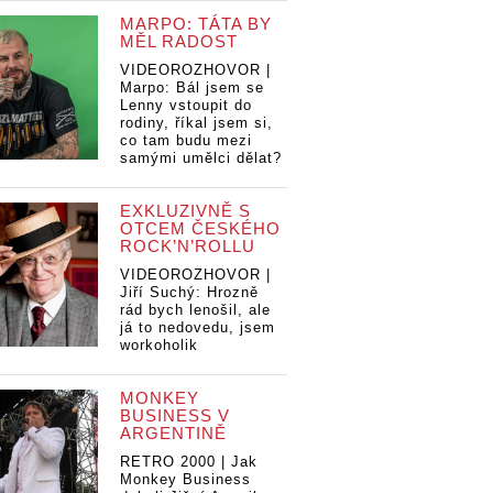
MARPO: TÁTA BY
MĚL RADOST
VIDEOROZHOVOR |
Marpo: Bál jsem se
Lenny vstoupit do
rodiny, říkal jsem si,
co tam budu mezi
samými umělci dělat?
EXKLUZIVNĚ S
OTCEM ČESKÉHO
ROCK’N’ROLLU
VIDEOROZHOVOR |
Jiří Suchý: Hrozně
rád bych lenošil, ale
já to nedovedu, jsem
workoholik
MONKEY
BUSINESS V
ARGENTINĚ
RETRO 2000 | Jak
Monkey Business