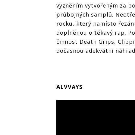
vyzněním vytvořeným za po
průbojných samplů. Neotřel
rocku, který namísto řezán
doplněnou o těkavý rap. Pok
činnost Death Grips, Clip
dočasnou adekvátní náhrad
ALVVAYS