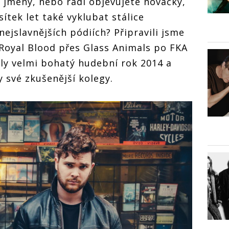
 jmény, nebo rádi objevujete nováčky,
ítek let také vyklubat stálice
nejslavnějších pódiích? Připravili jsme
Royal Blood přes Glass Animals po FKA
ly velmi bohatý hudební rok 2014 a
 své zkušenější kolegy.