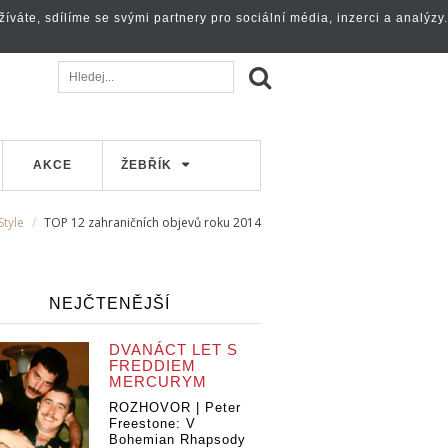
váte, sdílíme se svými partnery pro sociální média, inzerci a analýzy.
AKCE
ŽEBŘÍK
Style
TOP 12 zahraničních objevů roku 2014
NEJČTENĚJŠÍ
DVANÁCT LET S
FREDDIEM
MERCURYM
ROZHOVOR | Peter
Freestone: V
Bohemian Rhapsody