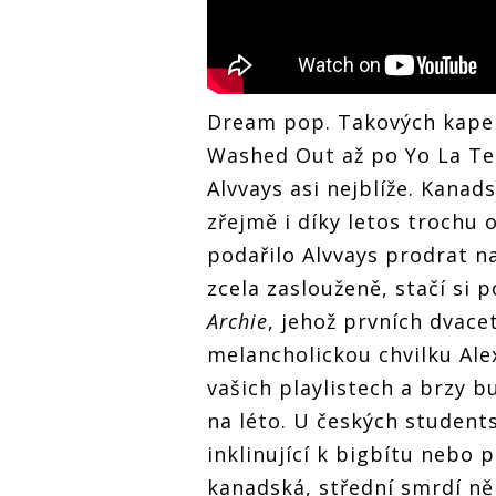
Dream pop. Takových kapel 
Washed Out až po Yo La Te
Alvvays asi nejblíže. Kanad
zřejmě i díky letos trochu
podařilo Alvvays prodrat na
zcela zaslouženě, stačí si 
Archie
, jehož prvních dvac
melancholickou chvilku Alex
vašich playlistech a brzy b
na léto. U českých students
inklinující k bigbítu nebo 
kanadská, střední smrdí ně