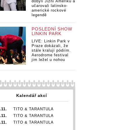
dobyli Jižní Ameriku a
učarovali latinsko-
americké rockové
legendě
POSLEDNÍ SHOW
LINKIN PARK
LIVE: Linkin Park v
Praze dokázali, že
stále kralují pódiím.
Aerodrome festival
jim ležel u nohou
Kalendář akcí
.11.
TITO & TARANTULA
.11.
TITO & TARANTULA
.11.
TITO & TARANTULA