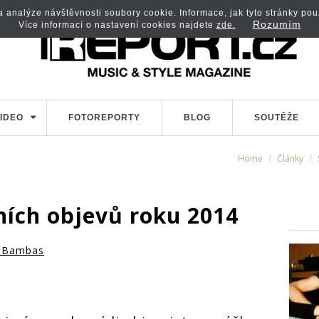
analýze návštěvnosti soubory cookie. Informace, jak tyto stránky použí
Rozumím
Více informací o nastavení cookies najdete
zde.
IDEO
FOTOREPORTY
BLOG
SOUTĚŽE
Home
Články
ních objevů roku 2014
 Bambas