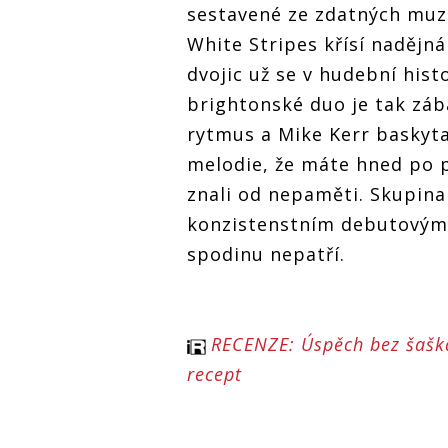
sestavené ze zdatných muzi
White Stripes křísí nadějn
dvojic už se v hudební histo
brightonské duo je tak záb
rytmus a Mike Kerr baskyta
melodie, že máte hned po p
znali od nepaměti. Skupina
konzistenstním debutovým 
spodinu nepatří.
RECENZE: Úspěch bez šašká
recept