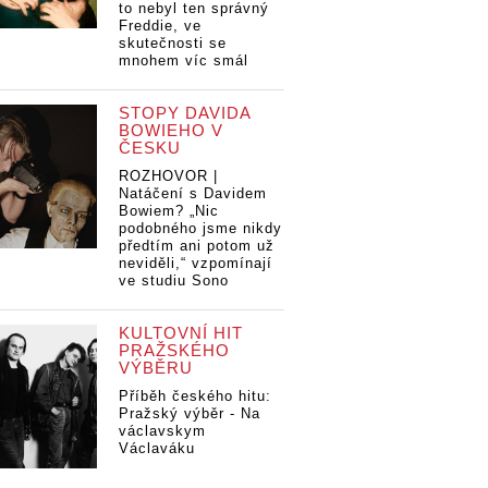
to nebyl ten správný
Freddie, ve
skutečnosti se
mnohem víc smál
STOPY DAVIDA
BOWIEHO V
ČESKU
ROZHOVOR |
Natáčení s Davidem
Bowiem? „Nic
podobného jsme nikdy
předtím ani potom už
neviděli,“ vzpomínají
ve studiu Sono
KULTOVNÍ HIT
PRAŽSKÉHO
VÝBĚRU
Příběh českého hitu:
Pražský výběr - Na
václavskym
Václaváku