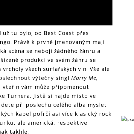
už tu bylo; od Best Coast přes
ngo. Právě k prvně jmenovaným mají
ská scéna se nebojí žádného žánru a
 ošizené produkci ve svém žánru se
 vrcholy všech surfařských vln. Vše ale
poslechnout výtečný singl
Marry Me,
et vteřin vám může připomenout
e Turnera. Jistě si najde místo ve
udete při poslechu celého alba myslet
kých kapel pofrčí asi více klasický rock
punku, ale americká, respektive
jak takhle.