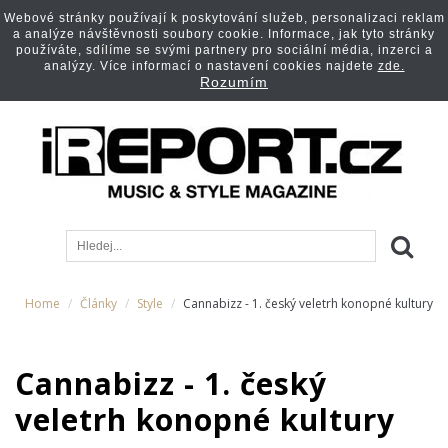
Webové stránky používají k poskytování služeb, personalizaci reklam
a analýze návštěvnosti soubory cookie. Informace, jak tyto stránky
používáte, sdílíme se svými partnery pro sociální média, inzerci a
analýzy. Více informací o nastavení cookies najdete
zde.
Rozumím
Home
Články
Style
Cannabizz - 1. český veletrh konopné kultury
Cannabizz - 1. český
veletrh konopné kultury