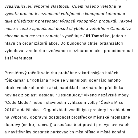
využívající její výborné vlastnosti. Cílem našeho veletrhu je
vytvořit prostor k seznámení veřejnosti s konopnou kulturou a
také příležitost k prezentaci výrobců konopných produktů. Takové
místo v české společnosti dosud chybělo a veletrhem Cannabizz
chceme tuto mezeru zaplnit,“
vysvětluje
Jiří Tomaško
, jeden z
hlavních organizátorů akce. Do budoucna chtějí organizátoři
vybudovat z veletrhu uznávanou mezinárodní akci pro odbornou i
širší veřejnost.
Premiérový ročník veletrhu proběhne v karlínských halách
“Šípkárna” a “Kotlárna,” kde se v minulosti odehrálo mnoho
atraktivních kulturních akcí, například mezinárodní přehlídka
novinek z oblasti designu “DesignBlok,” víkend nezávislé módy
“Code Mode,” nebo i slavnostní vyhlášení volby “Česká Miss
2010“ a další akce. Organizátoři zvolili tyto prostory i s ohledem
na výbornou dopravní dostupnost prostředky městské hromadné
dopravy (metro, tramvaj) a současně připravili pro vystavovatele
a návštěvníky dostatek parkovacích míst přímo v místě konání