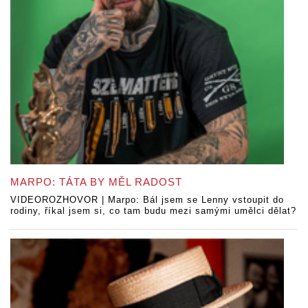
MARPO: TÁTA BY MĚL RADOST
VIDEOROZHOVOR | Marpo: Bál jsem se Lenny vstoupit do
rodiny, říkal jsem si, co tam budu mezi samými umělci dělat?