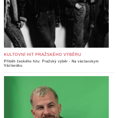
KULTOVNÍ HIT PRAŽSKÉHO VÝBĚRU
Příběh českého hitu: Pražský výběr - Na václavskym
Václaváku