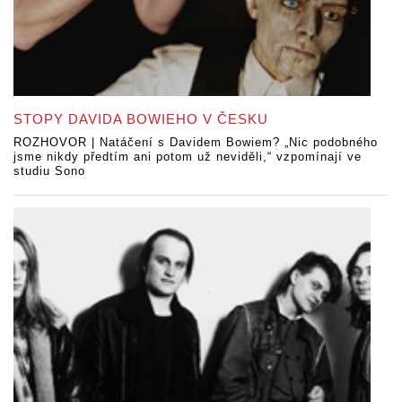
STOPY DAVIDA BOWIEHO V ČESKU
ROZHOVOR | Natáčení s Davidem Bowiem? „Nic podobného
jsme nikdy předtím ani potom už neviděli,“ vzpomínají ve
studiu Sono