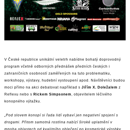
V České republice unikátní veletrh nabídne bohatý doprovodný
program včetně odborných přednášek předních českých i
zahraničních osobností zaměřených na tuto problematiku,
workshopy, výstavy, hudební vystoupení apod. Návštěvníci budou
moci přímo na akci debatovat například s
Jiřím X. Doležalem
z
Reflexu nebo s
Rickem Simpsonem
, objevitelem léčivého
konopného výtažku.
„Pod slovem konopí si řada lidí vybaví jen negativní spojení s
drogami. Přitom samotná rostlina nabízí široké uplatnění v
mnoha oblastech od kvalitního oblečení po kosmetické výrobky