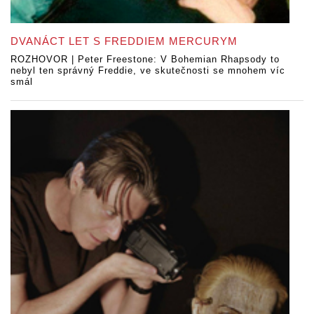
DVANÁCT LET S FREDDIEM MERCURYM
ROZHOVOR | Peter Freestone: V Bohemian Rhapsody to
nebyl ten správný Freddie, ve skutečnosti se mnohem víc
smál