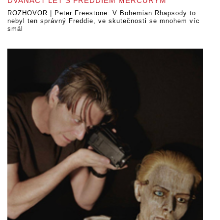
DVANÁCT LET S FREDDIEM MERCURYM
ROZHOVOR | Peter Freestone: V Bohemian Rhapsody to
nebyl ten správný Freddie, ve skutečnosti se mnohem víc
smál