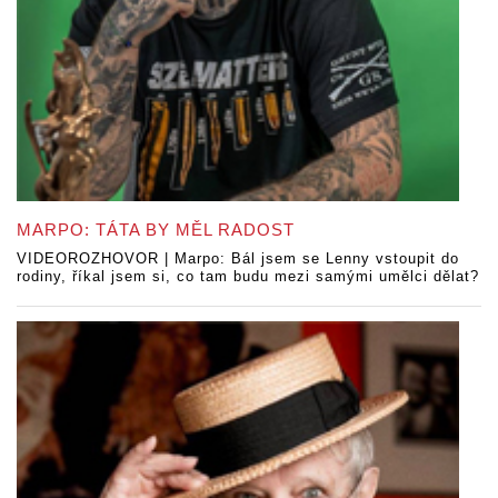
MARPO: TÁTA BY MĚL RADOST
VIDEOROZHOVOR | Marpo: Bál jsem se Lenny vstoupit do
rodiny, říkal jsem si, co tam budu mezi samými umělci dělat?