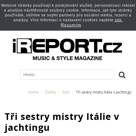
Webové stránky používají k poskytování služeb, personalizaci reklam
a analýze návštěvnosti soubory cookie. Informace, jak tyto stránky
používáte, sdílíme se svými partnery pro sociální média, inzerci a
analýzy. Více informací o nastavení cookies najdete
zde.
Rozumím
Home
Články
Style
Tři sestry mistry Itálie v jachtingu
Tři sestry mistry Itálie v
jachtingu