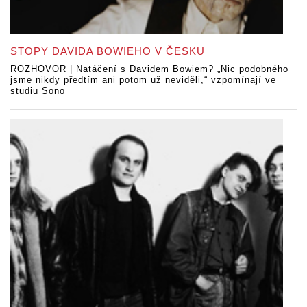
STOPY DAVIDA BOWIEHO V ČESKU
ROZHOVOR | Natáčení s Davidem Bowiem? „Nic podobného
jsme nikdy předtím ani potom už neviděli,“ vzpomínají ve
studiu Sono