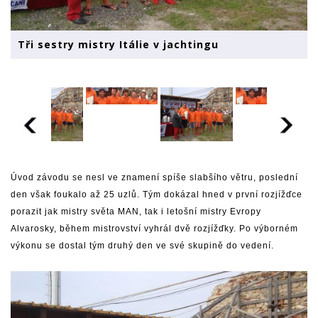
Tři sestry mistry Itálie v jachtingu
Úvod závodu se nesl ve znamení spíše slabšího větru, poslední
den však foukalo až 25 uzlů. Tým dokázal hned v první rozjížďce
porazit jak mistry světa MAN, tak i letošní mistry Evropy
Alvarosky, během mistrovství vyhrál dvě rozjížďky. Po výborném
výkonu se dostal tým druhý den ve své skupině do vedení.