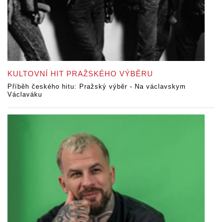
KULTOVNÍ HIT PRAŽSKÉHO VÝBĚRU
Příběh českého hitu: Pražský výběr - Na václavskym
Václaváku