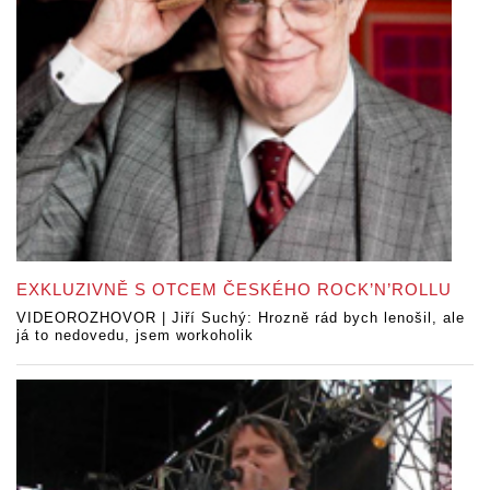
EXKLUZIVNĚ S OTCEM ČESKÉHO ROCK’N’ROLLU
VIDEOROZHOVOR | Jiří Suchý: Hrozně rád bych lenošil, ale
já to nedovedu, jsem workoholik