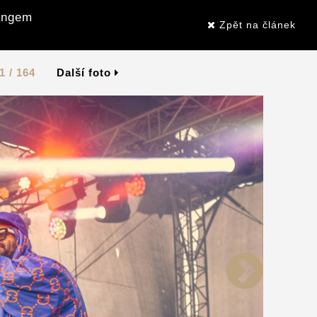
Gangem
Zpět na článek
1 / 164
Další foto